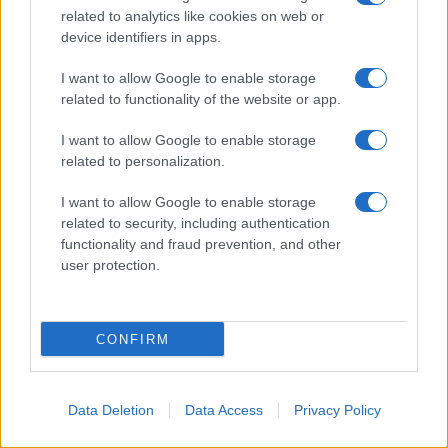
Quando il figlio di Netanyahu incitava
related to analytics like cookies on web or
"l'occupazione musulmana" di Ceuta e Melilla
device identifiers in apps.
8312
I want to allow Google to enable storage
EUROPA
related to functionality of the website or app.
Geopolitica predatoria (di Marco Travaglio)
8228
I want to allow Google to enable storage
related to personalization.
NORD-AMERICA
Il "mistero" dei numeri: il governo Usa minimizza le
I want to allow Google to enable storage
vittime in Iran, mentre fonti interne...
related to security, including authentication
7648
functionality and fraud prevention, and other
user protection.
AMERICA LATINA
Dalla Convertibilità al "grillete fiscal": l'Argentina si
consegna ai mercati (ancora una volta)
CONFIRM
7624
Data Deletion
Data Access
Privacy Policy
WORLD AFFAIRS