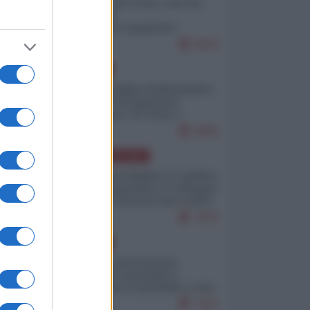
Invasione di Ceuta: cosa sta
accadendo
nell'enclave spagnola?
9263
EUROPA
Quando il figlio di Netanyahu
incitava "l'occupazione
musulmana" di Ceuta e
Melilla
8580
AMERICA LATINA
Dalla Convertibilità al "grillete
fiscal": l'Argentina si consegna
ai mercati (ancora una volta)
7876
EUROPA
Mosca: le esercitazioni
nucleari di Germania e
Francia sono il preludio a una
guerra contro la Russia
7447