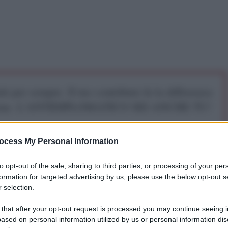
iti per sempre. Il tuo contributo fa la differenza:
mazione. L'ANTIDIPLOMATICO SEI ANCHE TU!
ocess My Personal Information
a 5€
Dona 15€
Scegli importo
to opt-out of the sale, sharing to third parties, or processing of your per
formation for targeted advertising by us, please use the below opt-out s
 selection.
lità palestinese è il “fattore principale che alimenta
 that after your opt-out request is processed you may continue seeing i
ased on personal information utilized by us or personal information dis
a affermato il ministro degli Esteri russo Sergey