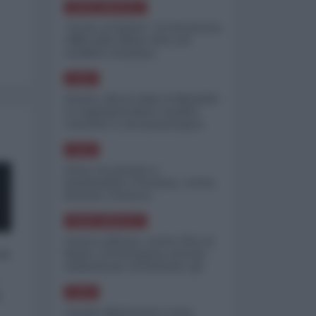
NORD-AMERICA
"Scorte al limite": il retroscena
CNN sulla difesa USA nel
conflitto iraniano
ASIA
Yemen, blocco Bab el-Mandab:
Le superpetroliere saudite
costrette a circumnavigare
l'Africa
ASIA
l'Iran era pronto a
bombardare l'Ucraina, cos'ha
fermato l'attacco
NORD-AMERICA
Guerra all'Iran, scorte USA al
 a
limite: il Pentagono investe
miliardi per ricostituire gli
arsenali
o
ASIA
Canale diplomatico resta