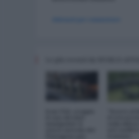
Abbonati per commentare
Le più recenti da WORLD AFF
Iran-USA, scoppia
"Scorte al l
il caso dei dati
il retrosce
manipolati: il
sulla difes
nuovo metodo del
nel conflitt
Pentagono per
iraniano