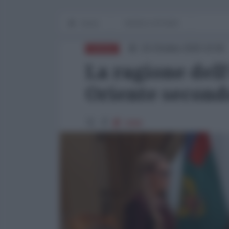
Home
WORLD AFFAIRS
10 Ottobre 2025 10:00
RUSSIA
La ragione del
Oriente second
2998