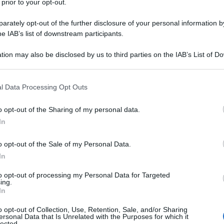
 prior to your opt-out.
rately opt-out of the further disclosure of your personal information by
he IAB’s list of downstream participants.
ì a RT, Lavrov ha accolto con favore il piano di pace
onald Trump volto a porre fine alla guerra di Gaza.
tion may also be disclosed by us to third parties on the IAB’s List of 
 gruppo militante Hamas hanno concordato di avviare
 that may further disclose it to other third parties.
 del piano verso un potenziale cessate il fuoco.
 that this website/app uses one or more Google services and may gath
l Data Processing Opt Outs
including but not limited to your visit or usage behaviour. You may click 
 Israele che la questione palestinese irrisolta, che
 to Google and its third-party tags to use your data for below specifi
o opt-out of the Sharing of my personal data.
ogle consent section.
ne il principale fattore che alimenta l'estremismo in
In
rov. Ha aggiunto che generazioni di bambini
o opt-out of the Sale of my Personal Data.
e dovrebbero avere un proprio Stato - un obiettivo
In
le Nazioni Unite - eppure, come ha osservato,
 Palestina no”.
to opt-out of processing my Personal Data for Targeted
ing.
In
o in quella zona... Quando generazioni e generazioni
o opt-out of Collection, Use, Retention, Sale, and/or Sharing
 loro legittime aspirazioni approvate dall'ONU
ersonal Data that Is Unrelated with the Purposes for which it
lected.