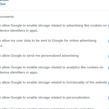
 difficilmente possono essere contenuti”.
Out
a “condanna fermamente l'attacco” condotto dal
consents
. Tuttavia, anche la “punizione collettiva del popolo
o allow Google to enable storage related to advertising like cookies on
ostituisce “una grave violazione del diritto
evice identifiers in apps.
iunto. Secondo le autorità sanitarie locali, il blocco
o allow my user data to be sent to Google for online advertising
 in corso nell'enclave hanno finora causato la morte di
s.
to allow Google to send me personalized advertising.
nte il piano di pace di Trump contenga formulazioni
o allow Google to enable storage related to analytics like cookies on
atualità palestinese, esso rappresenta “la migliore
evice identifiers in apps.
.
o allow Google to enable storage related to functionality of the website
ATTENZIONE!
o allow Google to enable storage related to personalization.
r reagire alla dittatura degli algoritmi.
o allow Google to enable storage related to security, including