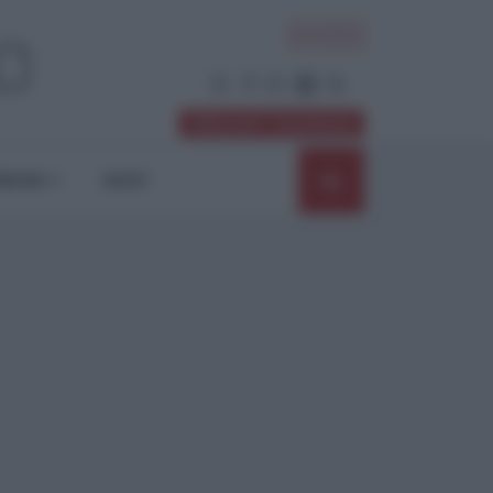
ACCEDI
Abbonati / Sostienici
NIONI
SHOP