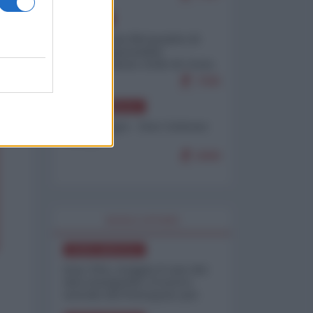
EUROPA
Petro accusa Netanyahu di
essere responsabile
"dell'invasione civile di Ceuta
da parte dei marocchini"
7086
NORD-AMERICA
Chris Hedges - Don Corleone
Trump
6888
WORLD AFFAIRS
NORD-AMERICA
Iran-USA, scoppia il caso dei
dati manipolati: il nuovo
metodo del Pentagono per
minimizzare le perdite