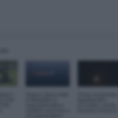
AIRS
imite":
Yemen, blocco Bab
l'Iran era pronto
na CNN
el-Mandab: Le
bombardare
a USA
superpetroliere
l'Ucraina, cos'ha
o
saudite costrette a
fermato l'attacc
circumnavigare