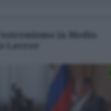
l'estremismo in Medio
o Lavrov