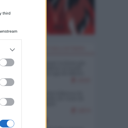
 third
Downstream
er and store
I PIÙ LETTI DELLA SETTIMANA
to grant or
ed purposes
Restare umani: la forma più
alta di ribellione al mondo
distopico di oggi (di Alberto
Bradanini)
21532
Ceuta: perché il Marocco fa
con noi quello che vuole (di
Alberto Negri)
12574
EUROPA