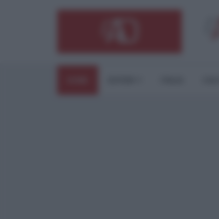
HOME
ESTERI
ITALIA
CUL