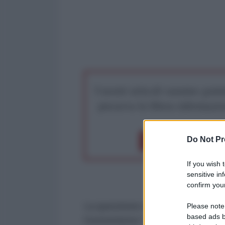
I nostri articoli saranno gratu
preserva la libera infor
Do Not Pr
Dona 1€
Don
If you wish 
sensitive in
confirm your
La questione irrisolta della statua
Please note
based ads b
l'estremismo” in Medio Oriente, h