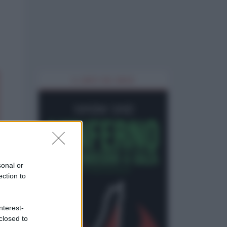
IL LIBRO DEL MESE
sonal or
ection to
nterest-
closed to