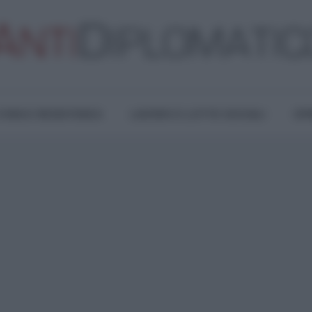
TURA E RESISTENZA
LAVORO E LOTTE SOCIALI
OPI