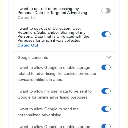
#
ECONOMIA
E
DINTORNI
use your data for below specified purposes in below Google
I want to opt-out of processing my
consent section.
Personal Data for Targeted Advertising.
Opted In
di Giuseppe Masala
I want to opt-out of Collection, Use,
Retention, Sale, and/or Sharing of my
Personal Data that Is Unrelated with the
Purposes for which it was collected.
Opted Out
Google consents
Gli Stati Uniti stanno perdendo “la Guerra
Mondiale a pezzi”?
I want to allow Google to enable storage
related to advertising like cookies on web or
25 Giugno 2026 10:00
device identifiers in apps.
I want to allow my user data to be sent to
Google for online advertising purposes.
#
EXODUS
I want to allow Google to send me
personalized advertising.
di Michelangelo Severgnini
I want to allow Google to enable storage