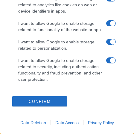
related to analytics like cookies on web or
di Michelangelo Severgnini
device identifiers in apps.
I want to allow Google to enable storage
related to functionality of the website or app.
La Trilogia del Rimosso di Michelangelo
I want to allow Google to enable storage
Severgnini, prodotta da l'AntiDiplomatico,
related to personalization.
interamente in chiaro
I want to allow Google to enable storage
24 Luglio 2026 15:49
related to security, including authentication
functionality and fraud prevention, and other
user protection.
#
GENERAZIONE
ANTIDIPLOMATICA
CONFIRM
Data Deletion
Data Access
Privacy Policy