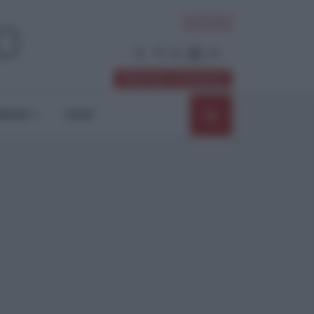
ACCEDI
Abbonati / Sostienici
NIONI
SHOP