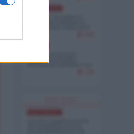
NORD-AMERICA
Il "mistero" dei numeri: il
governo Usa minimizza le
vittime in Iran, mentre fonti
interne...
7659
EUROPA
Mosca: le esercitazioni
nucleari di Germania e
Francia sono il preludio a una
guerra contro la Russia
7298
WORLD AFFAIRS
NORD-AMERICA
Iran-USA, scoppia il caso dei
dati manipolati: il nuovo
metodo del Pentagono per