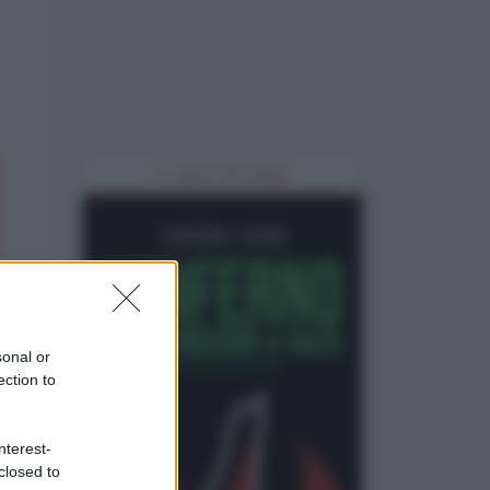
IL LIBRO DEL MESE
sonal or
ection to
nterest-
closed to