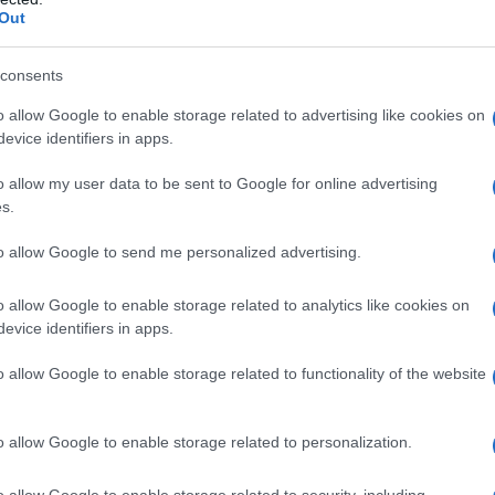
Out
nomia si concentra sulla “luce sinistra che i nuovi dati
alia anche in merito a possibili forniture per velivoli ad
consents
retta, analista, esperto dell’Osservatorio permanente
o allow Google to enable storage related to advertising like cookies on
e invita a soffermarsi sui alcuni dati:
evice identifiers in apps.
o allow my user data to be sent to Google for online advertising
mobili, veicoli spaziali e relativi dispositivi’ da
s.
 esportati a Israele 14.800.221 euro di materiali, di
, da Varese. Provincia nella quale ha sede Alenia
to allow Google to send me personalized advertising.
zienda produttrice dei 30 aerei addestratori militari
o allow Google to enable storage related to analytics like cookies on
della Difesa di Israele nel febbraio del 2012
e poi
evice identifiers in apps.
are i piloti della Israeli Air Force. Quella che sta
scia di Gaza”.
o allow Google to enable storage related to functionality of the website
o ponendo una domanda:
o allow Google to enable storage related to personalization.
tre 30mila, per non parlare dei 71mila feriti- si
o allow Google to enable storage related to security, including