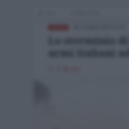
Home
IN PRIMO PIANO
14 Marzo 2024 12:23
EUROPA
Lo sterminio di
armi italiani a
3939