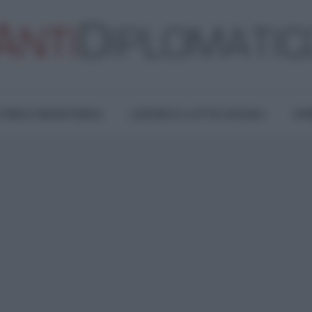
TURA E RESISTENZA
LAVORO E LOTTE SOCIALI
OPI