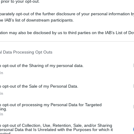
 prior to your opt-out.
oni” ha toccato quota 1,3 milioni di euro.”
rately opt-out of the further disclosure of your personal information by
he IAB’s list of downstream participants.
cenari inquietanti sull’invio di velivoli militari.
tion may also be disclosed by us to third parties on the IAB’s List of 
trimestre del 2023 l’Italia ha esportato “Armi e
 that may further disclose it to other third parties.
lore pari a 2,1 milioni di euro. Solo a dicembre, ormai
 that this website/app uses one or more Google services and may gath
l Data Processing Opt Outs
rte dell’esercito e dell’aeronautica militare
including but not limited to your visit or usage behaviour. You may click 
, con catastrofiche conseguenze per la popolazione
 to Google and its third-party tags to use your data for below specifi
o opt-out of the Sharing of my personal data.
ogle consent section.
o quota 1,3 milioni di euro, facendo segnare così il
In
25 euro di ottobre e i 584.511 di novembre).”
o opt-out of the Sale of my Personal Data.
In
e che è stato sottolineato da Facchini: “Le nuove
o aggiornate a metà marzo 2024
to opt-out of processing my Personal Data for Targeted
ing.
 volta
il Governo Meloni e le sue rassicurazioni
In
perato nei confronti delle esportazioni di armi e
o opt-out of Collection, Use, Retention, Sale, and/or Sharing
ersonal Data that Is Unrelated with the Purposes for which it
lected.