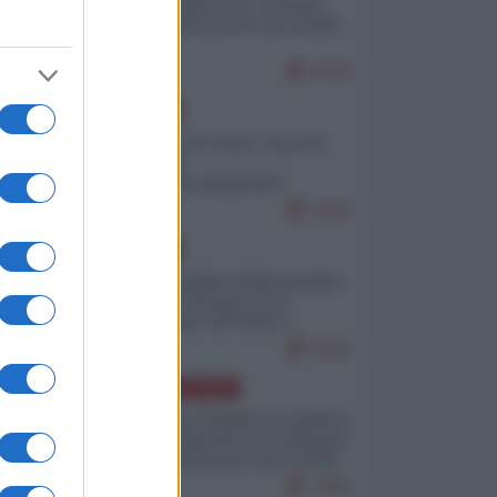
Quali sarebbero le “vittorie
ucraine” decantate dai media
italici?
9729
EUROPA
Invasione di Ceuta: cosa sta
accadendo
nell'enclave spagnola?
9189
EUROPA
Quando il figlio di Netanyahu
incitava "l'occupazione
musulmana" di Ceuta e
Melilla
8358
AMERICA LATINA
Dalla Convertibilità al "grillete
fiscal": l'Argentina si consegna
ai mercati (ancora una volta)
7696