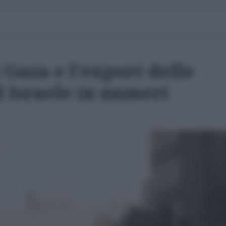
 Gaza e l'export delle
d Israele in numeri