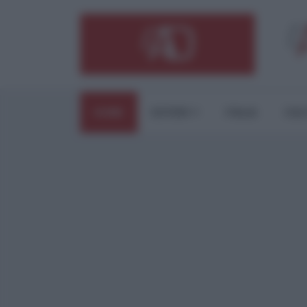
HOME
ESTERI
ITALIA
CUL