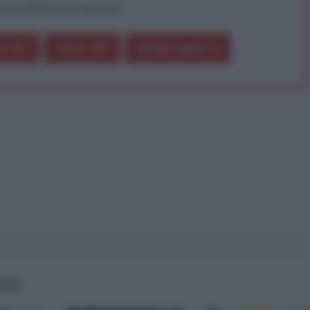
pure effettua una donazione
a 5€
Dona 15€
Scegli importo
IANO