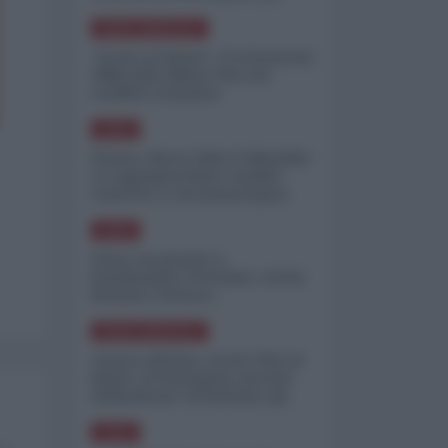
minimizzare le perdite
NORD-AMERICA
"Scorte al limite": il retroscena
CNN sulla difesa USA nel
conflitto iraniano
ASIA
Yemen, blocco Bab el-Mandab:
Le superpetroliere saudite
costrette a circumnavigare
l'Africa
ASIA
l'Iran era pronto a
bombardare l'Ucraina, cos'ha
fermato l'attacco
NORD-AMERICA
Guerra all'Iran, scorte USA al
limite: il Pentagono investe
miliardi per ricostituire gli
arsenali
ASIA