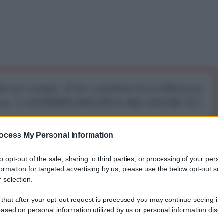
iti per sempre. Il tuo contributo fa la differenza:
mazione. L'ANTIDIPLOMATICO SEI ANCHE TU!
ocess My Personal Information
a 5€
Dona 15€
Scegli importo
to opt-out of the sale, sharing to third parties, or processing of your per
formation for targeted advertising by us, please use the below opt-out s
 selection.
ccio Facchini
rivela
che nel “solo mese di dicembre
 that after your opt-out request is processed you may continue seeing i
ased on personal information utilized by us or personal information dis
enti da parte di Tel Aviv sulla Striscia di Gaza,