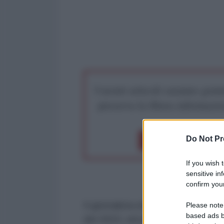
I nostri articoli saranno gratu
preserva la libera infor
Do Not Pr
Dona 1€
Don
If you wish 
sensitive in
confirm your
Il giornalista di Altreconomia, Du
Please note
based ads b
del 2023, nel pieno dei bombardam