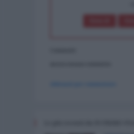
op
Dona 1€
Don
Commenti
ancora nessun commento
Abbonati per commentare
Le più recenti da IN PRIMO P