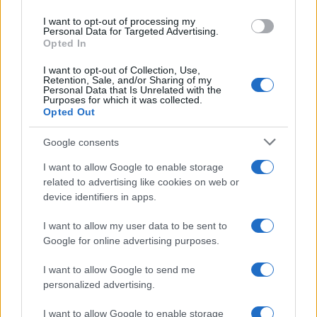
use your data for below specified purposes in below Google
I want to opt-out of processing my
consent section.
Personal Data for Targeted Advertising.
Opted In
I want to opt-out of Collection, Use,
La governance cinese vista dai
Retention, Sale, and/or Sharing of my
Personal Data that Is Unrelated with the
rappresentanti italiani e la visione dello
Purposes for which it was collected.
sviluppo comune sino-italiano
Opted Out
06 Agosto 2026 08:00
Google consents
I want to allow Google to enable storage
related to advertising like cookies on web or
#
SCELTI
DAL
PEOPLE'S
DAILY
device identifiers in apps.
I want to allow my user data to be sent to
Google for online advertising purposes.
I want to allow Google to send me
personalized advertising.
I want to allow Google to enable storage