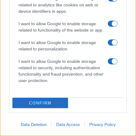
related to analytics like cookies on web or
#
UNA
FINESTRA
APERTA
device identifiers in apps.
I want to allow Google to enable storage
Una finestra aperta
related to functionality of the website or app.
I want to allow Google to enable storage
related to personalization.
I want to allow Google to enable storage
La governance cinese vista dai
related to security, including authentication
rappresentanti italiani e la visione dello
functionality and fraud prevention, and other
sviluppo comune sino-italiano
user protection.
06 Agosto 2026 08:00
CONFIRM
#
SCELTI
DAL
PEOPLE'S
DAILY
Data Deletion
Data Access
Privacy Policy