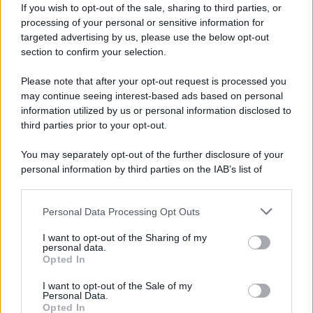
ma il rischio censura resta all’orizzonte
If you wish to opt-out of the sale, sharing to third parties, or
17 Ottobre 2025 13:00
processing of your personal or sensitive information for
targeted advertising by us, please use the below opt-out
section to confirm your selection.
Please note that after your opt-out request is processed you
#
UNA
FINESTRA
APERTA
may continue seeing interest-based ads based on personal
information utilized by us or personal information disclosed to
third parties prior to your opt-out.
Una finestra aperta
You may separately opt-out of the further disclosure of your
personal information by third parties on the IAB’s list of
downstream participants.
La governance cinese vista dai
Personal Data Processing Opt Outs
This information may also be disclosed by us to third parties
rappresentanti italiani e la visione dello
on the IAB’s List of Downstream Participants that may further
sviluppo comune sino-italiano
I want to opt-out of the Sharing of my
disclose it to other third parties.
personal data.
06 Agosto 2026 08:00
Opted In
Please note that this website/app uses one or more Google
services and may gather and store information including but
I want to opt-out of the Sale of my
Personal Data.
not limited to your visit or usage behaviour. You may click to
Opted In
grant or deny consent to Google and its third-party tags to