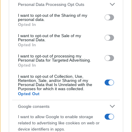
Personal Data Processing Opt Outs
This information may also be disclosed by us to third parties
on the IAB’s List of Downstream Participants that may further
I want to opt-out of the Sharing of my
disclose it to other third parties.
personal data.
Opted In
Please note that this website/app uses one or more Google
services and may gather and store information including but
I want to opt-out of the Sale of my
Personal Data.
not limited to your visit or usage behaviour. You may click to
Opted In
grant or deny consent to Google and its third-party tags to
use your data for below specified purposes in below Google
I want to opt-out of processing my
consent section.
Personal Data for Targeted Advertising.
Opted In
I want to opt-out of Collection, Use,
Retention, Sale, and/or Sharing of my
Personal Data that Is Unrelated with the
Purposes for which it was collected.
Opted Out
Siria, Storie di vinti e di ultimi
Google consents
I want to allow Google to enable storage
related to advertising like cookies on web or
device identifiers in apps.