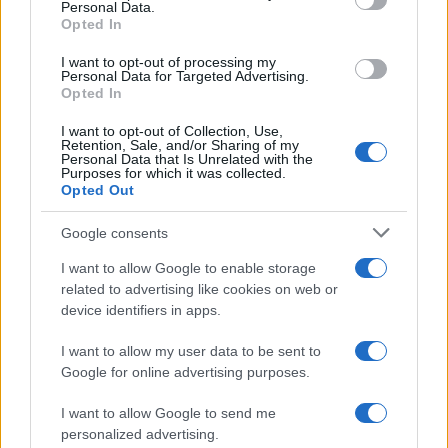
Personal Data.
not limited to your visit or usage behaviour. You may click to
Opted In
grant or deny consent to Google and its third-party tags to
use your data for below specified purposes in below Google
I want to opt-out of processing my
La governance cinese vista dai
consent section.
Personal Data for Targeted Advertising.
rappresentanti italiani e la visione dello
Opted In
sviluppo comune sino-italiano
I want to opt-out of Collection, Use,
06 Agosto 2026 08:00
Retention, Sale, and/or Sharing of my
Personal Data that Is Unrelated with the
Purposes for which it was collected.
Opted Out
#
SCELTI
DAL
PEOPLE'S
DAILY
Google consents
I want to allow Google to enable storage
related to advertising like cookies on web or
device identifiers in apps.
I want to allow my user data to be sent to
Google for online advertising purposes.
I want to allow Google to send me
Registro di ispezione di un drone
personalized advertising.
intelligente