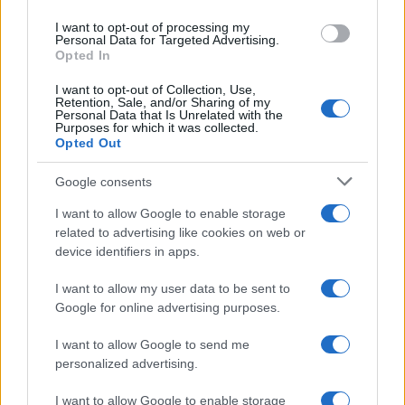
use your data for below specified purposes in below Google
I want to opt-out of processing my
di Alessandro Bartoloni
consent section.
Personal Data for Targeted Advertising.
Opted In
I want to opt-out of Collection, Use,
Retention, Sale, and/or Sharing of my
Personal Data that Is Unrelated with the
Purposes for which it was collected.
Come finirebbe una guerra tra UE e
Opted Out
Russia? Tre scenari per il 2030 (e le
alternative alla linea dura)
Google consents
20 Luglio 2026 10:00
I want to allow Google to enable storage
related to advertising like cookies on web or
device identifiers in apps.
#
EDITORIALI
I want to allow my user data to be sent to
Google for online advertising purposes.
I want to allow Google to send me
personalized advertising.
I want to allow Google to enable storage