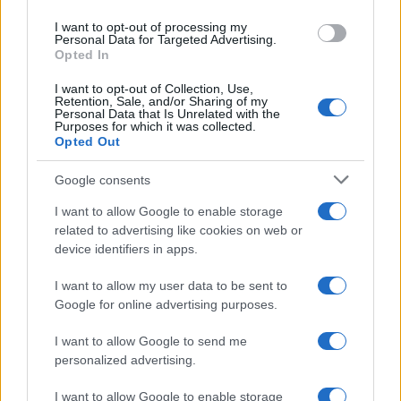
use your data for below specified purposes in below Google
I want to opt-out of processing my
consent section.
Personal Data for Targeted Advertising.
Opted In
I want to opt-out of Collection, Use,
Berlino salva la privacy delle chat online –
Retention, Sale, and/or Sharing of my
Personal Data that Is Unrelated with the
ma il rischio censura resta all’orizzonte
Purposes for which it was collected.
Opted Out
17 Ottobre 2025 13:00
Google consents
I want to allow Google to enable storage
#
UNA
FINESTRA
APERTA
related to advertising like cookies on web or
device identifiers in apps.
Una finestra aperta
I want to allow my user data to be sent to
Google for online advertising purposes.
I want to allow Google to send me
personalized advertising.
La governance cinese vista dai
rappresentanti italiani e la visione dello
I want to allow Google to enable storage