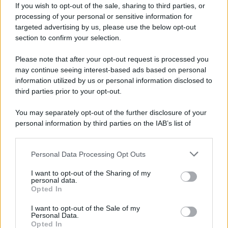
If you wish to opt-out of the sale, sharing to third parties, or
#
EXODUS
processing of your personal or sensitive information for
targeted advertising by us, please use the below opt-out
section to confirm your selection.
di Michelangelo Severgnini
Please note that after your opt-out request is processed you
may continue seeing interest-based ads based on personal
information utilized by us or personal information disclosed to
third parties prior to your opt-out.
La Trilogia del Rimosso di Michelangelo
You may separately opt-out of the further disclosure of your
Severgnini, prodotta da l'AntiDiplomatico,
personal information by third parties on the IAB’s list of
interamente in chiaro
downstream participants.
24 Luglio 2026 15:49
Personal Data Processing Opt Outs
This information may also be disclosed by us to third parties
on the IAB’s List of Downstream Participants that may further
I want to opt-out of the Sharing of my
disclose it to other third parties.
personal data.
#
GENERAZIONE
ANTIDIPLOMATICA
Opted In
Please note that this website/app uses one or more Google
services and may gather and store information including but
I want to opt-out of the Sale of my
Personal Data.
not limited to your visit or usage behaviour. You may click to
Opted In
grant or deny consent to Google and its third-party tags to