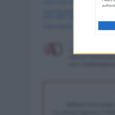
https://tass.com/politics/190553
authenti
https://kyivindependent.com/if-we
putin-again-questions-zelenskys-
https://swentr.site/russia/611799
LA REDAZIONE DE L'ANT
L'AntiDiplomatico è una te
Roma al n° 162/2015 del re
critica: info@lantidiplomat
Abbiamo poco tempo pe
La censura imposta a l'Ant