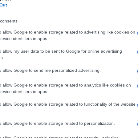
Out
 Rada per superare l’attuale blocco costituzionale.
rato di essere disposto a negoziare, ma ha ribadito
consents
 inattaccabile dal punto di vista legale e capace di
o allow Google to enable storage related to advertising like cookies on
le nazioni.
evice identifiers in apps.
sovranità dell’Ucraina è ormai "praticamente nulla",
o allow my user data to be sent to Google for online advertising
v non potrebbe sopravvivere senza il supporto
s.
, da parte sua, ha indicato che nuove elezioni
to allow Google to send me personalized advertising.
fine del conflitto, con il presunto obiettivo di
e di forza.
o allow Google to enable storage related to analytics like cookies on
evice identifiers in apps.
iana de l'AntiDiplomatico dedicata ai nostri
o allow Google to enable storage related to functionality of the website
o allow Google to enable storage related to personalization.
o allow Google to enable storage related to security, including