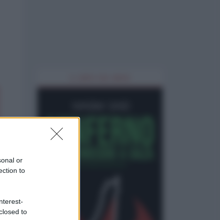
IL LIBRO DEL MESE
sonal or
ection to
nterest-
closed to