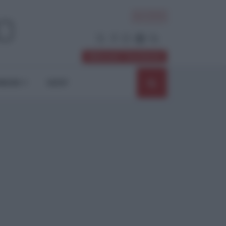
ACCEDI
Abbonati / Sostienici
NIONI
SHOP