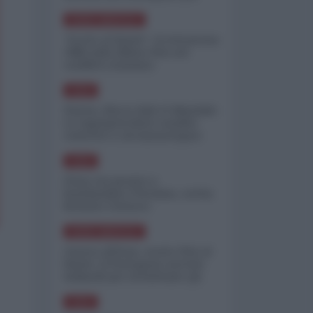
minimizzare le perdite
NORD-AMERICA
"Scorte al limite": il retroscena
CNN sulla difesa USA nel
conflitto iraniano
ASIA
Yemen, blocco Bab el-Mandab:
Le superpetroliere saudite
costrette a circumnavigare
l'Africa
ASIA
l'Iran era pronto a
bombardare l'Ucraina, cos'ha
fermato l'attacco
NORD-AMERICA
Guerra all'Iran, scorte USA al
limite: il Pentagono investe
miliardi per ricostituire gli
arsenali
ASIA