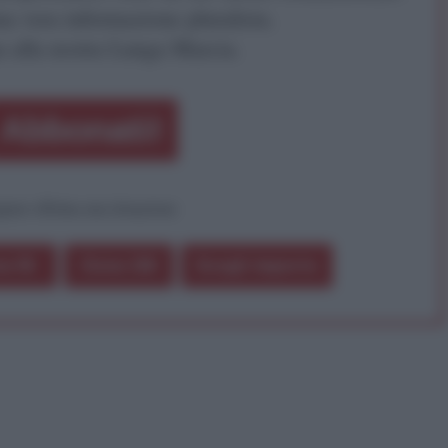
a vera informazione pluralista.
a alla nostra Lunga Marcia.
Abbonati!
pure effettua una donazione
a 5€
Dona 15€
Scegli importo