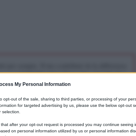
iti per sempre. Il tuo contributo fa la differenza:
mazione. L'ANTIDIPLOMATICO SEI ANCHE TU!
ocess My Personal Information
a 5€
Dona 15€
Scegli importo
to opt-out of the sale, sharing to third parties, or processing of your per
formation for targeted advertising by us, please use the below opt-out s
 selection.
 Pavel Zarubin, il presidente russo Vladimir Putin ha
 that after your opt-out request is processed you may continue seeing i
 alla legittimità del presidente ucraino Volodymyr
ased on personal information utilized by us or personal information dis