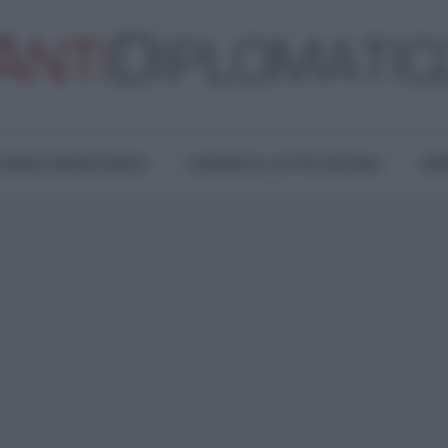
TURA E RESISTENZA
LAVORO E LOTTE SOCIALI
OPI