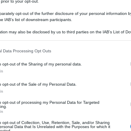
oziati tra Mosca e il regime di Kiev. Secondo Putin,
 prior to your opt-out.
almente terminato a maggio 2024, non ha l'autorità
rately opt-out of the further disclosure of your personal information by
con la Russia, una situazione aggravata dal decreto
he IAB’s list of downstream participants.
con Mosca. Putin ha sottolineato che, secondo la
tion may also be disclosed by us to third parties on the IAB’s List of 
nte non può estendere il proprio mandato nemmeno in
 that may further disclose it to other third parties.
rogativa spetta solo al Parlamento, la Rada Suprema.
 that this website/app uses one or more Google services and may gath
l Data Processing Opt Outs
including but not limited to your visit or usage behaviour. You may click 
illegittimo” e, di conseguenza, incapace di firmare
 to Google and its third-party tags to use your data for below specifi
o opt-out of the Sharing of my personal data.
zza a lungo termine sia dell’Ucraina sia della
ogle consent section.
In
rcorso le prime fasi del conflitto. Putin ha ricordato
i redatti documenti negoziali a Istanbul, basati su
o opt-out of the Sale of my Personal Data.
iev. Tuttavia, questi progressi furono interrotti
In
anno, il governo ucraino impose un divieto ufficiale
to opt-out of processing my Personal Data for Targeted
 Kiev di aver scelto deliberatamente la strada della
ing.
In
soluzione diplomatica.
o opt-out of Collection, Use, Retention, Sale, and/or Sharing
ersonal Data that Is Unrelated with the Purposes for which it
tuali negoziati futuri richiederebbero una base
lected.