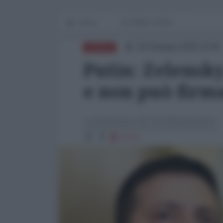
Home
IN PRIMO PIANO
29 Gennaio 2025 10:00
RUSSIA
Putin: Zelensky
e non può firm
La Redazione de l'AntiDiplomatico
2774