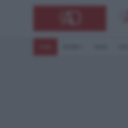
HOME
ESTERI
ITALIA
CUL