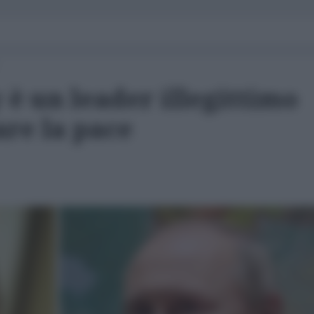
 è un leader illegittimo
are la pace