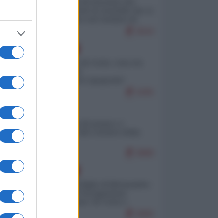
La mappa di Eurostat che
smonta tutte le storielle che vi
raccontano sul turismo di
massa
9544
EUROPA
Invasione di Ceuta: cosa sta
accadendo
nell'enclave spagnola?
9295
ITALIA
Il turismo di massa e i
"risvegli" del Corriere della
sera
8888
EUROPA
Quando il figlio di Netanyahu
incitava "l'occupazione
musulmana" di Ceuta e
Melilla
8680