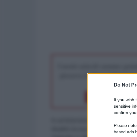
I nostri articoli saranno gratu
preserva la libera infor
Do Not Pr
Dona 1€
Don
If you wish 
sensitive in
confirm your
In un’intervista con il giornalista
Please note
ribadito la sua posizione rispetto
based ads b