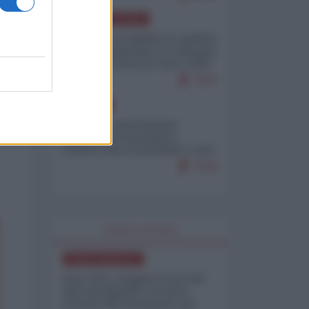
AMERICA LATINA
Dalla Convertibilità al "grillete
fiscal": l'Argentina si consegna
ai mercati (ancora una volta)
7937
EUROPA
Mosca: le esercitazioni
nucleari di Germania e
Francia sono il preludio a una
guerra contro la Russia
7519
WORLD AFFAIRS
NORD-AMERICA
Iran-USA, scoppia il caso dei
dati manipolati: il nuovo
metodo del Pentagono per