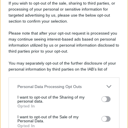
If you wish to opt-out of the sale, sharing to third parties, or
#
GENERAZIONE
ANTIDIPLOMATICA
processing of your personal or sensitive information for
targeted advertising by us, please use the below opt-out
section to confirm your selection.
Please note that after your opt-out request is processed you
may continue seeing interest-based ads based on personal
information utilized by us or personal information disclosed to
third parties prior to your opt-out.
Berlino salva la privacy delle chat online –
You may separately opt-out of the further disclosure of your
ma il rischio censura resta all’orizzonte
personal information by third parties on the IAB’s list of
17 Ottobre 2025 13:00
downstream participants.
Personal Data Processing Opt Outs
This information may also be disclosed by us to third parties
on the IAB’s List of Downstream Participants that may further
I want to opt-out of the Sharing of my
#
UNA
FINESTRA
APERTA
disclose it to other third parties.
personal data.
Opted In
Please note that this website/app uses one or more Google
services and may gather and store information including but
Una finestra aperta
I want to opt-out of the Sale of my
Personal Data.
not limited to your visit or usage behaviour. You may click to
Opted In
grant or deny consent to Google and its third-party tags to