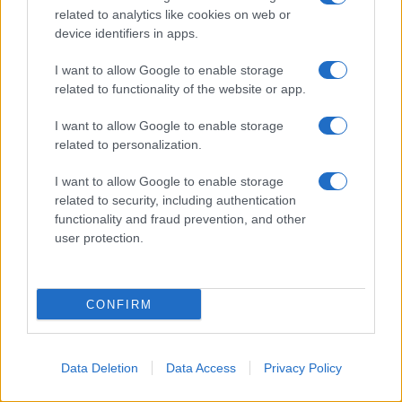
related to analytics like cookies on web or
30 Luglio 2026 09:00
device identifiers in apps.
I want to allow Google to enable storage
related to functionality of the website or app.
#
LA
BELT
AND
ROAD
INITIATIVE
I want to allow Google to enable storage
related to personalization.
I want to allow Google to enable storage
related to security, including authentication
functionality and fraud prevention, and other
user protection.
Yunnan: Dove il tè incontra il caffè e la
macadamia profuma di futuro
CONFIRM
27 Ottobre 2025 10:00
Data Deletion
Data Access
Privacy Policy