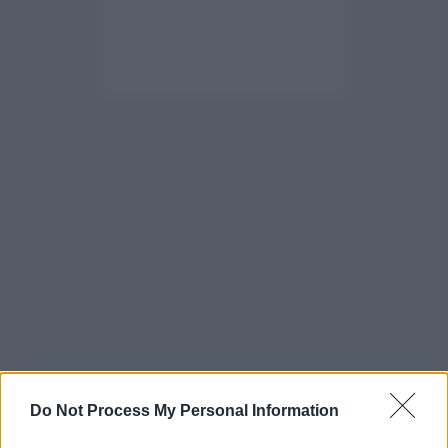
Do Not Process My Personal Information
IL LIBRO DEL MESE