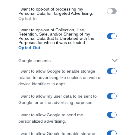
use your data for below specified purposes in below Google
I want to opt-out of processing my
#
GENERAZIONE
ANTIDIPLOMATICA
consent section.
Personal Data for Targeted Advertising.
Opted In
I want to opt-out of Collection, Use,
Retention, Sale, and/or Sharing of my
Personal Data that Is Unrelated with the
Purposes for which it was collected.
Opted Out
Google consents
Berlino salva la privacy delle chat online –
I want to allow Google to enable storage
ma il rischio censura resta all’orizzonte
related to advertising like cookies on web or
device identifiers in apps.
17 Ottobre 2025 13:00
I want to allow my user data to be sent to
Google for online advertising purposes.
#
UNA
FINESTRA
APERTA
I want to allow Google to send me
personalized advertising.
Una finestra aperta
I want to allow Google to enable storage