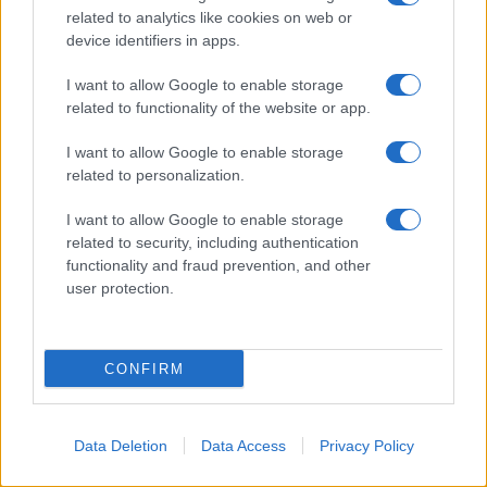
related to analytics like cookies on web or
device identifiers in apps.
I want to allow Google to enable storage
La governance cinese vista dai
related to functionality of the website or app.
rappresentanti italiani e la visione dello
sviluppo comune sino-italiano
I want to allow Google to enable storage
related to personalization.
06 Agosto 2026 08:00
I want to allow Google to enable storage
related to security, including authentication
functionality and fraud prevention, and other
#
SCELTI
DAL
PEOPLE'S
DAILY
user protection.
CONFIRM
Data Deletion
Data Access
Privacy Policy