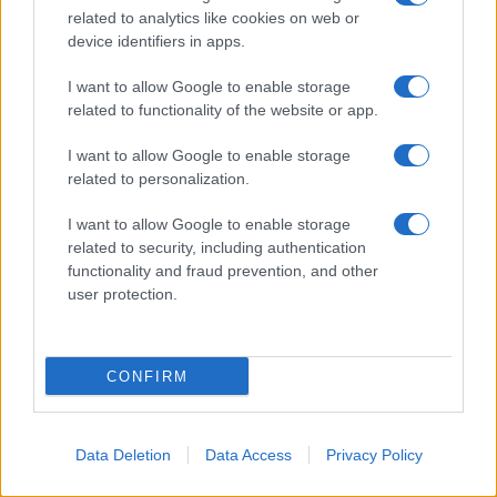
related to analytics like cookies on web or
Ceuta: perché il Marocco fa con noi quello che vuole
(di Alberto Negri)
device identifiers in apps.
12658
I want to allow Google to enable storage
related to functionality of the website or app.
EUROPA
Invasione di Ceuta: cosa sta accadendo
I want to allow Google to enable storage
nell'enclave spagnola?
related to personalization.
9287
I want to allow Google to enable storage
EUROPA
related to security, including authentication
Quando il figlio di Netanyahu incitava
functionality and fraud prevention, and other
"l'occupazione musulmana" di Ceuta e Melilla
user protection.
8643
ITALIA
Il turismo di massa e i "risvegli" del Corriere della
CONFIRM
sera
8279
Data Deletion
Data Access
Privacy Policy
EUROPA