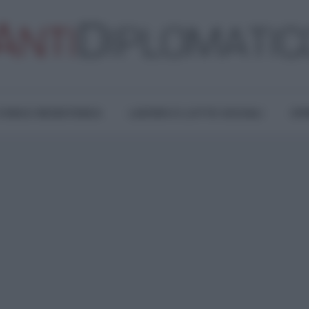
TURA E RESISTENZA
LAVORO E LOTTE SOCIALI
OPI