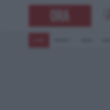
HOME
ESTERI
ITALIA
CUL