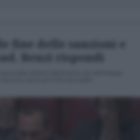
e fine delle sanzioni e
ad. Renzi rispondi
ripresa delle relazioni diplomatiche, fine dell'embargo,
l governo siriano per la fine del conflitto