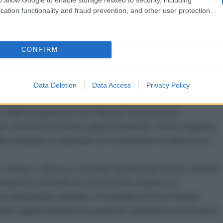
 campi di battaglia siriani;
cation functionality and fraud prevention, and other user protection.
il Fronte al-Nusra hanno proseguito la loro avanzata in
), Idlib e Palmyra (Siria); l'inviato dell'Onu in Siria,
ù volte che il presidente siriano Bashar al-Assad è
CONFIRM
siriana e che sarebbe necessario un maggior
 siriane contro le organizzazioni terroristiche Isis e
mpo importanti informazioni di intelligence;
Data Deletion
Data Access
Privacy Policy
s a guida americana non solo si è dimostrata
o dell'occupazione di Palmyra, ha mostrato
nto non interventista, quasi benevolo. Preoccupante,
lla suddetta coalizione di considerare al-Nusra tra i
siriana è divisa e lacerata da divisioni al suo interno
ttrazione di fondi; ha un riscontro minimo di
sua formazione militare, il cosiddetto Free Syrian
le organizzazioni terroristiche presenti sul territorio