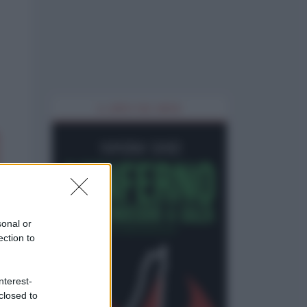
IL LIBRO DEL MESE
sonal or
ection to
nterest-
closed to