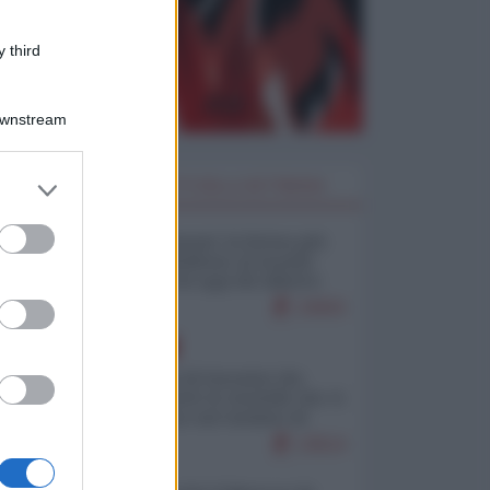
 third
Downstream
er and store
I PIÙ LETTI DELLA SETTIMANA
to grant or
ed purposes
Restare umani: la forma più
alta di ribellione al mondo
distopico di oggi (di Alberto
Bradanini)
23003
EUROPA
La mappa di Eurostat che
smonta tutte le storielle che vi
raccontano sul turismo di
massa
13514