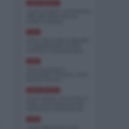
NORD-AMERICA
"Scorte al limite": il retroscena
CNN sulla difesa USA nel
conflitto iraniano
ASIA
Yemen, blocco Bab el-Mandab:
Le superpetroliere saudite
costrette a circumnavigare
l'Africa
ASIA
l'Iran era pronto a
bombardare l'Ucraina, cos'ha
fermato l'attacco
NORD-AMERICA
Guerra all'Iran, scorte USA al
limite: il Pentagono investe
miliardi per ricostituire gli
arsenali
ASIA
Canale diplomatico resta