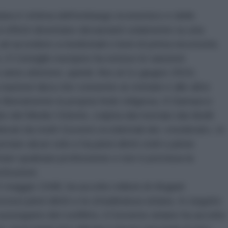
iana è vittima dell'embargo economico e delle
ui effetti diventano devastanti solamente su una
 ad accedere a medicinali e beni di prima necessità.
 il Consiglio europeo ha esteso le sanzioni
 anno ulteriore, quindi, fino al 1o giugno 2016;
nazione laica che consente ai cristiani e alle altre
 liberamente la propria fede religiosa. A Damasco
e del Medio Oriente, colpita dai mortaio dai ribelli
iderati da molti Governi occidentali dei «moderati»; in
tare alcun velo e ha pieni diritti civili e piene
are qualsiasi professione e non è preclusa la
stituzioni;
5 maggio 1948, ha accolto milioni di rifugiati
essi pieni diritti e la cittadinanza siriana. In seguito
 susseguirsi del conflitto, il Governo siriano ha accolto