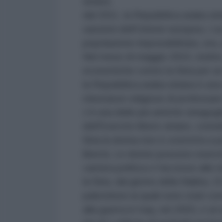
siriano;
dal 2011, la Repubblica araba sir
sanzioni dell'Unione europea, i c
popolazione impossibilitata, ora,
Nel mese di maggio 2015, inoltre,
economiche contro la Siria per un
la Repubblica araba siriana è una 
minoranze religiose di professare
c’è una delle più antiche sinagogh
dell'Esercito libero siriano, cons
Siria la donna non è costretta a por
libertà. Le donne possono esercit
carriera politica o l'accesso alle i
la Siria, dal giorno della Nakba, 1
palestinesi ai quali sono stati conc
alla guerra in Iraq, nel 2003, e al