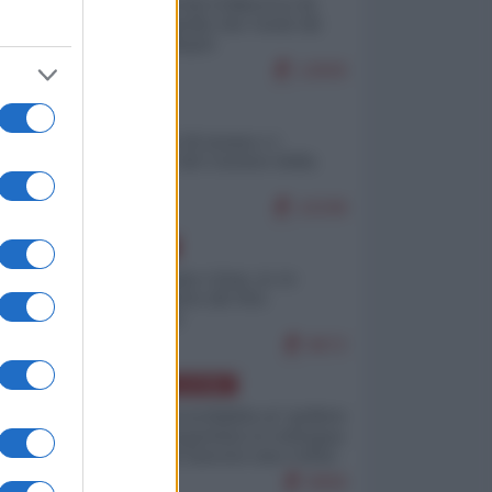
Ceuta: perché il Marocco fa
con noi quello che vuole (di
Alberto Negri)
12830
ITALIA
Il turismo di massa e i
"risvegli" del Corriere della
sera
10338
EUROPA
Cina, Russia e Iran, io ve
l’avevo detto (di Vito
Petrocelli)
8672
AMERICA LATINA
Dalla Convertibilità al "grillete
fiscal": l'Argentina si consegna
ai mercati (ancora una volta)
8069