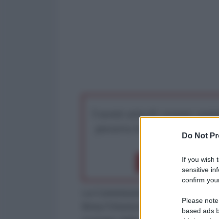
I nostri articoli saranno gratu
preserva la libera infor
Do Not Pr
If you wish 
Dona 1€
Don
sensitive in
confirm your
La Commissione esteri del Movime
Please note
firma l'Onorevole Manlio Di Stefano
based ads b