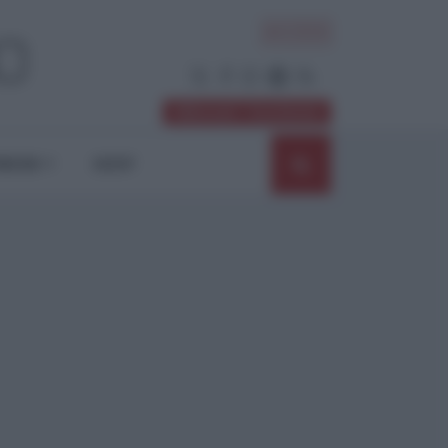
ACCEDI
Abbonati / Sostienici
NIONI
SHOP