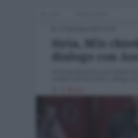
Home
WORLD AFFAIRS
22 Settembre 2015 10:30
Siria, M5s chied
dialogo con Ass
Presentata Risoluzione per chiedere la 
condanna del terrorismo e dialogo con i
8167