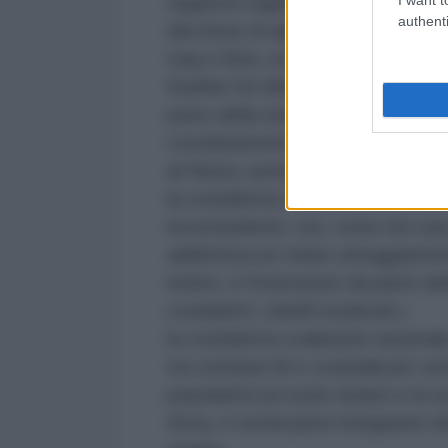
supporto logistico per tornare nei
authenti
dal mese di aprile 2015, l'Isis e 
Iraq e Siria, occupando Ramadi (Iraq
Staffan De Mistura, ha ribadito pi
parte della soluzione alla crisi 
coordinamento con le forze armate
al-Nusra, avendo acquisito nel te
la cosiddetta coalizione anti-Isi
inconcludente, ma, come nel cas
addirittura un chiaro atteggiame
inoltre, è l'intenzione da parte de
cosiddetti «ribelli moderati»;
la cosiddetta coalizione nazionale 
tra continue liti e scandali per so
popolarità sul suolo siriano e la 
Army, è ormai parte integrante del