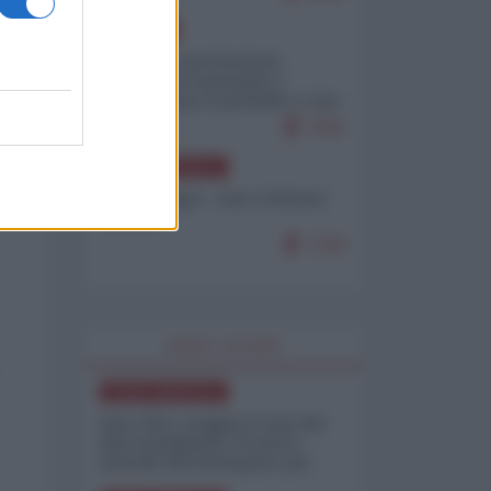
EUROPA
Mosca: le esercitazioni
nucleari di Germania e
Francia sono il preludio a una
guerra contro la Russia
7641
NORD-AMERICA
Chris Hedges - Don Corleone
Trump
7218
WORLD AFFAIRS
NORD-AMERICA
Iran-USA, scoppia il caso dei
dati manipolati: il nuovo
metodo del Pentagono per
minimizzare le perdite