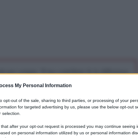
iti per sempre. Il tuo contributo fa la differenza:
mazione. L'ANTIDIPLOMATICO SEI ANCHE TU!
ocess My Personal Information
to opt-out of the sale, sharing to third parties, or processing of your per
a 5€
Dona 15€
Scegli importo
formation for targeted advertising by us, please use the below opt-out s
 selection.
nto 5 stelle ha presentato una risoluzione, prima
 that after your opt-out request is processed you may continue seeing i
, affinché il governo italiano, visto l'attuale
ased on personal information utilized by us or personal information dis