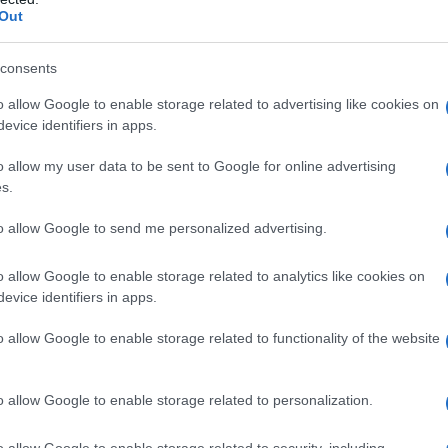
Out
a terribile guerra per procura alimentata da terroristi
nora, sono morte più di 250.000 persone tra civili e
consents
o allow Google to enable storage related to advertising like cookies on
rritorio siriano si sono sviluppate, grazie anche al
evice identifiers in apps.
di armamenti, le organizzazioni terroristiche di
o allow my user data to be sent to Google for online advertising
da in Siria e il sedicente Stato islamico dell'Iraq e del
s.
edia in Turchia, così come dal dipartimento di Stato
to allow Google to send me personalized advertising.
rvizi segreti turchi nel passaggio dei terroristi in
o allow Google to enable storage related to analytics like cookies on
evice identifiers in apps.
ti dalla vendita di petrolio alla Turchia a un prezzo
analisti e reporter di guerra) e dai reperti
o allow Google to enable storage related to functionality of the website
 e Iraq e poi rivenduti sui mercati europei;
 di terroristi sul suolo siriano, mentre Israele
o allow Google to enable storage related to personalization.
ia e, come documentato dai media israeliani, offre loro
o allow Google to enable storage related to security, including