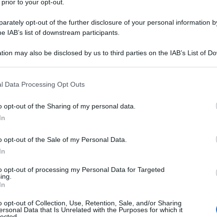
pegni a riprendere le relazioni diplomatiche con la
 prior to your opt-out.
 governo siriano per porre fine al conflitto, promuova
rately opt-out of the further disclosure of your personal information by
argo che affligge il popolo siriano, faccia rispettare
he IAB’s list of downstream participants.
otta al terrorismo. Lo scorso 1 Luglio, la
tion may also be disclosed by us to third parties on the IAB’s List of 
positò
un'interrogazione parlamentare
, in merito, al
 that may further disclose it to other third parties.
oni.
 that this website/app uses one or more Google services and may gath
l Data Processing Opt Outs
including but not limited to your visit or usage behaviour. You may click 
presentata in data 16-09-2015
 to Google and its third-party tags to use your data for below specifi
o opt-out of the Sharing of my personal data.
ogle consent section.
In
o opt-out of the Sale of my Personal Data.
0771
In
lio
to opt-out of processing my Personal Data for Targeted
ing.
In
eduta n. 483
o opt-out of Collection, Use, Retention, Sale, and/or Sharing
ersonal Data that Is Unrelated with the Purposes for which it
lected.