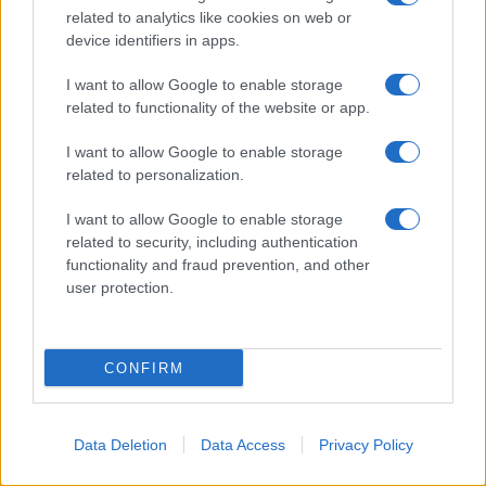
Yunnan: Dove il tè incontra il caffè e la
related to analytics like cookies on web or
macadamia profuma di futuro
device identifiers in apps.
27 Ottobre 2025 10:00
I want to allow Google to enable storage
related to functionality of the website or app.
I want to allow Google to enable storage
#
I
MEDIA
ALLA
GUERRA
related to personalization.
I want to allow Google to enable storage
di Francesco Santoianni
related to security, including authentication
functionality and fraud prevention, and other
user protection.
CONFIRM
Milioni di chiamate spam? Colpa dello
Stato che non c’è più
28 Luglio 2026 16:00
Data Deletion
Data Access
Privacy Policy