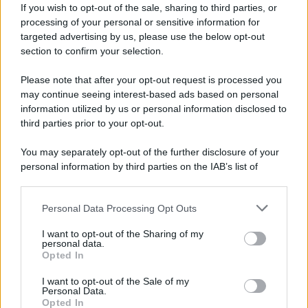
If you wish to opt-out of the sale, sharing to third parties, or
processing of your personal or sensitive information for
#
UNA
FINESTRA
APERTA
targeted advertising by us, please use the below opt-out
section to confirm your selection.
Una finestra aperta
Please note that after your opt-out request is processed you
may continue seeing interest-based ads based on personal
information utilized by us or personal information disclosed to
third parties prior to your opt-out.
La governance cinese vista dai
You may separately opt-out of the further disclosure of your
rappresentanti italiani e la visione dello
personal information by third parties on the IAB’s list of
sviluppo comune sino-italiano
downstream participants.
06 Agosto 2026 08:00
Personal Data Processing Opt Outs
This information may also be disclosed by us to third parties
on the IAB’s List of Downstream Participants that may further
I want to opt-out of the Sharing of my
disclose it to other third parties.
personal data.
Opted In
#
SCELTI
DAL
PEOPLE'S
DAILY
Please note that this website/app uses one or more Google
services and may gather and store information including but
I want to opt-out of the Sale of my
Personal Data.
not limited to your visit or usage behaviour. You may click to
Opted In
grant or deny consent to Google and its third-party tags to