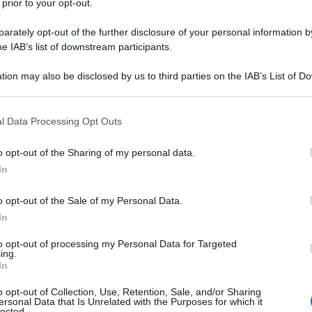
 prior to your opt-out.
rately opt-out of the further disclosure of your personal information by
dipendente dell'ONU per la Promozione di un Ordine
he IAB’s list of downstream participants.
, è stato assegnato il compito di verificare se i
tion may also be disclosed by us to third parties on the IAB’s List of 
le proposti tra i paesi atlantici (TTIP, TISA, e
 that may further disclose it to other third parties.
n il diritto internazionale. Venerdì, 24 giugno de
nto, arrivando alla stessa conclusione di un altro
 that this website/app uses one or more Google services and may gath
l Data Processing Opt Outs
a il 2 febbraio scorso sul
TPP,
il trattato di libero
including but not limited to your visit or usage behaviour. You may click 
 e cioè che tali trattati violano le leggi
 to Google and its third-party tags to use your data for below specifi
o opt-out of the Sharing of my personal data.
ogle consent section.
ili con la democrazia.
In
o opt-out of the Sale of my Personal Data.
i li condanna affermando che "accordi commerciali
In
escludendo le principali parti interessate, quali
to opt-out of processing my Personal Data for Targeted
atori, operatori sanitari, esperti ambientali e i
ing.
alcuna legittimità democratica".
Questo dice
In
oposti dal presidente degli Stati Uniti Barack Obama,
o opt-out of Collection, Use, Retention, Sale, and/or Sharing
l TTIP, il TISA, ed anche il CETA, il trattato
ersonal Data that Is Unrelated with the Purposes for which it
lected.