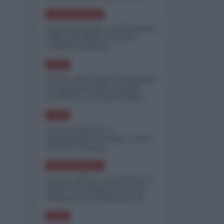
minimizzare le perdite
NORD-AMERICA
"Scorte al limite": il retroscena
CNN sulla difesa USA nel
conflitto iraniano
ASIA
Yemen, blocco Bab el-Mandab:
Le superpetroliere saudite
costrette a circumnavigare
l'Africa
ASIA
l'Iran era pronto a
bombardare l'Ucraina, cos'ha
fermato l'attacco
NORD-AMERICA
Guerra all'Iran, scorte USA al
limite: il Pentagono investe
miliardi per ricostituire gli
arsenali
ASIA