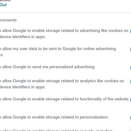
Out
cludere il pubblico dalla partecipazione a questo
consents
ratico e manifesta un profondo disprezzo per la
o allow Google to enable storage related to advertising like cookies on
evice identifiers in apps.
ni Unite datato 24 giugno, emesso dall' Ufficio
o allow my user data to be sent to Google for online advertising
ti Umani (OHCHR), nota in particolare:
s.
ondotta dalla Commissione Europea nel 2014
to allow Google to send me personalized advertising.
i provenienti da tutta Europa esprimere un parere
tezione asimmetrica degli investimenti nel
o allow Google to enable storage related to analytics like cookies on
t Partnership (TTIP) con gli Stati Uniti. "Lo stesso
evice identifiers in apps.
essuna consultazione è mai stata avviata".
o allow Google to enable storage related to functionality of the website
investimenti" si riferisce al potere che questi
ernazionali di citare in giudizio (per presunta perdita
o allow Google to enable storage related to personalization.
mentano i regolamenti per proteggere la sicurezza del
 danni ambientali e che proteggono diritti dei
o allow Google to enable storage related to security, including