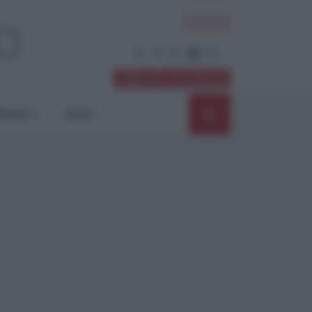
ACCEDI
Abbonati / Sostienici
NIONI
SHOP