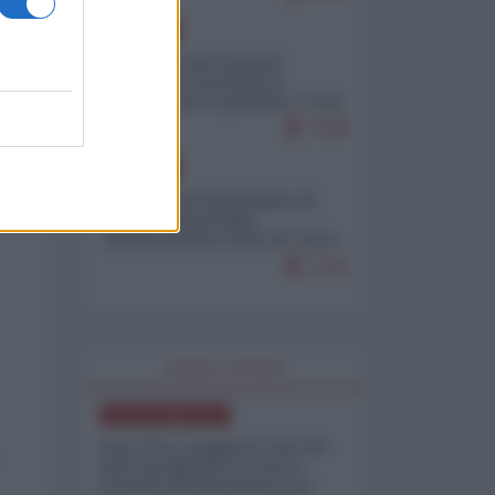
EUROPA
Mosca: le esercitazioni
nucleari di Germania e
Francia sono il preludio a una
guerra contro la Russia
7638
EUROPA
Petro accusa Netanyahu di
essere responsabile
"dell'invasione civile di Ceuta
da parte dei marocchini"
7216
WORLD AFFAIRS
NORD-AMERICA
Iran-USA, scoppia il caso dei
dati manipolati: il nuovo
metodo del Pentagono per