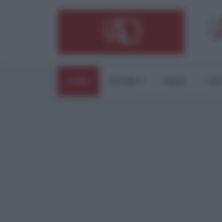
HOME
ESTERI
ITALIA
CUL