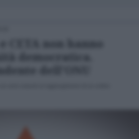
0:00
A e CETA non hanno
mità democratica.
ndente dell'ONU
e un serio ostacolo al raggiungimento di un ordine