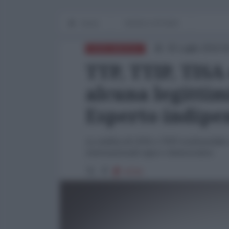
Home
WORLD AFFAIRS
25 Luglio 2016 0
NORD-AMERICA
TTP, TTIP, TIS
alcuna legitti
Esperto indipe
La ratifica di CETA e TTIP costituirebb
internazionale equo e democratico
4724