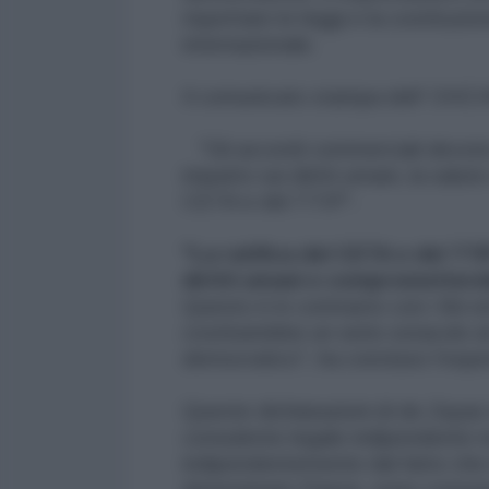
rispettare le leggi e la costituzion
internazionale.
Il comunicato stampa dell' OHC
"Gli accordi commerciali devono 
impatto sui diritti umani, la salu
CETA e del TTIP".
"La ratifica del CETA e del TTI
diritti umani e compromettere
Questo è in contrasto con i fini ed
costituirebbe un serio ostacolo a
democratico", ha concluso l'espe
Queste dichiarazioni di de Zayas
consulente legale indipendente 
indipendentemente dal fatto che 