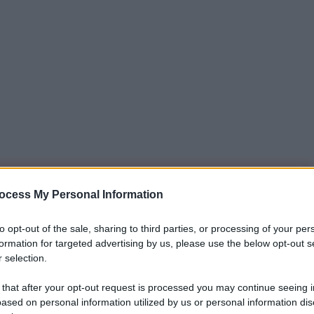
iti per sempre. Il tuo contributo fa la differenza:
ocess My Personal Information
mazione. L'ANTIDIPLOMATICO SEI ANCHE TU!
to opt-out of the sale, sharing to third parties, or processing of your per
formation for targeted advertising by us, please use the below opt-out s
 selection.
a 5€
Dona 15€
Scegli importo
 that after your opt-out request is processed you may continue seeing i
ased on personal information utilized by us or personal information dis