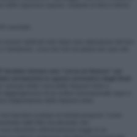
e delle rispettive nazioni, violando di fatto il diritto
HR conclude:
essere ratificati solo dopo una valutazione del loro
te e l'ambiente, cosa che non accaduta nel caso del
P farebbe iniziare una “corsa al ribasso” sui
bbe seriamente lo spazio normativo degli Stati
.
 i principi della Carta delle Nazioni Unite e
l raggiungimento di un ordine internazionale equo e
rto indipendente delle Nazioni Unite.
 non lasciano scampo ai trattati proposti. Come
nominato dall’ONU sta dicendo che
essi diventino effettivamente legge in un