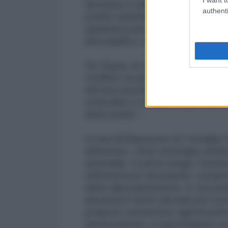
lavoratori e altri diritti umani ch
authenti
profitti aziendali. "Asimmetrico" s
qualsiasi potere simmetrico conce
del pubblico, una società internaz
De Zayas va oltre la sola condan
conflitto tra gli accordi commercia
devono prevalere. Gli Stati non d
ostacolino o rendano impossibile 
diritti umani ".
In una dichiarazione al Consiglio 
affermato: «Due ontologie sembra
aziendale. In primo luogo, l'ontolo
nell'interesse del popolo, compre
danni alla popolazione. In secondo
assumersi rischi calcolati per il p
proposti consentono agli investitor
democratiche, e imporrebbero un 