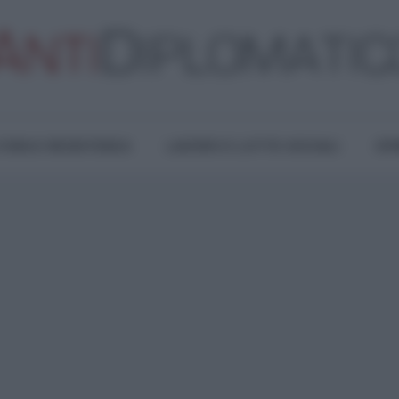
TURA E RESISTENZA
LAVORO E LOTTE SOCIALI
OPI