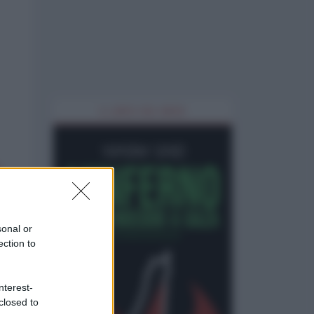
IL LIBRO DEL MESE
sonal or
ection to
nterest-
closed to