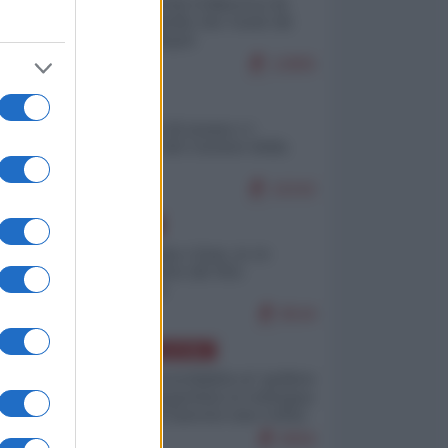
Ceuta: perché il Marocco fa
con noi quello che vuole (di
Alberto Negri)
12805
ITALIA
Il turismo di massa e i
"risvegli" del Corriere della
sera
10242
EUROPA
Cina, Russia e Iran, io ve
l’avevo detto (di Vito
Petrocelli)
8544
AMERICA LATINA
Dalla Convertibilità al "grillete
fiscal": l'Argentina si consegna
ai mercati (ancora una volta)
8056