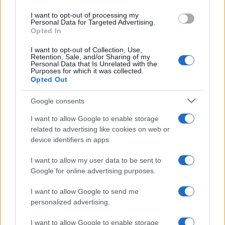
use your data for below specified purposes in below Google
I want to opt-out of processing my
consent section.
Personal Data for Targeted Advertising.
di Alessandro Bartoloni
Opted In
I want to opt-out of Collection, Use,
Retention, Sale, and/or Sharing of my
Personal Data that Is Unrelated with the
Purposes for which it was collected.
Come finirebbe una guerra tra UE e
Opted Out
Russia? Tre scenari per il 2030 (e le
alternative alla linea dura)
Google consents
20 Luglio 2026 10:00
I want to allow Google to enable storage
related to advertising like cookies on web or
device identifiers in apps.
#
EDITORIALI
I want to allow my user data to be sent to
Google for online advertising purposes.
I want to allow Google to send me
personalized advertising.
I want to allow Google to enable storage