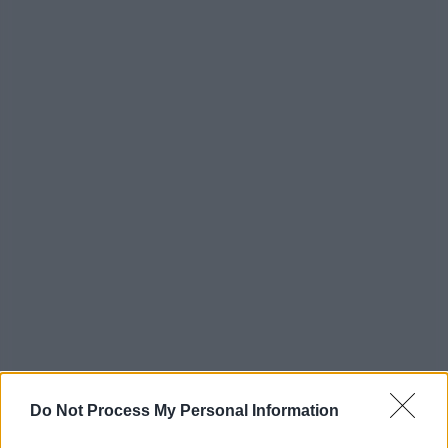
Do Not Process My Personal Information