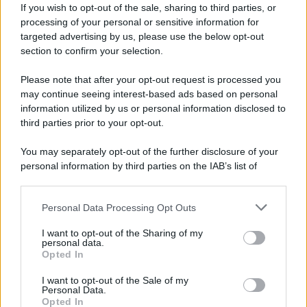
If you wish to opt-out of the sale, sharing to third parties, or
processing of your personal or sensitive information for
targeted advertising by us, please use the below opt-out
section to confirm your selection.
#
GEOGRAFIE
DEL
POTERE
Please note that after your opt-out request is processed you
may continue seeing interest-based ads based on personal
information utilized by us or personal information disclosed to
di Fabio Massimo Paernti
third parties prior to your opt-out.
You may separately opt-out of the further disclosure of your
personal information by third parties on the IAB’s list of
downstream participants.
"Mentre noi giochiamo con i chatbot, la
Personal Data Processing Opt Outs
This information may also be disclosed by us to third parties
Cina si è presa il futuro dell'IA" (VIDEO)
on the IAB’s List of Downstream Participants that may further
I want to opt-out of the Sharing of my
24 Giugno 2026 08:00
disclose it to other third parties.
personal data.
Opted In
Please note that this website/app uses one or more Google
services and may gather and store information including but
I want to opt-out of the Sale of my
Personal Data.
not limited to your visit or usage behaviour. You may click to
#
RETHINK.POWER
Opted In
grant or deny consent to Google and its third-party tags to