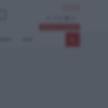
ACCEDI
Abbonati / Sostienici
NIONI
SHOP