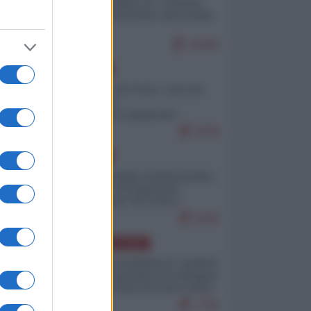
Quali sarebbero le “vittorie
ucraine” decantate dai media
italici?
10069
EUROPA
Invasione di Ceuta: cosa sta
accadendo
nell'enclave spagnola?
9208
EUROPA
Quando il figlio di Netanyahu
incitava "l'occupazione
musulmana" di Ceuta e
Melilla
8446
AMERICA LATINA
Dalla Convertibilità al "grillete
fiscal": l'Argentina si consegna
ai mercati (ancora una volta)
7766