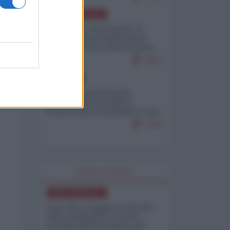
NORD-AMERICA
Il "mistero" dei numeri: il
governo Usa minimizza le
vittime in Iran, mentre fonti
interne...
7673
EUROPA
Mosca: le esercitazioni
nucleari di Germania e
Francia sono il preludio a una
guerra contro la Russia
7335
WORLD AFFAIRS
NORD-AMERICA
Iran-USA, scoppia il caso dei
dati manipolati: il nuovo
metodo del Pentagono per