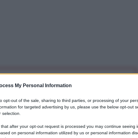
iti per sempre. Il tuo contributo fa la differenza:
ocess My Personal Information
mazione. L'ANTIDIPLOMATICO SEI ANCHE TU!
to opt-out of the sale, sharing to third parties, or processing of your per
formation for targeted advertising by us, please use the below opt-out s
a 5€
Dona 15€
Scegli importo
 selection.
 that after your opt-out request is processed you may continue seeing i
ased on personal information utilized by us or personal information dis
Stati Uniti, dai tempi della caduta dell’URSS hanno sempre dedicato