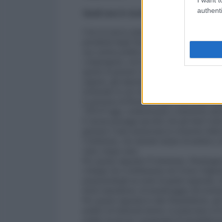
authenti
Quali sono le strategie statunitensi di int
Circa la nuova amministrazione della Casa Bi
presidenti degli Stati Uniti finora, non ha mai
sua carriera politica. Durante la sua campagna
compongono, non hanno costituito un argoment
questo fa pensare che molto probabilmente ciò
regione, già impostata precedentemente. Ques
irrobustire le sue relazioni con l'Uzbekistan 
la presenza di Russia e Cina. Così come, dopo
“
C5+1
”oggi, continueranno a interferire atti
E alcuni passaggi specifici che gli Stati Uni
gennaio è stata annunciata la creazione dell
Uzbekistan, che intende tentare di mettere a di
entro cinque anni.
Per quanto riguarda l'Uzbekistan, Washington 
sviluppi che si definiranno nel vicino Afghan
proponendogli un ruolo di guida regionale, m
droni statunitensi, di monitoraggio del territo
Per quanto riguarda le altre Repubbliche, gli 
politici ed elettorali interni, in particolare i
politici locali per i programmi di destabilizz