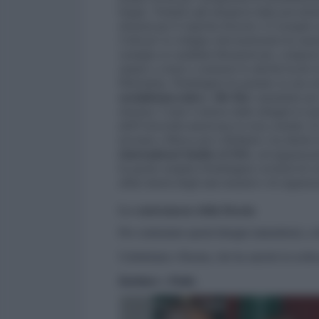
kirgisi. Tentativi già intrapresi dalla prece
elezioni per il
Jogorku Kenesh, il Consiglio 
Uniti per lo sviluppo internazionale
) ha stan
sostegno ai candidati filoamericani, compreso
aiutare a creare e sostenere le attività locali 
Riformista, Washington ha puntato su una ser
socialdemocratico
e
Bir Bol
, soprattutto pe
elezioni. Come è emerso dalle indagini in que
dell'Università americana in Asia centrale, 
lavorato a Mosca poi a Bishkek e ha diretto
International Studies (CSIS
), un'organizza
In parole semplici,Washington cercherà di cont
affari interni degli stati stranieri e di organiz
Le contromosse della Russia
Per contrastare questi disegni statunitensi, 
Uzbekistan e Russia, che ha sancito la scelta
Karimov
e
Putin
.