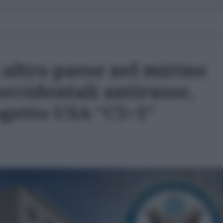
 altro paese nel mirino
 occidentali antirusse,
ogetto USA “C5+1”