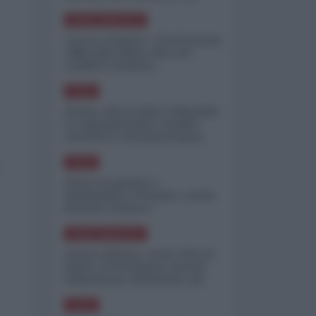
minimizzare le perdite
NORD-AMERICA
"Scorte al limite": il retroscena
CNN sulla difesa USA nel
conflitto iraniano
ASIA
Yemen, blocco Bab el-Mandab:
Le superpetroliere saudite
costrette a circumnavigare
l'Africa
ASIA
l'Iran era pronto a
bombardare l'Ucraina, cos'ha
fermato l'attacco
NORD-AMERICA
Guerra all'Iran, scorte USA al
limite: il Pentagono investe
miliardi per ricostituire gli
arsenali
ASIA