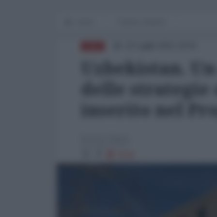
Home
Popoli e dintorni
22 Luglio 2021 19:01
ASIA
Uzbekistan. Un
delle strategie
inserito nel Pr
Enrico Vigna
2630