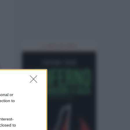
IL LIBRO DEL MESE
sonal or
ection to
nterest-
closed to