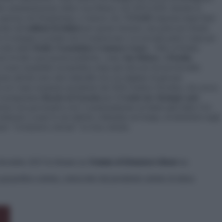
dente amministrazione della Casa Bianca: nel 2019-2020, durante le
supremo del Kirghizistan,
è emerso che
l’
USAID
(Agenzia degli Stati
ziato
2,5 milioni di dollari
per queste elezioni, una parte per fornire
 il sostegno ai media che li sostenevano e la seconda parte è stata per
svolte dalla
Public Foundation Common Cause
. Oltre al Partito
ie di altre associazioni politiche, come
Ata-Meken
, il
Partito
r creare instabilità sociopolitica dopo gli esiti non favorevoli delle
ste attività sono stati
coinvolti
circa un migliaio di giovani
di cui è stato nominato presidente dal 2020 Andrew Kuchins, che aveva
 il programma
Russia ed Eurasia
per il
Center for Strategic and
zione non governativa che è sostanzialmente un think tank della CIA .
inuare a usare le sue tattiche collaudate nel tempo, di interferire negli
zare "
rivoluzioni colorate
" in Asia centrale.
a dicembre 2015 fu firmato un
Trattato di Relazioni Alleate
tra
 geopolitica uzbeka, sottoscritto dal presidente uzbeko di allora