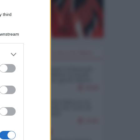
 third
Downstream
er and store
I PIÙ LETTI DELLA SETTIMANA
to grant or
ed purposes
Restare umani: la forma più
alta di ribellione al mondo
distopico di oggi (di Alberto
Bradanini)
20308
Ceuta: perché il Marocco fa
con noi quello che vuole (di
Alberto Negri)
12445
EUROPA