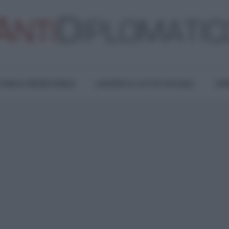
TURA E RESISTENZA
LAVORO E LOTTE SOCIALI
OPI