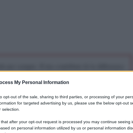
iti per sempre. Il tuo contributo fa la differenza:
mazione. L'ANTIDIPLOMATICO SEI ANCHE TU!
ocess My Personal Information
a 5€
Dona 15€
Scegli importo
to opt-out of the sale, sharing to third parties, or processing of your per
formation for targeted advertising by us, please use the below opt-out s
 selection.
 that after your opt-out request is processed you may continue seeing i
ased on personal information utilized by us or personal information dis