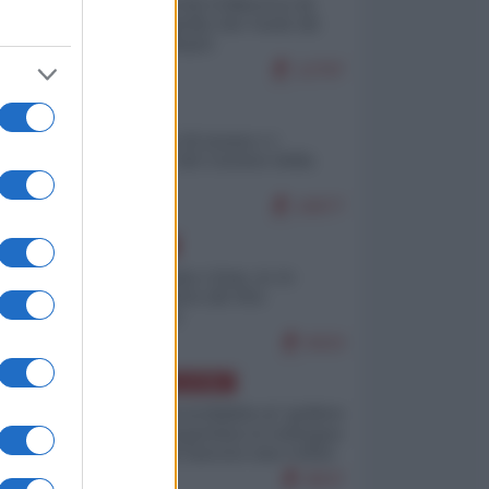
Ceuta: perché il Marocco fa
con noi quello che vuole (di
Alberto Negri)
12797
ITALIA
Il turismo di massa e i
"risvegli" del Corriere della
sera
10077
EUROPA
Cina, Russia e Iran, io ve
l’avevo detto (di Vito
Petrocelli)
8323
AMERICA LATINA
Dalla Convertibilità al "grillete
fiscal": l'Argentina si consegna
ai mercati (ancora una volta)
8037