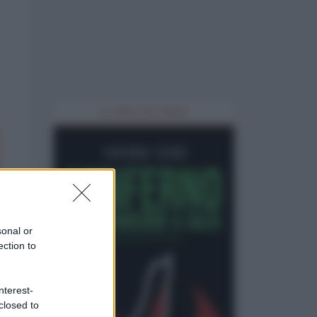
IL LIBRO DEL MESE
sonal or
ection to
nterest-
closed to