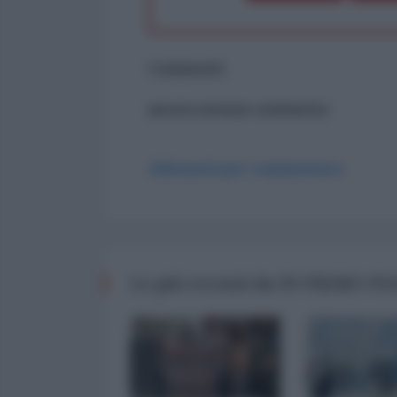
Commenti
ancora nessun commento
Abbonati per commentare
Le più recenti da IN PRIMO P