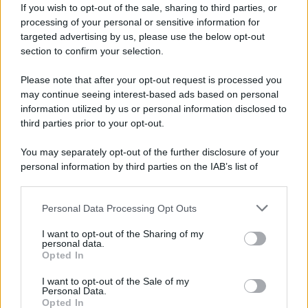
If you wish to opt-out of the sale, sharing to third parties, or
processing of your personal or sensitive information for
La Trilogia del Rimosso di Michelangelo
Severgnini, prodotta da l'AntiDiplomatico,
targeted advertising by us, please use the below opt-out
interamente in chiaro
section to confirm your selection.
24 Luglio 2026 15:49
Please note that after your opt-out request is processed you
may continue seeing interest-based ads based on personal
information utilized by us or personal information disclosed to
third parties prior to your opt-out.
#
GENERAZIONE
ANTIDIPLOMATICA
You may separately opt-out of the further disclosure of your
personal information by third parties on the IAB’s list of
downstream participants.
Personal Data Processing Opt Outs
This information may also be disclosed by us to third parties
on the IAB’s List of Downstream Participants that may further
I want to opt-out of the Sharing of my
disclose it to other third parties.
personal data.
Opted In
Please note that this website/app uses one or more Google
Berlino salva la privacy delle chat online –
services and may gather and store information including but
ma il rischio censura resta all’orizzonte
I want to opt-out of the Sale of my
Personal Data.
not limited to your visit or usage behaviour. You may click to
17 Ottobre 2025 13:00
Opted In
grant or deny consent to Google and its third-party tags to