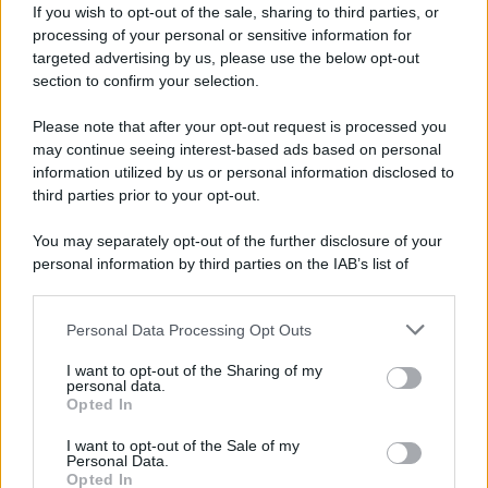
If you wish to opt-out of the sale, sharing to third parties, or
processing of your personal or sensitive information for
targeted advertising by us, please use the below opt-out
section to confirm your selection.
Please note that after your opt-out request is processed you
may continue seeing interest-based ads based on personal
information utilized by us or personal information disclosed to
third parties prior to your opt-out.
You may separately opt-out of the further disclosure of your
personal information by third parties on the IAB’s list of
downstream participants.
Personal Data Processing Opt Outs
This information may also be disclosed by us to third parties
on the IAB’s List of Downstream Participants that may further
I want to opt-out of the Sharing of my
disclose it to other third parties.
personal data.
Opted In
Please note that this website/app uses one or more Google
services and may gather and store information including but
I want to opt-out of the Sale of my
Personal Data.
not limited to your visit or usage behaviour. You may click to
Opted In
grant or deny consent to Google and its third-party tags to