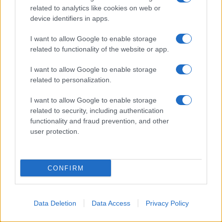
related to analytics like cookies on web or
device identifiers in apps.
I want to allow Google to enable storage
related to functionality of the website or app.
I want to allow Google to enable storage
related to personalization.
I want to allow Google to enable storage
related to security, including authentication
functionality and fraud prevention, and other
user protection.
I PIÙ LETTI DELLA SETTIMANA
CONFIRM
Restare umani: la forma più alta di ribellione al
mondo distopico di oggi (di Alberto Bradanini)
19131
Data Deletion
Data Access
Privacy Policy
Ceuta: perché il Marocco fa con noi quello che vuole