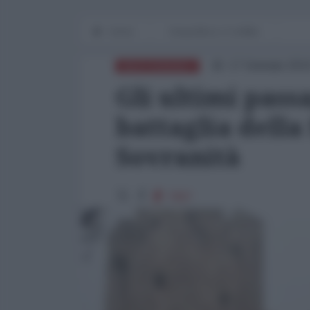
Home
Geopolitica e Conflitto
17 Gennaio 201
MEDITERRANEO
Gli ultimi pass
battaglia della 
Sovranità
7067