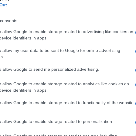
Out
Mosca che sono fortemente contrari a qualsiasi
della Siria.
consents
iata da Putin e Assad, e il presidente turco
o allow Google to enable storage related to advertising like cookies on
evice identifiers in apps.
seguenze di eventuali mosse sbagliate. Non è una
ù volte di non avere problemi con i "siriani o fratelli
o allow my user data to be sent to Google for online advertising
s.
 l'area sotto la SDF fosse tornata sotto il controllo di
vuto bisogno di intervenire in Siria. La richiesta di
to allow Google to send me personalized advertising.
cuscinetto di 20 chilometri che separi le forze
e il desiderio di Damasco e Mosca di evitare uno
o allow Google to enable storage related to analytics like cookies on
evice identifiers in apps.
e (TAF) e l'SDF.
o allow Google to enable storage related to functionality of the website
amente tifare per uno scontro tra la SDF e le forze
a e canta le lodi della SDF, al fine di cercare di
o allow Google to enable storage related to personalization.
e parti, anche se naturalmente senza successo. Le
Siria, anche se quasi costantemente fallimentari a
o allow Google to enable storage related to security, including