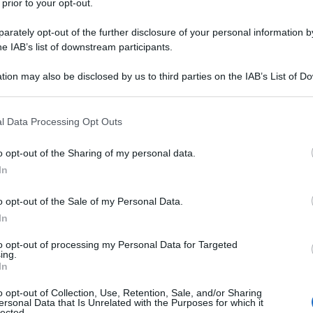
 prior to your opt-out.
rately opt-out of the further disclosure of your personal information by
idianamente e vede due situazioni strettamente
he IAB’s list of downstream participants.
o degli Stati Uniti e le conseguenti ambizioni
a, da una parte, e l'acquisizione di Hay'at Tahrir al-
tion may also be disclosed by us to third parties on the IAB’s List of 
 that may further disclose it to other third parties.
’Esercito arabo siriano (ASA) e dell’aviazione russa
l'altra.
 that this website/app uses one or more Google services and may gath
l Data Processing Opt Outs
including but not limited to your visit or usage behaviour. You may click 
 to Google and its third-party tags to use your data for below specifi
re la Turchia economicamente se dovesse attaccare
o opt-out of the Sharing of my personal data.
ogle consent section.
In
ssa che Erdogan non prenderà di mira le forze
ta che gli Stati Uniti si ritireranno dalla zona. Una
o opt-out of the Sale of my Personal Data.
 il ritiro di Trump da parte dei suoi oppositori è che
In
derà più degli Stati Uniti se dovessero abbandonare
to opt-out of processing my Personal Data for Targeted
 annientamento per mano dell'esercito turco e dei
ing.
In
o opt-out of Collection, Use, Retention, Sale, and/or Sharing
ersonal Data that Is Unrelated with the Purposes for which it
e; non tanto a causa delle minacce economiche di
lected.