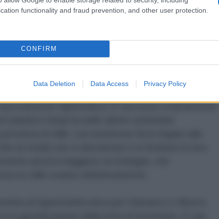
 la politica del dividi et impera contro la Turchia e la
cation functionality and fraud prevention, and other user protection.
ndebolita e per lo più irrilevante nel conflitto
CONFIRM
sere sempre meno complicata e difficile da decifrare.
no chiesto a Erdogan di prendere il controllo della
Data Deletion
Data Access
Privacy Policy
sti moderati", sedersi al tavolo dei negoziati e
o una soluzione diplomatica. È successo esattamente
 al-Qaeda in Siria) ha nelle ultime settimane
provincia di Idlib, con numerose forze legate alla
in al-Zenki) che si dissolvono e si fondono in loro.
essione ancora maggiore su Erdogan, che
nza su Idlib svanire definitivamente.
resenta un'opportunità unica per Damasco e Mosca
on la giustificazione della lotta al terrorismo. È una