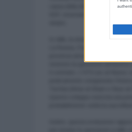
causa della difesa aerea siriana, e
authenti
SDF, mostrano che Tel Aviv è ora i
siriano.
In Idlib, la situazione sembra es
La Russia, l'Iran e la Siria aveva
provincia attraverso i loro "jihadi
risolvere la questione attravers
il contrario. L'HTS (ex al-Nusra /
praticamente conquistato l'intera 
Turchia (Ahrar al-Sham e Nour al-D
Questo sviluppo esercita una pr
probabilmente vedrà la sua influe
Inoltre, questa evoluzione rapp
per iniziare le operazioni a Idlib c