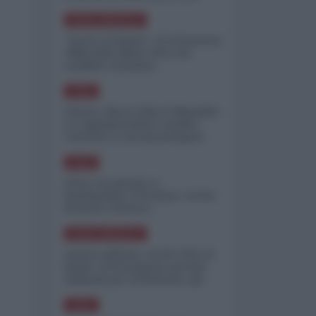
minimizzare le perdite
NORD-AMERICA
"Scorte al limite": il retroscena
CNN sulla difesa USA nel
conflitto iraniano
ASIA
Yemen, blocco Bab el-Mandab:
Le superpetroliere saudite
costrette a circumnavigare
l'Africa
ASIA
l'Iran era pronto a
bombardare l'Ucraina, cos'ha
fermato l'attacco
NORD-AMERICA
Guerra all'Iran, scorte USA al
limite: il Pentagono investe
miliardi per ricostituire gli
arsenali
ASIA