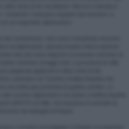
o in altre aree di de-escalation. Mosca e Damasco
“moderati” venissero separati dai terroristi, in
 con un negoziato diplomatico.
e dei combattenti, tutti sono considerati terroristi,
uisce la diplomazia. Questa rimane l'unica opzione
rroristi che non sono disposti a restituire territorio al
anno tenendo ostaggi civili. La provincia di Idlib
so playbook applicato in altre zone di de-
etto contrasto tra Turchia e Arabia Saudita che
esi sia molto più profonda di quanto sembri. Le
e allo scontro diplomatico tra Qatar e Arabia Saudita
ni dell'HTS di Idlib, che ha preso il controllo di
tenute dai delegati di Ankara.
asco vorranno incoraggiare Erdogan a recuperare