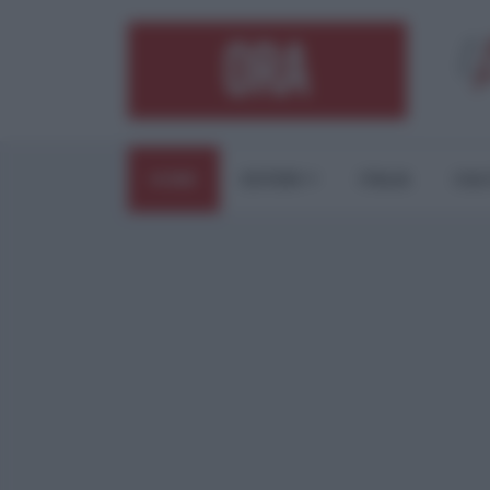
HOME
ESTERI
ITALIA
CUL