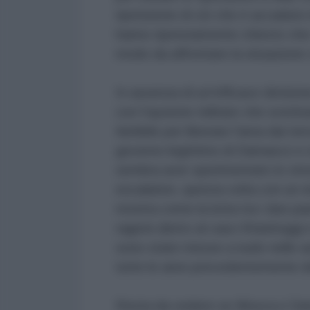
ripetizione di ciò che è accadut
hanno ripetutamente chiesto che i 
modo da affrontare la situazione
In assenza di un'efficace division
con l'opzione militare che sostit
fattibile per liberare l'area dai te
governo legittimo di Damasco e st
sembra aver sperimentato lo stes
escalation, questa volta con un n
mostra come la lotta tra i due pa
ragioni dietro al caso Khashoggi 
sono state messe a nudo nelle azio
tutte le aree precedentemente de
Resta da vedere se Mosca e Dam