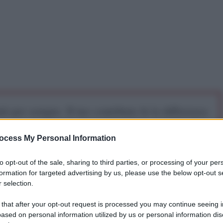
iti per sempre. Il tuo contributo fa la differenza:
mazione. L'ANTIDIPLOMATICO SEI ANCHE TU!
ocess My Personal Information
a 5€
Dona 15€
Scegli importo
to opt-out of the sale, sharing to third parties, or processing of your per
formation for targeted advertising by us, please use the below opt-out s
 selection.
 that after your opt-out request is processed you may continue seeing i
Culture
ased on personal information utilized by us or personal information dis