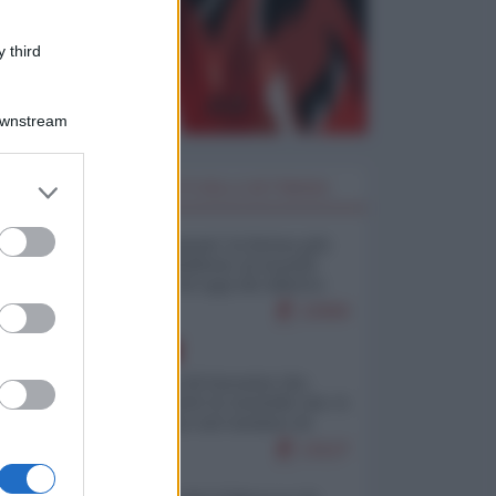
 third
Downstream
er and store
I PIÙ LETTI DELLA SETTIMANA
to grant or
ed purposes
Restare umani: la forma più
alta di ribellione al mondo
distopico di oggi (di Alberto
Bradanini)
22906
EUROPA
La mappa di Eurostat che
smonta tutte le storielle che vi
raccontano sul turismo di
massa
13127