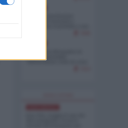
EUROPA
Mosca: le esercitazioni
nucleari di Germania e
Francia sono il preludio a una
guerra contro la Russia
7636
EUROPA
Petro accusa Netanyahu di
essere responsabile
"dell'invasione civile di Ceuta
da parte dei marocchini"
7213
WORLD AFFAIRS
NORD-AMERICA
Iran-USA, scoppia il caso dei
dati manipolati: il nuovo
metodo del Pentagono per