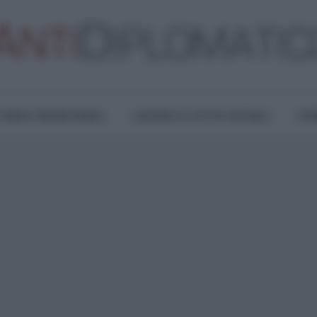
TURA E RESISTENZA
LAVORO E LOTTE SOCIALI
OPI