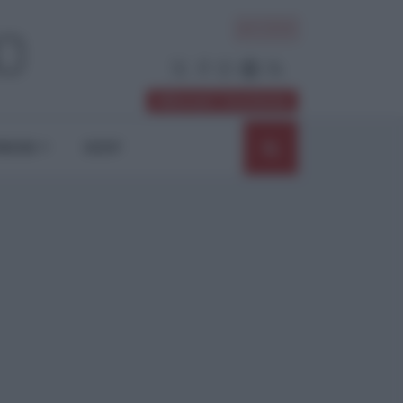
ACCEDI
Abbonati / Sostienici
NIONI
SHOP