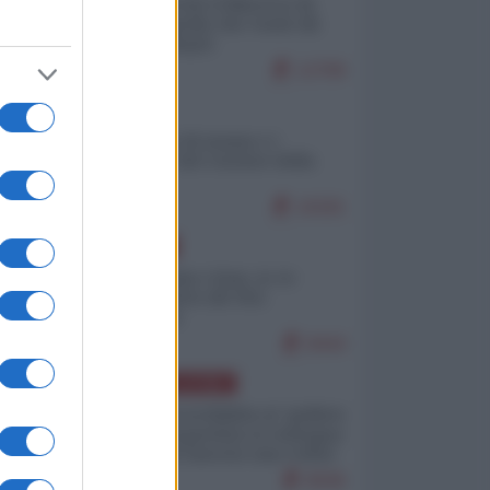
Ceuta: perché il Marocco fa
con noi quello che vuole (di
Alberto Negri)
12799
ITALIA
Il turismo di massa e i
"risvegli" del Corriere della
sera
10181
EUROPA
Cina, Russia e Iran, io ve
l’avevo detto (di Vito
Petrocelli)
8444
AMERICA LATINA
Dalla Convertibilità al "grillete
fiscal": l'Argentina si consegna
ai mercati (ancora una volta)
8046