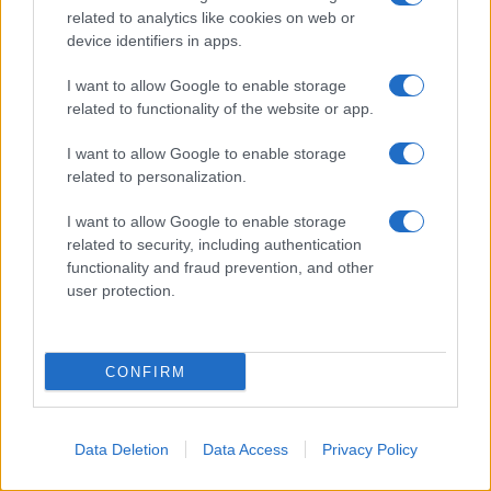
related to analytics like cookies on web or
Dalla Convertibilità al "grillete fiscal":
device identifiers in apps.
l'Argentina si consegna ai mercati (ancora
una volta)
I want to allow Google to enable storage
01 Agosto 2026 19:07
related to functionality of the website or app.
I want to allow Google to enable storage
related to personalization.
#
ECONOMIA
E
DINTORNI
I want to allow Google to enable storage
related to security, including authentication
functionality and fraud prevention, and other
di Giuseppe Masala
user protection.
CONFIRM
Gli Stati Uniti stanno perdendo “la Guerra
Mondiale a pezzi”?
Data Deletion
Data Access
Privacy Policy
25 Giugno 2026 10:00