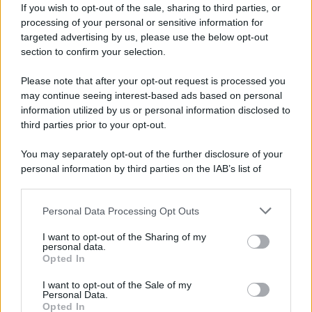
If you wish to opt-out of the sale, sharing to third parties, or
processing of your personal or sensitive information for
targeted advertising by us, please use the below opt-out
section to confirm your selection.
La governance cinese vista dai
Please note that after your opt-out request is processed you
rappresentanti italiani e la visione dello
may continue seeing interest-based ads based on personal
sviluppo comune sino-italiano
information utilized by us or personal information disclosed to
06 Agosto 2026 08:00
third parties prior to your opt-out.
You may separately opt-out of the further disclosure of your
personal information by third parties on the IAB’s list of
downstream participants.
#
SCELTI
DAL
PEOPLE'S
DAILY
Personal Data Processing Opt Outs
This information may also be disclosed by us to third parties
on the IAB’s List of Downstream Participants that may further
I want to opt-out of the Sharing of my
disclose it to other third parties.
personal data.
Opted In
Please note that this website/app uses one or more Google
services and may gather and store information including but
I want to opt-out of the Sale of my
Personal Data.
not limited to your visit or usage behaviour. You may click to
Opted In
grant or deny consent to Google and its third-party tags to