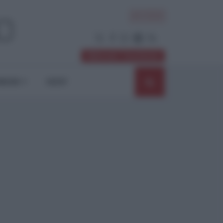
ACCEDI
Abbonati / Sostienici
NIONI
SHOP