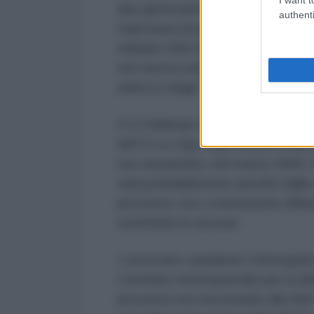
due giorni prima della scadenza d
authenti
mancanza di prove, il 28 giugno vi
militare USA in Bosnia e, da li?, a
non aveva esitato a estradare Mi
sblocco degli “aiuti” finanziari a 
Il 12 febbraio 2002 iniziava il pr
NATO a L’Aja, dopo esser rimasto
suo assassinio, nel marzo 2006. 
sarà probabilmente assolto dalle
processo, era «convinzione diffusa
sostenere le accuse.
L’avvocato canadese Christopher
Comitato internazionale per la dif
processo era necessario alla NAT