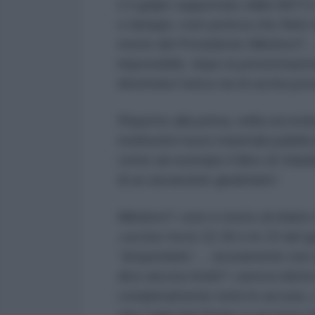
e il golpe supportato dalla NATO»
e dunque «non poteva che finire 
morte del Presidente Miloševi?
impossibile, dopo la presentazio
diventata l’unica via di uscita p
Rispetto alla prima, nella second
moltissimi nuovi materiali pubblica
come ad esempio il libro di Vuka
di un assassinio giudiziario”.
Miloševi? «non è morto di infart
«ucciso tra le 22.30 e le 23 del g
“droperidolo”… sicuramente non a
dice ancora Andri? «aveva ridotto 
completamente tutte le accuse, e