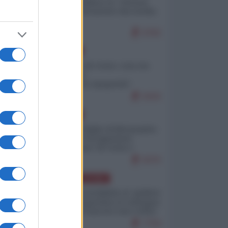
Quali sarebbero le “vittorie
ucraine” decantate dai media
italici?
9783
EUROPA
Invasione di Ceuta: cosa sta
accadendo
nell'enclave spagnola?
9193
EUROPA
Quando il figlio di Netanyahu
incitava "l'occupazione
musulmana" di Ceuta e
Melilla
8370
AMERICA LATINA
Dalla Convertibilità al "grillete
fiscal": l'Argentina si consegna
ai mercati (ancora una volta)
7704