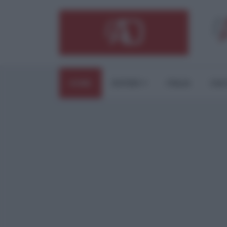
HOME
ESTERI
ITALIA
CUL