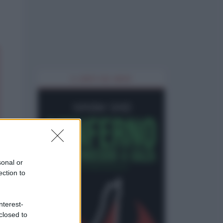
IL LIBRO DEL MESE
sonal or
ection to
nterest-
closed to