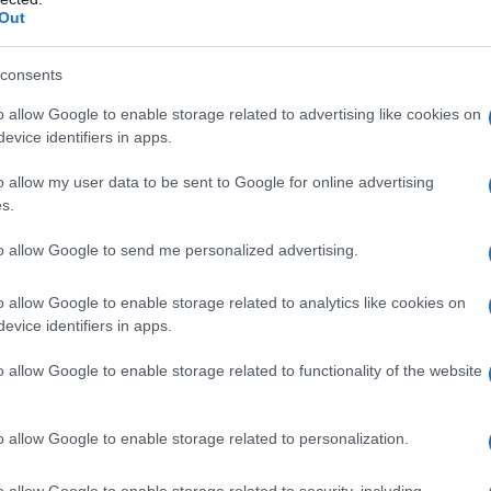
Out
retario del CNJ, Andrea Martocchia, si dà conto, tra
legali, relative ai tre mesi di aggressione NATO alla
consents
a livello di istituzioni internazionali, che nei singoli
e numerose denunce (e, soprattutto, con l’assoluta
o allow Google to enable storage related to advertising like cookies on
evice identifiers in apps.
liana), presentate da varie organizzazioni contro
Alema, complice attivo di quell’aggressione.
o allow my user data to be sent to Google for online advertising
s.
menti NATO, protrattisi da marzo a giugno 1999,
to allow Google to send me personalized advertising.
zionale per l’ex Jugoslavia (ICTY) accusava Milos?
iù tardi, l’ex Presidente dirà: «Il significato della
o allow Google to enable storage related to analytics like cookies on
formare la Jugoslavia, vittima dell’aggressione, e me
evice identifiers in apps.
la tragedia che la NATO ha organizzato sul territorio
o allow Google to enable storage related to functionality of the website
coprire i loro crimini. Ecco perché stanno cercando
o allow Google to enable storage related to personalization.
ne arrestato a Belgrado con un’accusa pretestuosa e,
o allow Google to enable storage related to security, including