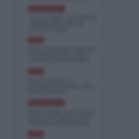
minimizzare le perdite
NORD-AMERICA
"Scorte al limite": il retroscena
CNN sulla difesa USA nel
conflitto iraniano
ASIA
Yemen, blocco Bab el-Mandab:
Le superpetroliere saudite
costrette a circumnavigare
l'Africa
ASIA
l'Iran era pronto a
bombardare l'Ucraina, cos'ha
fermato l'attacco
NORD-AMERICA
Guerra all'Iran, scorte USA al
limite: il Pentagono investe
miliardi per ricostituire gli
arsenali
ASIA