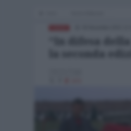
Home
Mondo Multipolare
09 Novembre 2021 12:
EUROPA
“In difesa dell
la seconda edi
Fabrizio Poggi
1876