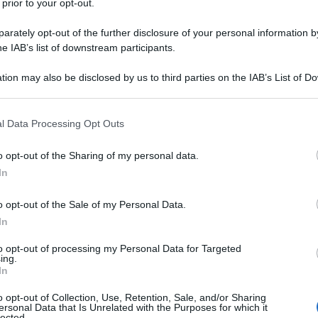
 prior to your opt-out.
ernational Committee to Defend Slobodan Miloševi?).
rately opt-out of the further disclosure of your personal information by
ibro, «ulteriori gravi fatti sono accaduti, a partire dalla
he IAB’s list of downstream participants.
loševi? nella galera de L’Aja», dopo l’uscita di quella
tion may also be disclosed by us to third parties on the IAB’s List of 
 that may further disclose it to other third parties.
bblicazione viene dunque presentata una gran mole
 that this website/app uses one or more Google services and may gath
l Data Processing Opt Outs
including but not limited to your visit or usage behaviour. You may click 
a richiesta di Milos?evic? per cure appropriate; si
 to Google and its third-party tags to use your data for below specifi
of. Aldo Bernardini, ordinario di Diritto internazionale
o opt-out of the Sharing of my personal data.
ogle consent section.
In
campagna per Miloševi?, scomparso nel 2020; a
liografia ragionate.
o opt-out of the Sale of my Personal Data.
In
fatto che è praticamente l’unico testo che, nel
to opt-out of processing my Personal Data for Targeted
 mai stato dedicato a documentare la figura Slobodan
ing.
In
 al complesso del dramma jugoslavo.
o opt-out of Collection, Use, Retention, Sale, and/or Sharing
ersonal Data that Is Unrelated with the Purposes for which it
ore italiano, in quanto, nell’ultima delle nove sezioni
lected.