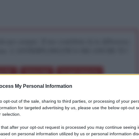
iti per sempre. Il tuo contributo fa la differenza:
mazione. L'ANTIDIPLOMATICO SEI ANCHE TU!
a 5€
Dona 15€
Scegli importo
ocess My Personal Information
to opt-out of the sale, sharing to third parties, or processing of your per
formation for targeted advertising by us, please use the below opt-out s
e per la Jugoslavia (CNJ), è uscita la 2° edizione
 selection.
lavia – La tragica vicenda di Slobodan Miloševi? da
 that after your opt-out request is processed you may continue seeing i
er la distruzione del suo paese”, notevolmente più
ased on personal information utilized by us or personal information dis
ssa edita da Zambon quindici anni fa e curata dalla