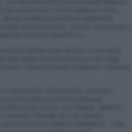
, che nell’ottobre 2000 aveva destituito Miloševi?,
in uno dei due modi: o con la condanna o con la
… Ma una condanna era diventata chiaramente
ne degli elementi di prova», così che «la sua morte è
ossibile per le potenze della NATO».
a edizione del libro curato dal CNJ, ci sono anche
ti nelle cinque edizioni tedesche e in altri saggi,
šin Andri?, medico personale di Miloševi?, “Anatomia
o l’11 marzo 2006» afferma Andri?, ma è stato
iorno prima nella sua cella E04 utilizzando
vrebbe potuto lasciare vivo l’Olanda». Miloševi?,
in frantumi il Tribunale de L’Aia; demolito
 questo fu il motivo della sua liquidazione… Dopo