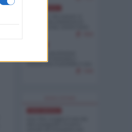
NORD-AMERICA
Il "mistero" dei numeri: il
governo Usa minimizza le
vittime in Iran, mentre fonti
interne...
7659
EUROPA
Mosca: le esercitazioni
nucleari di Germania e
Francia sono il preludio a una
guerra contro la Russia
7308
WORLD AFFAIRS
NORD-AMERICA
Iran-USA, scoppia il caso dei
dati manipolati: il nuovo
metodo del Pentagono per