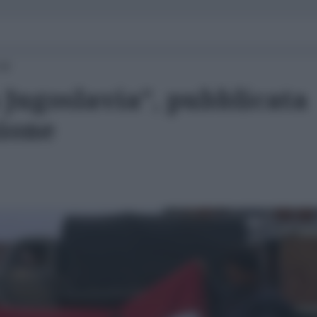
44
a Jugoslavia”, pubblicata
zione