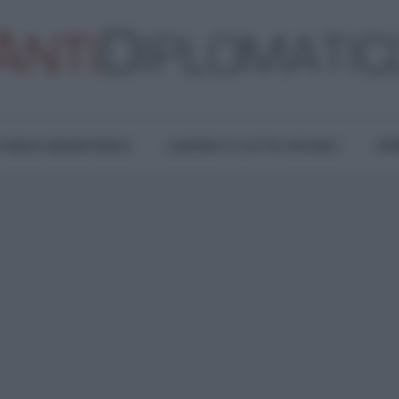
TURA E RESISTENZA
LAVORO E LOTTE SOCIALI
OPI