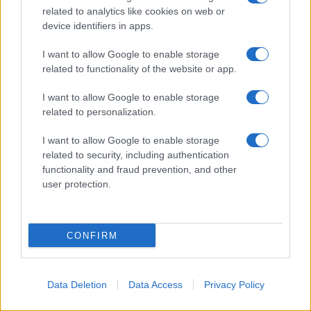
related to analytics like cookies on web or
device identifiers in apps.
I want to allow Google to enable storage
related to functionality of the website or app.
I want to allow Google to enable storage
related to personalization.
I want to allow Google to enable storage
related to security, including authentication
functionality and fraud prevention, and other
user protection.
CONFIRM
Data Deletion
Data Access
Privacy Policy