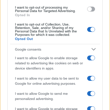
use your data for below specified purposes in below Google
I want to opt-out of processing my
consent section.
Personal Data for Targeted Advertising.
Opted In
Afghanistan sulla via dell'abisso: 20 anni di
cleptocrazia Usa - (SECONDA PARTE)
I want to opt-out of Collection, Use,
Retention, Sale, and/or Sharing of my
Personal Data that Is Unrelated with the
Purposes for which it was collected.
Opted Out
19 Gennaio 2023 10:00
Google consents
I want to allow Google to enable storage
related to advertising like cookies on web or
device identifiers in apps.
I want to allow my user data to be sent to
Google for online advertising purposes.
I want to allow Google to send me
personalized advertising.
I want to allow Google to enable storage