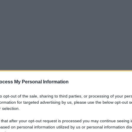
ocess My Personal Information
iti per sempre. Il tuo contributo fa la differenza:
mazione. L'ANTIDIPLOMATICO SEI ANCHE TU!
to opt-out of the sale, sharing to third parties, or processing of your per
formation for targeted advertising by us, please use the below opt-out s
 selection.
a 5€
Dona 15€
Scegli importo
 that after your opt-out request is processed you may continue seeing i
ased on personal information utilized by us or personal information dis