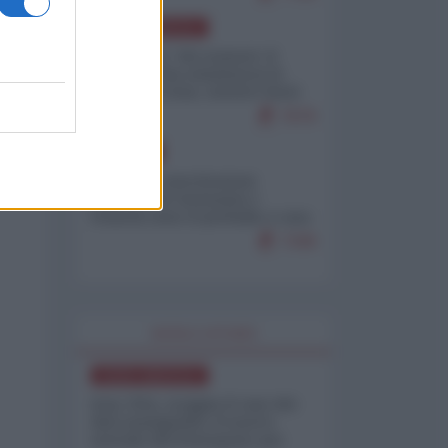
NORD-AMERICA
Il "mistero" dei numeri: il
governo Usa minimizza le
vittime in Iran, mentre fonti
interne...
7679
EUROPA
Mosca: le esercitazioni
nucleari di Germania e
Francia sono il preludio a una
guerra contro la Russia
7349
WORLD AFFAIRS
NORD-AMERICA
Iran-USA, scoppia il caso dei
dati manipolati: il nuovo
metodo del Pentagono per