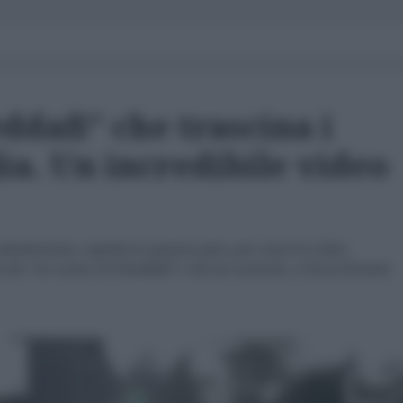
dafi” che trascina i
lia. Un incredibile video
bsahariana, capitati (a quanto pare, per caso) in Libia,
 da “un uomo di Gheddafi” e da lui costretti, a forza di botte,