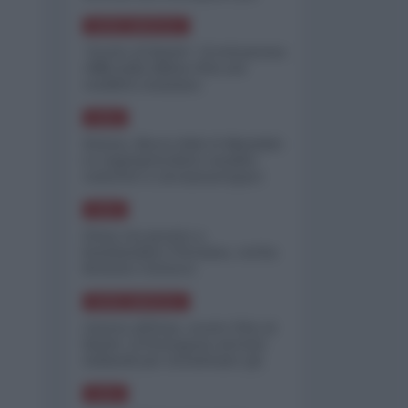
minimizzare le perdite
NORD-AMERICA
"Scorte al limite": il retroscena
CNN sulla difesa USA nel
conflitto iraniano
ASIA
Yemen, blocco Bab el-Mandab:
Le superpetroliere saudite
costrette a circumnavigare
l'Africa
ASIA
l'Iran era pronto a
bombardare l'Ucraina, cos'ha
fermato l'attacco
NORD-AMERICA
Guerra all'Iran, scorte USA al
limite: il Pentagono investe
miliardi per ricostituire gli
arsenali
ASIA