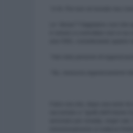
“
U-N. Poi non mi ricordo ma c'er
Le “divise”? Sappiamo così che qu
è venuto a controllare non si sa
una ONG, considerando quanto ripo
“
Hai visto persone di organizzazi
“
No, nessuna organizzazione int
Fatto sta che, dopo una serie di 
raccontato a “quelli dell'Unione 
arrestato per strada), stupri vari,
misteriosamente si realizza l'imb