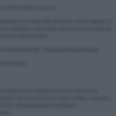
a un fiore bianco accanto.
”
alcuno ha creduto alla storia dei vestiti bagnati ed
 cosa. Qualcuno, comunque, che non faceva parte di
rtato nell'intervista:
oni internazionali
?” (domanda del giornalista)
ernazionale.
”
uccisioni (tra cui quella di un uomo che aveva
Europea” di non essere mai stato in mare, ma bensì
 l'arrivo dell'ambasciatore sudanese...
arco: