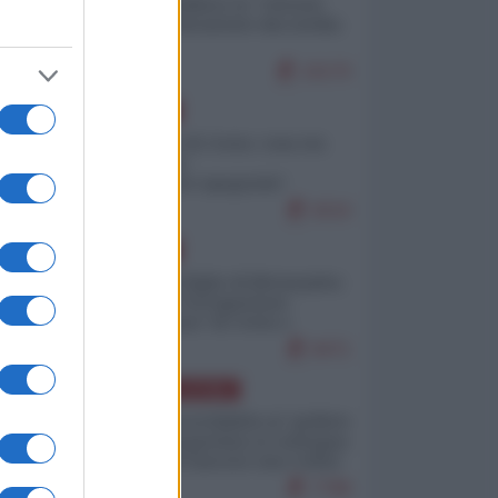
Quali sarebbero le “vittorie
ucraine” decantate dai media
italici?
10170
EUROPA
Invasione di Ceuta: cosa sta
accadendo
nell'enclave spagnola?
9210
EUROPA
Quando il figlio di Netanyahu
incitava "l'occupazione
musulmana" di Ceuta e
Melilla
8471
AMERICA LATINA
Dalla Convertibilità al "grillete
fiscal": l'Argentina si consegna
ai mercati (ancora una volta)
7788