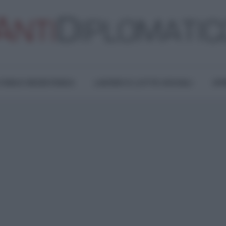
TURA E RESISTENZA
LAVORO E LOTTE SOCIALI
OPI