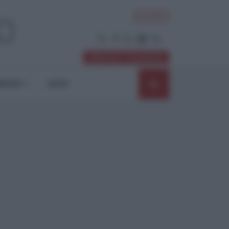
ACCEDI
Abbonati / Sostienici
NIONI
SHOP