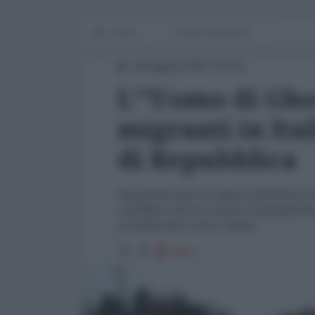
Home
I media alla guerra
30 Agosto 2017 22:52
L’”Uomo di Ghed
migranti in Ita
di Repubblica
Ma perché mai tre ragazzi dell’Africa su
avrebbero dovuto essere lì imprigionati
ad imbarcarsi verso l’Italia?
7912