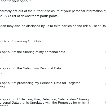
 prior to your opt-out.
rately opt-out of the further disclosure of your personal information by
arossa
he IAB’s list of downstream participants.
tion may also be disclosed by us to third parties on the IAB’s List of 
 that may further disclose it to other third parties.
ica subsahariana, capitati per caso in Libia,
 that this website/app uses one or more Google services and may gath
ionati da “un uomo di Gheddafi” e da lui costretti, a
l Data Processing Opt Outs
including but not limited to your visit or usage behaviour. You may click 
o l'Italia? Se lo domandano in molti davanti ad un
 to Google and its third-party tags to use your data for below specifi
o opt-out of the Sharing of my personal data.
ogle consent section.
o virale, che pretende di dimostrare come, dietro
In
liaia di persone che scappano da un continente
re dell'Imperialismo, ci sia null'altro che le
o opt-out of the Sale of my Personal Data.
In
ti di morte” (ovviamente, da distruggere con una
ndide ONG che nulla avrebbero da spartire con i
to opt-out of processing my Personal Data for Targeted
ing.
In
o opt-out of Collection, Use, Retention, Sale, and/or Sharing
 del video di Repubblica
ersonal Data that Is Unrelated with the Purposes for which it
lected.