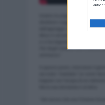
authenti
Intanto le prigioni “
non ufficiali 
direbbero suggerire l'innocenza d
dall'appoggio del governo italian
libico è venuto e ha spaccato la p
e ci ha bagnato. Ci ha filmati tut
Per fargli credere che ci aveva s
ammazzo.
”
A questo punto, interviene il gio
sia stato “mandato” (e come faceva
bagnati con l'acqua di un rubinet
Ma la sua domanda è un'altra:
“
Sei sicuro che era l'Unione Euro