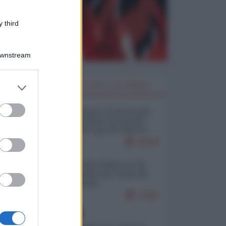
 third
Downstream
er and store
I PIÙ LETTI DELLA SETTIMANA
to grant or
ed purposes
Restare umani: la forma più
alta di ribellione al mondo
distopico di oggi (di Alberto
Bradanini)
20539
Ceuta: perché il Marocco fa
con noi quello che vuole (di
Alberto Negri)
12461
EUROPA