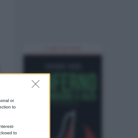
IL LIBRO DEL MESE
sonal or
ection to
nterest-
closed to