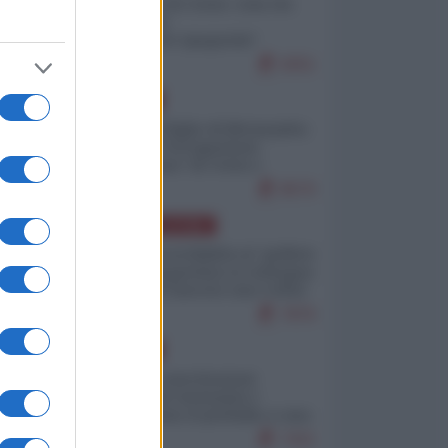
Invasione di Ceuta: cosa sta
accadendo
nell'enclave spagnola?
9251
EUROPA
Quando il figlio di Netanyahu
incitava "l'occupazione
musulmana" di Ceuta e
Melilla
8570
AMERICA LATINA
Dalla Convertibilità al "grillete
fiscal": l'Argentina si consegna
ai mercati (ancora una volta)
7876
EUROPA
Mosca: le esercitazioni
nucleari di Germania e
Francia sono il preludio a una
guerra contro la Russia
7421