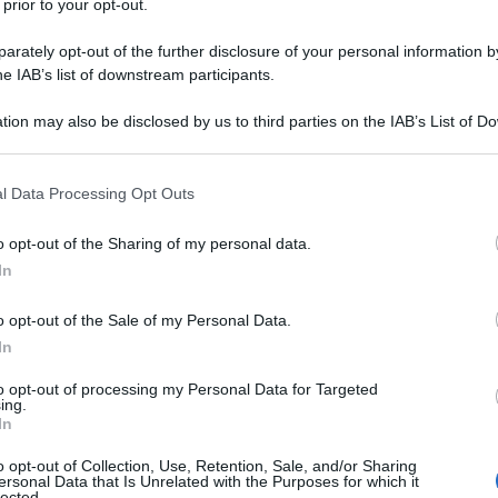
 prior to your opt-out.
rately opt-out of the further disclosure of your personal information by
he IAB’s list of downstream participants.
ne della trasmissione “Agorà” di Rai 3 andata
fondo una gigantografia che ritrae Grillo, in primo
tion may also be disclosed by us to third parties on the IAB’s List of 
 that may further disclose it to other third parties.
tanti delle forze politiche sotto la scritta “Marcio su
 that this website/app uses one or more Google services and may gath
l Data Processing Opt Outs
including but not limited to your visit or usage behaviour. You may click 
 to Google and its third-party tags to use your data for below specifi
e deplorevole che accosta il M5S a tutto il resto
o opt-out of the Sharing of my personal data.
ogle consent section.
In
nvece implicata, evidentemente, nella nuova serie di
o opt-out of the Sale of my Personal Data.
In
fascio
, espressione più che mai azzeccata visto che
to opt-out of processing my Personal Data for Targeted
involge pezzi importanti di matrice nera ed
ing.
In
 andiamo a osservare bene, tira in ballo tutti, da
tretti come al solito nell’abbraccio perverso e
o opt-out of Collection, Use, Retention, Sale, and/or Sharing
ersonal Data that Is Unrelated with the Purposes for which it
lected.