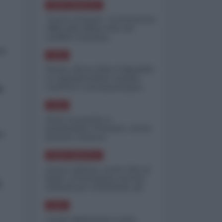
NORD-AMERICA
"Scorte al limite": il retroscena
CNN sulla difesa USA nel
conflitto iraniano
to
ASIA
Yemen, blocco Bab el-Mandab:
Le superpetroliere saudite
.
costrette a circumnavigare
l'Africa
ASIA
l'Iran era pronto a
bombardare l'Ucraina, cos'ha
to
fermato l'attacco
NORD-AMERICA
Guerra all'Iran, scorte USA al
limite: il Pentagono investe
.
miliardi per ricostituire gli
arsenali
ASIA
Canale diplomatico resta