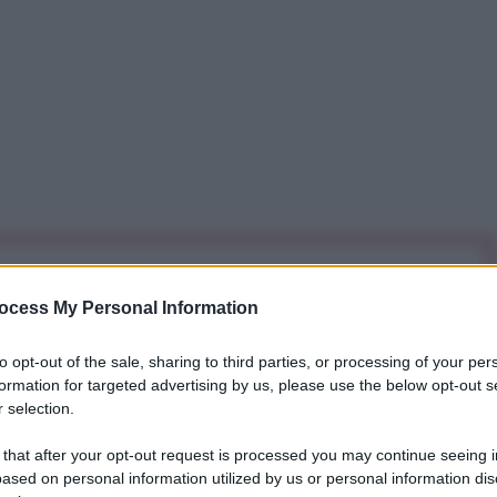
iti per sempre. Il tuo contributo fa la differenza:
mazione. L'ANTIDIPLOMATICO SEI ANCHE TU!
ocess My Personal Information
to opt-out of the sale, sharing to third parties, or processing of your per
formation for targeted advertising by us, please use the below opt-out s
a 5€
Dona 15€
Scegli importo
 selection.
 that after your opt-out request is processed you may continue seeing i
ased on personal information utilized by us or personal information dis