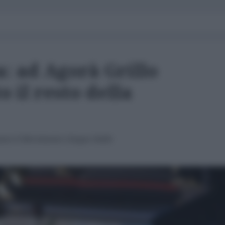
: ad Agorà Grillo
o il resto della
raneo il Movimento Cinque Stelle