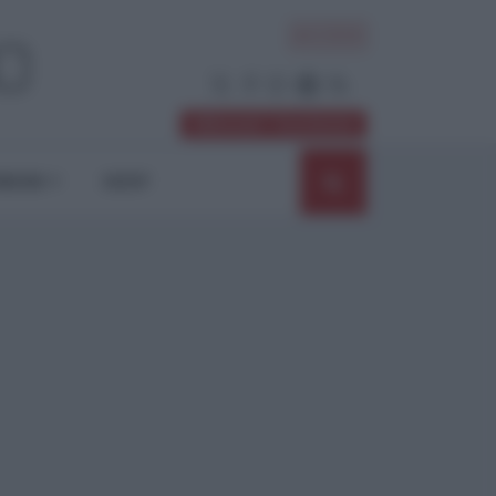
ACCEDI
Abbonati / Sostienici
NIONI
SHOP