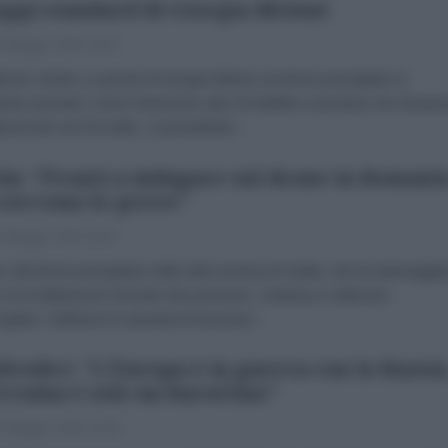
oppi standard di Giorgia Meloni
 Maggio 2026 19:23
brizio Verde Le parole di Giorgia Meloni sul drone precipitato in
ia suonano come l’ennesimo atto di fedeltà a una linea che di paca
ionevole non ha nulla. La presidente...
in: "Pronti a indagare sul drone in Romania
servono le prove"
 Maggio 2026 18:07
so del drone precipitato nella città rumena di Galati, che ha danneggia
tto di un'abitazione ferendo due persone, continua a sollevare
rogativi. Sebbene le autorità di Bucarest...
vedev: "L'Europa è in guerra con la Russia
craina è solo un burattino"
 Maggio 2026 16:49