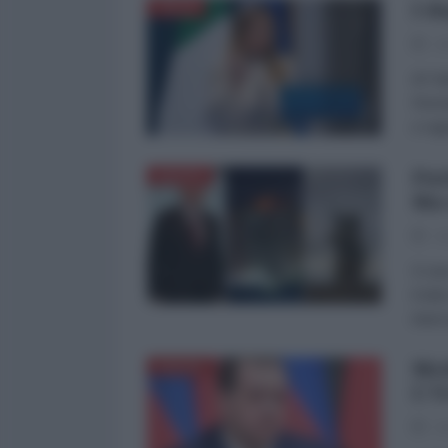
I d
ITALIA
29
di Fa
Roman
e rag
Put
RUSSIA
Ma 
29
Il ca
il te
inter
Med
RUSSIA
L'U
29