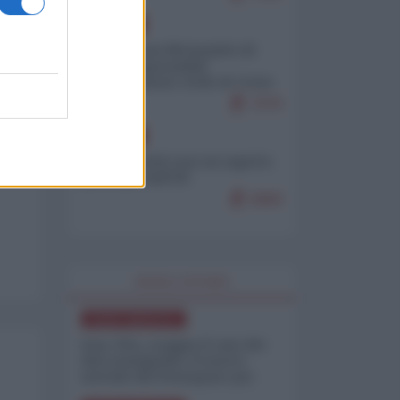
EUROPA
Petro accusa Netanyahu di
essere responsabile
"dell'invasione civile di Ceuta
da parte dei marocchini"
7079
EUROPA
Ceuta, perché non mi aspetto
più nulla dall'UE
6868
WORLD AFFAIRS
NORD-AMERICA
Iran-USA, scoppia il caso dei
dati manipolati: il nuovo
metodo del Pentagono per
minimizzare le perdite