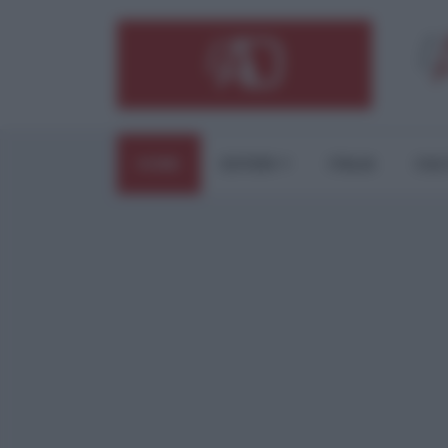
HOME
ESTERI
ITALIA
CUL