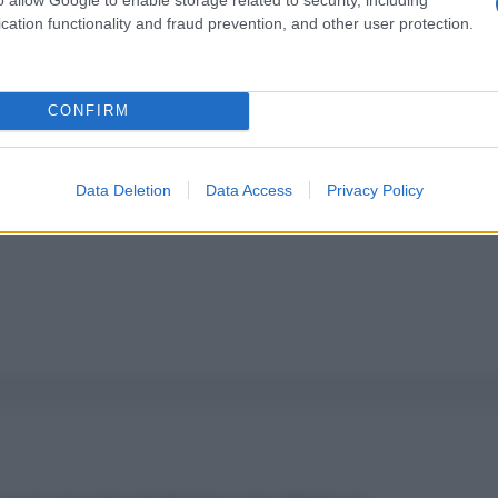
pure effettua una donazione
cation functionality and fraud prevention, and other user protection.
a 5€
Dona 15€
Scegli importo
CONFIRM
Data Deletion
Data Access
Privacy Policy