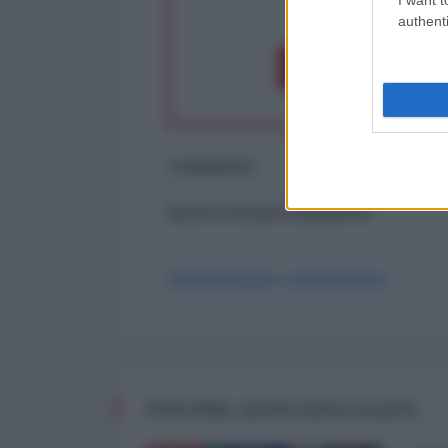
op
authenti
Dona 1€
Don
Commenti
ancora nessun commento
Abbonati per commentare
Potrebbe anche interessarti