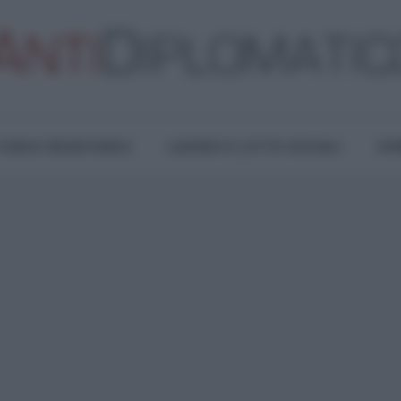
TURA E RESISTENZA
LAVORO E LOTTE SOCIALI
OPI