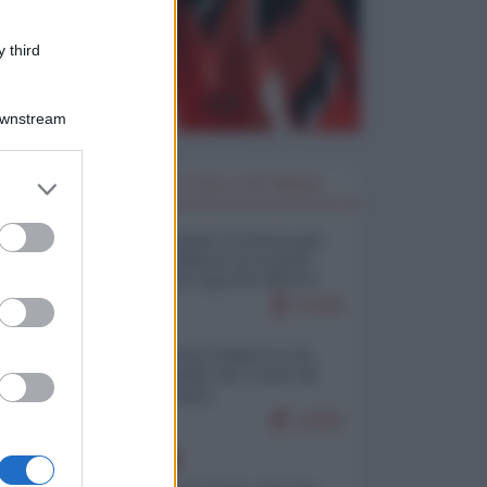
 third
Downstream
er and store
I PIÙ LETTI DELLA SETTIMANA
to grant or
ed purposes
Restare umani: la forma più
alta di ribellione al mondo
distopico di oggi (di Alberto
Bradanini)
21390
Ceuta: perché il Marocco fa
con noi quello che vuole (di
Alberto Negri)
12565
EUROPA