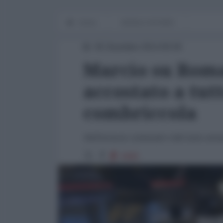
Home
WORLD AFFAIRS
05 Dicembre 2014 00:00
Marcio su Roma
accostato a tutt
combriccola
Nell'inciucio criminale è del tutto est
4408