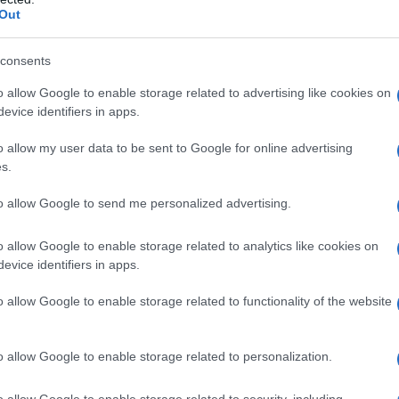
Out
e è escluso chiaramente il Movimento Cinque
consents
llida pagina della disinformazione italiana.
o allow Google to enable storage related to advertising like cookies on
evice identifiers in apps.
ATTENZIONE!
o allow my user data to be sent to Google for online advertising
s.
r reagire alla dittatura degli algoritmi.
to allow Google to send me personalized advertising.
iDiplomatico lede un tuo diritto fondamentale.
a vera informazione pluralista.
o allow Google to enable storage related to analytics like cookies on
a alla nostra Lunga Marcia.
evice identifiers in apps.
o allow Google to enable storage related to functionality of the website
Abbonati!
o allow Google to enable storage related to personalization.
o allow Google to enable storage related to security, including