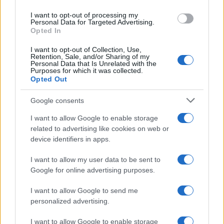
use your data for below specified purposes in below Google
I want to opt-out of processing my
consent section.
Personal Data for Targeted Advertising.
Opted In
I want to opt-out of Collection, Use,
Retention, Sale, and/or Sharing of my
Personal Data that Is Unrelated with the
Purposes for which it was collected.
Opted Out
Google consents
I want to allow Google to enable storage
related to advertising like cookies on web or
device identifiers in apps.
I want to allow my user data to be sent to
Google for online advertising purposes.
I want to allow Google to send me
personalized advertising.
I want to allow Google to enable storage