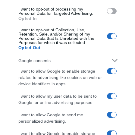
25 Giugno 2026 10:00
use your data for below specified purposes in below Google
I want to opt-out of processing my
consent section.
Personal Data for Targeted Advertising.
Opted In
#
EXODUS
I want to opt-out of Collection, Use,
Retention, Sale, and/or Sharing of my
Personal Data that Is Unrelated with the
Purposes for which it was collected.
di Michelangelo Severgnini
Opted Out
Google consents
I want to allow Google to enable storage
related to advertising like cookies on web or
La Trilogia del Rimosso di Michelangelo
device identifiers in apps.
Severgnini, prodotta da l'AntiDiplomatico,
interamente in chiaro
I want to allow my user data to be sent to
24 Luglio 2026 15:49
Google for online advertising purposes.
I want to allow Google to send me
personalized advertising.
#
GENERAZIONE
ANTIDIPLOMATICA
I want to allow Google to enable storage