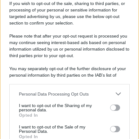
If you wish to opt-out of the sale, sharing to third parties, or
processing of your personal or sensitive information for
Dalla Convertibilità al "grillete fiscal":
targeted advertising by us, please use the below opt-out
l'Argentina si consegna ai mercati (ancora
section to confirm your selection.
una volta)
Please note that after your opt-out request is processed you
01 Agosto 2026 19:07
may continue seeing interest-based ads based on personal
information utilized by us or personal information disclosed to
third parties prior to your opt-out.
#
ECONOMIA
E
DINTORNI
You may separately opt-out of the further disclosure of your
personal information by third parties on the IAB’s list of
downstream participants.
di Giuseppe Masala
Personal Data Processing Opt Outs
This information may also be disclosed by us to third parties
on the IAB’s List of Downstream Participants that may further
I want to opt-out of the Sharing of my
disclose it to other third parties.
personal data.
Opted In
Please note that this website/app uses one or more Google
Gli Stati Uniti stanno perdendo “la Guerra
services and may gather and store information including but
I want to opt-out of the Sale of my
Mondiale a pezzi”?
Personal Data.
not limited to your visit or usage behaviour. You may click to
Opted In
grant or deny consent to Google and its third-party tags to