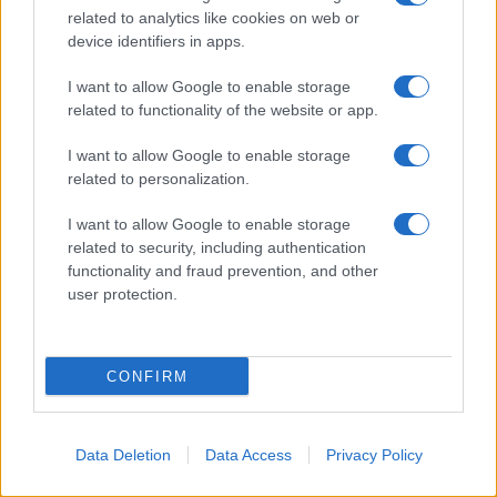
"Mentre noi giochiamo con i chatbot, la
related to analytics like cookies on web or
Cina si è presa il futuro dell'IA" (VIDEO)
device identifiers in apps.
24 Giugno 2026 08:00
I want to allow Google to enable storage
related to functionality of the website or app.
I want to allow Google to enable storage
#
RETHINK.POWER
related to personalization.
I want to allow Google to enable storage
di Alessandro Bartoloni
related to security, including authentication
functionality and fraud prevention, and other
user protection.
Come finirebbe una guerra tra UE e
Russia? Tre scenari per il 2030 (e le
CONFIRM
alternative alla linea dura)
20 Luglio 2026 10:00
Data Deletion
Data Access
Privacy Policy