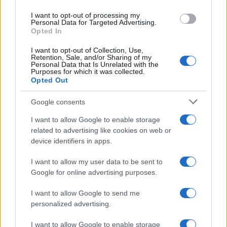
use your data for below specified purposes in below Google
I want to opt-out of processing my
consent section.
Personal Data for Targeted Advertising.
Opted In
"Mentre noi giochiamo con i chatbot, la
Cina si è presa il futuro dell'IA" (VIDEO)
I want to opt-out of Collection, Use,
Retention, Sale, and/or Sharing of my
24 Giugno 2026 08:00
Personal Data that Is Unrelated with the
Purposes for which it was collected.
Opted Out
Google consents
#
RETHINK.POWER
I want to allow Google to enable storage
related to advertising like cookies on web or
di Alessandro Bartoloni
device identifiers in apps.
I want to allow my user data to be sent to
Google for online advertising purposes.
Come finirebbe una guerra tra UE e
I want to allow Google to send me
Russia? Tre scenari per il 2030 (e le
personalized advertising.
alternative alla linea dura)
I want to allow Google to enable storage