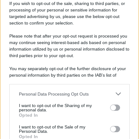
If you wish to opt-out of the sale, sharing to third parties, or
processing of your personal or sensitive information for
La Trilogia del Rimosso di Michelangelo
Severgnini, prodotta da l'AntiDiplomatico,
targeted advertising by us, please use the below opt-out
interamente in chiaro
section to confirm your selection.
24 Luglio 2026 15:49
Please note that after your opt-out request is processed you
may continue seeing interest-based ads based on personal
information utilized by us or personal information disclosed to
third parties prior to your opt-out.
#
GENERAZIONE
ANTIDIPLOMATICA
You may separately opt-out of the further disclosure of your
personal information by third parties on the IAB’s list of
downstream participants.
Personal Data Processing Opt Outs
This information may also be disclosed by us to third parties
on the IAB’s List of Downstream Participants that may further
I want to opt-out of the Sharing of my
disclose it to other third parties.
personal data.
Opted In
Please note that this website/app uses one or more Google
Berlino salva la privacy delle chat online –
services and may gather and store information including but
ma il rischio censura resta all’orizzonte
I want to opt-out of the Sale of my
Personal Data.
not limited to your visit or usage behaviour. You may click to
17 Ottobre 2025 13:00
Opted In
grant or deny consent to Google and its third-party tags to