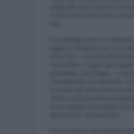
indigeribili: anche perché sono st
il covid che lo aveva fatto correr
rime.
A un analogo show si è dedicato 
fuggito in Spagna e poi corso al
aereo che – secondo un’inchiesta 
narcotraffico. Legami già risaput
paramilitari, Ivan Duque – e i pre
colombiani de Los Rastrojos, che
invasione del Venezuela mascherat
riferito Lopez facendosi fotograf
dove il popolo venezuelano aveva 
riproveremo”, ha assicurato.
Per l’occasione, il presidente co