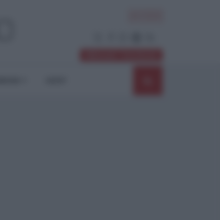
ACCEDI
Abbonati / Sostienici
NIONI
SHOP