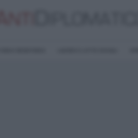
TURA E RESISTENZA
LAVORO E LOTTE SOCIALI
OPI