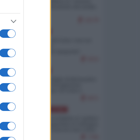
Quali sarebbero le “vittorie
ucraine” decantate dai media
italici?
10178
EUROPA
Invasione di Ceuta: cosa sta
accadendo
nell'enclave spagnola?
9210
EUROPA
Quando il figlio di Netanyahu
incitava "l'occupazione
musulmana" di Ceuta e
Melilla
8471
AMERICA LATINA
Dalla Convertibilità al "grillete
fiscal": l'Argentina si consegna
ai mercati (ancora una volta)
7790