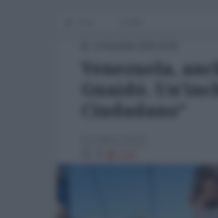
Home
L'Analisi
14 Dicembre 2020 20:06
Venezuela, anch
Guaidó. Un’inch
Ciudadano”
Geraldina Colotti
1278