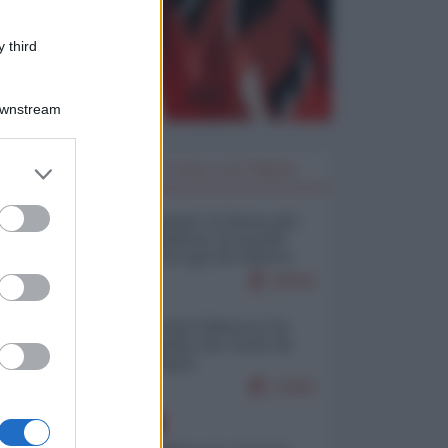
 third
Downstream
er and store
I PIÙ LETTI DELLA SETTIMANA
to grant or
ed purposes
Restare umani: la forma più
alta di ribellione al mondo
distopico di oggi (di Alberto
Bradanini)
20563
Ceuta: perché il Marocco fa
con noi quello che vuole (di
Alberto Negri)
12463
EUROPA