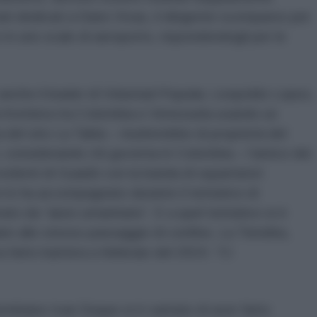
ati dedicati a Dario Vivas, il dirigente scomparso per
e in uno scalo di aeroporto, rispondendogli per le
anche il leader di Voluntad Popular, Leopoldo Lopez,
la frontiera tra Colombia e Venezuela usando un
del sito La Tabla – risulterebbe di proprietà del
i, considerando chi governa in Colombia – l’amico dei
cedenti di Guaidó con la banda di squartatori
 lo ha accompagnato durante il tentativo di
o da “aiuto umanitario”. E a quel tentativo si è
are allo stesso passaggio di confine, La Tiendita,
fatto barriera a febbraio del 2019. “Ci
lombiano Ivan Duque si è vantato di aver fatto