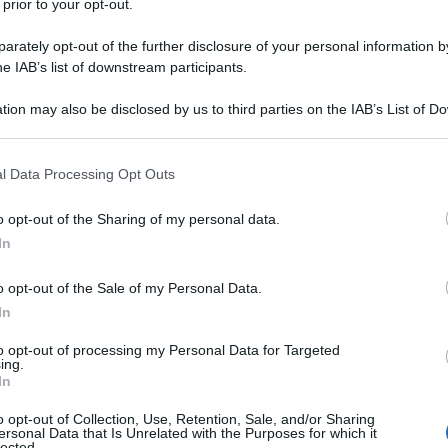
 prior to your opt-out.
 di Juan Guaidó e compari. Solo che a raccontare le
 “presidente a interim” del Venezuela e dei golpisti
rately opt-out of the further disclosure of your personal information by
he IAB’s list of downstream participants.
 asservita ai poteri forti, altrettanto ridicola, ma
ati di proclami inneggianti alla farsa della
tion may also be disclosed by us to third parties on the IAB’s List of 
zata su internet dal fantoccio di Washington e
 that may further disclose it to other third parties.
 that this website/app uses one or more Google services and may gath
l Data Processing Opt Outs
including but not limited to your visit or usage behaviour. You may click 
 to Google and its third-party tags to use your data for below specifi
 i media egemonici – sarebbe un vero e proprio
o opt-out of the Sharing of my personal data.
ogle consent section.
 della dittatura”. Logica vorrebbe che ci si
In
a destra non abbia tradotto nelle urne, come aveva
o opt-out of the Sale of my Personal Data.
5, questa “schiacciante maggioranza” che sostiene di
In
 Venezuela.
to opt-out of processing my Personal Data for Targeted
ing.
sse in base a quale miracolosa matematica sia
In
e buona parte dell’opposizione moderata ha
o opt-out of Collection, Use, Retention, Sale, and/or Sharing
ve (quelle vere) e che anche vari ex alleati di Guaidó
ersonal Data that Is Unrelated with the Purposes for which it
lected.