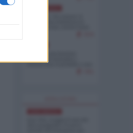
NORD-AMERICA
Il "mistero" dei numeri: il
governo Usa minimizza le
vittime in Iran, mentre fonti
interne...
7679
EUROPA
Mosca: le esercitazioni
nucleari di Germania e
Francia sono il preludio a una
guerra contro la Russia
7351
WORLD AFFAIRS
NORD-AMERICA
Iran-USA, scoppia il caso dei
dati manipolati: il nuovo
metodo del Pentagono per