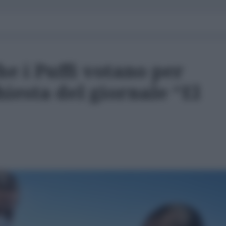
e i Puffi votano per
iesta del giornale “El