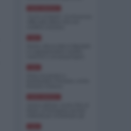
minimizzare le perdite
NORD-AMERICA
"Scorte al limite": il retroscena
CNN sulla difesa USA nel
conflitto iraniano
ASIA
Yemen, blocco Bab el-Mandab:
Le superpetroliere saudite
costrette a circumnavigare
l'Africa
ASIA
l'Iran era pronto a
bombardare l'Ucraina, cos'ha
fermato l'attacco
NORD-AMERICA
Guerra all'Iran, scorte USA al
limite: il Pentagono investe
miliardi per ricostituire gli
arsenali
ASIA