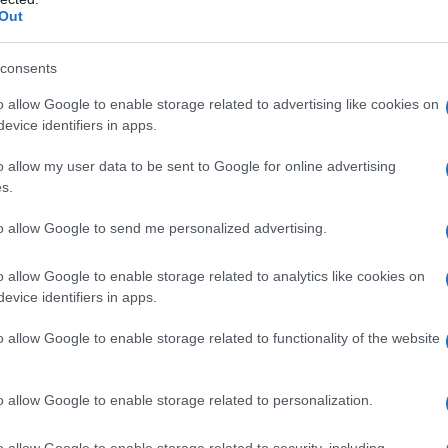
età, criticando l’insipienza del ritornello riproposto
Out
to: “fine dell’usurpazione, governo di transizione”.
consents
e: quale autorità preposta, abbia ratificato la
o allow Google to enable storage related to advertising like cookies on
(con quale sfacciataggine imperialista) si riconosca
evice identifiers in apps.
itto di “disconoscere” il processo elettorale di un
o allow my user data to be sent to Google for online advertising
’è il Venezuela bolivariano.
s.
e elezioni per l’Assemblea Nazionale Costituente
to allow Google to send me personalized advertising.
mo dei padrini occidentali, anche ora l’estrema
o allow Google to enable storage related to analytics like cookies on
 le prove del voto per motivi di privacy”. Ma i dubbi
evice identifiers in apps.
to stagista d’agenzia, ancora ignaro dei meccanismi
o allow Google to enable storage related to functionality of the website
ai giornali.
 un’ottima inchiesta condotta da
El Ciudadano
a
o allow Google to enable storage related to personalization.
a dell’estrema destra. In sintesi, i giornalisti hanno
o allow Google to enable storage related to security, including