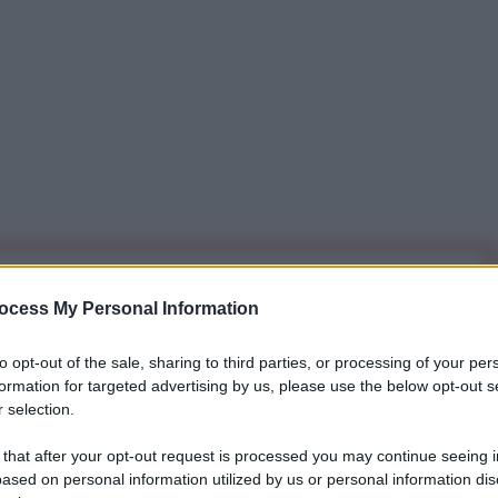
iti per sempre. Il tuo contributo fa la differenza:
ocess My Personal Information
mazione. L'ANTIDIPLOMATICO SEI ANCHE TU!
to opt-out of the sale, sharing to third parties, or processing of your per
formation for targeted advertising by us, please use the below opt-out s
a 5€
Dona 15€
Scegli importo
 selection.
 that after your opt-out request is processed you may continue seeing i
ased on personal information utilized by us or personal information dis
. Due caratteristiche evidenti a chiunque voglia usare