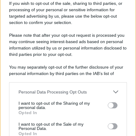
If you wish to opt-out of the sale, sharing to third parties, or
processing of your personal or sensitive information for
targeted advertising by us, please use the below opt-out
section to confirm your selection.
Please note that after your opt-out request is processed you
may continue seeing interest-based ads based on personal
information utilized by us or personal information disclosed to
Dagli attacchi nel Mar Rosso allo Stretto di
third parties prior to your opt-out.
Hormuz: le ore decisive della diplomazia
Usa-Iran
You may separately opt-out of the further disclosure of your
personal information by third parties on the IAB’s list of
downstream participants.
05 Agosto 2026 09:00
Personal Data Processing Opt Outs
This information may also be disclosed by us to third parties
on the IAB’s List of Downstream Participants that may further
I want to opt-out of the Sharing of my
disclose it to other third parties.
personal data.
Opted In
Please note that this website/app uses one or more Google
services and may gather and store information including but
I want to opt-out of the Sale of my
Personal Data.
not limited to your visit or usage behaviour. You may click to
Opted In
grant or deny consent to Google and its third-party tags to