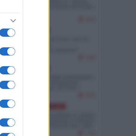
Quali sarebbero le “vittorie
ucraine” decantate dai media
italici?
9953
EUROPA
Invasione di Ceuta: cosa sta
accadendo
nell'enclave spagnola?
9206
EUROPA
Quando il figlio di Netanyahu
incitava "l'occupazione
musulmana" di Ceuta e
Melilla
8423
AMERICA LATINA
Dalla Convertibilità al "grillete
fiscal": l'Argentina si consegna
ai mercati (ancora una volta)
7745