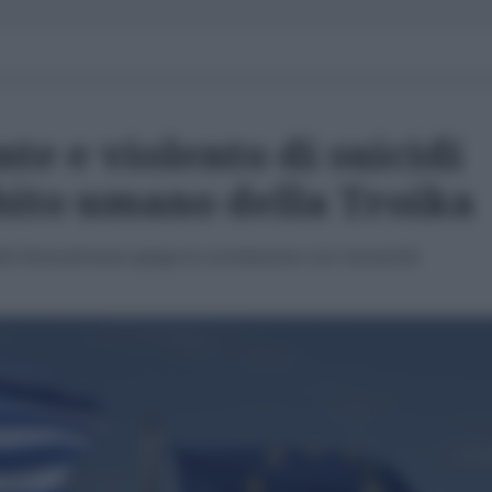
e e violento di suicidi
ebito umano della Troika
la Pennsylvania spiega la correlazione con l'austerità