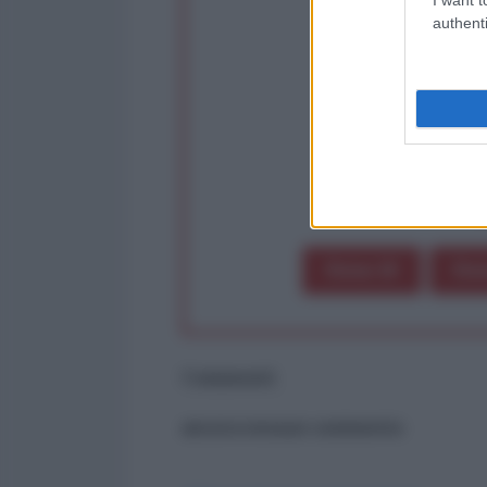
Rivendica un
authenti
Partecip
op
Dona 1€
Don
Commenti
ancora nessun commento