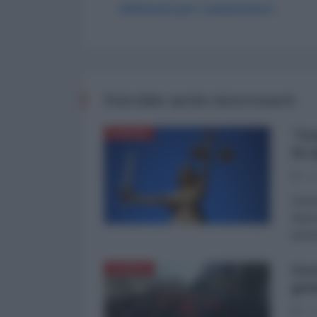
Abbonati per commentare
Potrebbe anche interessarti
"Ge
EUROPA
la 
11
Gener
dispo
pensi
Gre
EUROPA
gen
27