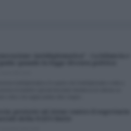
nerazione Antidiplomatica" - La bilancia e
spada: quando la legge diventa politica
 Aprile 2025 10:00
azione AntiDiplomatica è lo spazio che l’AntiDiplomatico mette a
sizione di studenti e giovani lavoratori desiderosi di coltivare un
ero critico che sappia andare oltre i dogmi...
cia: proteste ad Atene contro il segretario
erale della NATO Rutte
 Novembre 2024 10:00