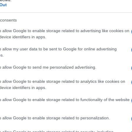
sso di suicidio maschile nel mese di ottobre
Out
ecessione greca con la drastica riduzione del Pil.
o contati "solo i suicidi che si sono consumati, non
consents
 e che i legislatori e quelli che prendono decisioni
o allow Google to enable storage related to advertising like cookies on
queste conseguenze negative".
evice identifiers in apps.
o allow my user data to be sent to Google for online advertising
e, della Bce, signora Merkel, ora siete a conoscenza
s.
to allow Google to send me personalized advertising.
to umano?
o allow Google to enable storage related to analytics like cookies on
evice identifiers in apps.
ATTENZIONE!
o allow Google to enable storage related to functionality of the website
r reagire alla dittatura degli algoritmi.
o allow Google to enable storage related to personalization.
iDiplomatico lede un tuo diritto fondamentale.
o allow Google to enable storage related to security, including