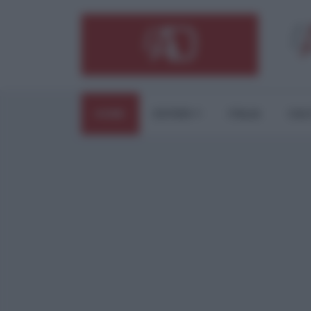
HOME
ESTERI
ITALIA
CUL