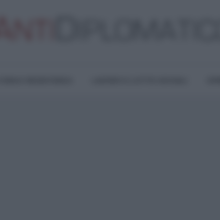
TURA E RESISTENZA
LAVORO E LOTTE SOCIALI
OPI