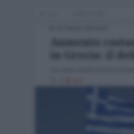
Home
WORLD AFFAIRS
06 Febbraio 2015 00:00
Aumento costant
in Grecia: il d
Uno studio condotto dall'Università del
4823