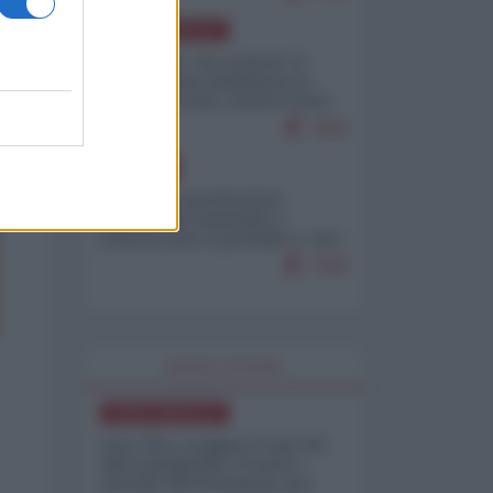
NORD-AMERICA
Il "mistero" dei numeri: il
governo Usa minimizza le
vittime in Iran, mentre fonti
interne...
7669
EUROPA
Mosca: le esercitazioni
nucleari di Germania e
Francia sono il preludio a una
guerra contro la Russia
7328
WORLD AFFAIRS
NORD-AMERICA
Iran-USA, scoppia il caso dei
dati manipolati: il nuovo
metodo del Pentagono per