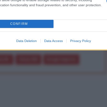
a vera informazione pluralista.
cation functionality and fraud prevention, and other user protection.
a alla nostra Lunga Marcia.
CONFIRM
Abbonati!
Data Deletion
Data Access
Privacy Policy
pure effettua una donazione
a 5€
Dona 15€
Scegli importo