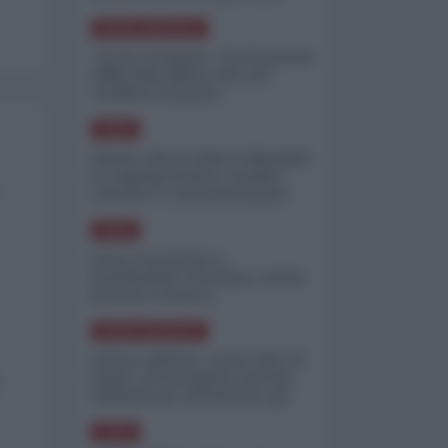
minimizzare le perdite
NORD-AMERICA
"Scorte al limite": il retroscena
CNN sulla difesa USA nel
conflitto iraniano
ASIA
Yemen, blocco Bab el-Mandab:
Le superpetroliere saudite
costrette a circumnavigare
l'Africa
ASIA
l'Iran era pronto a
bombardare l'Ucraina, cos'ha
fermato l'attacco
NORD-AMERICA
Guerra all'Iran, scorte USA al
limite: il Pentagono investe
miliardi per ricostituire gli
arsenali
ASIA