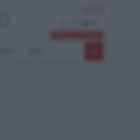
ACCEDI
Abbonati / Sostienici
NIONI
SHOP