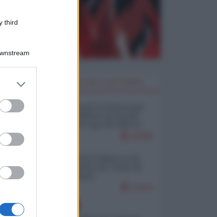
 third
Downstream
er and store
I PIÙ LETTI DELLA SETTIMANA
to grant or
ed purposes
Restare umani: la forma più
alta di ribellione al mondo
distopico di oggi (di Alberto
Bradanini)
20084
Ceuta: perché il Marocco fa
con noi quello che vuole (di
Alberto Negri)
12414
EUROPA