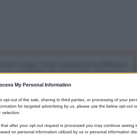
iti per sempre. Il tuo contributo fa la differenza:
mazione. L'ANTIDIPLOMATICO SEI ANCHE TU!
ocess My Personal Information
a 5€
Dona 15€
Scegli importo
to opt-out of the sale, sharing to third parties, or processing of your per
formation for targeted advertising by us, please use the below opt-out s
 selection.
onsistente in Grecia e le sue inevitabili e nefaste
 that after your opt-out request is processed you may continue seeing i
, l’indebitamento delle famiglie, i tagli al welfare,
ased on personal information utilized by us or personal information dis