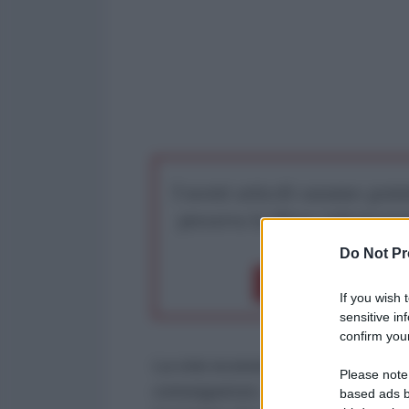
I nostri articoli saranno gratu
preserva la libera infor
Do Not Pr
Dona 1€
Don
If you wish 
sensitive in
confirm your
La crisi economica incessante e c
Please note
conseguenze, l’alta disoccupazione
based ads b