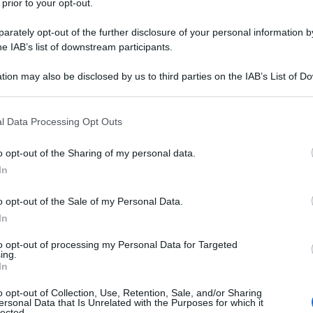
 prior to your opt-out.
certamente esasperato condizioni di stress e
razione.
rately opt-out of the further disclosure of your personal information by
rità finanziaria risultano responsabili di un
he IAB’s list of downstream participants.
cidi in Grecia.
tion may also be disclosed by us to third parties on the IAB’s List of 
tà della Pennsylania e pubblicato sulla rivista
British
 that may further disclose it to other third parties.
icidi nel paese ellenico negli ultimi trenta anni, da
 that this website/app uses one or more Google services and may gath
ivela che c
on l'introduzione di ulteriori misure di
l Data Processing Opt Outs
including but not limited to your visit or usage behaviour. You may click 
o 2011 c'è stato un "aumento violento e
 to Google and its third-party tags to use your data for below specifi
o opt-out of the Sharing of my personal data.
ogle consent section.
7%
.
In
dopo gli annunci, da parte del governo e della
o opt-out of the Sale of my Personal Data.
In
 Grecia e sono cresciuti ai livelli più alti nel 2012
i austerità e alle successive proteste di piazza",
to opt-out of processing my Personal Data for Targeted
ing.
ssore di Epidemiologia e autore principale del
In
ato dopo aprile, quando un pensionato indebitato di
o opt-out of Collection, Use, Retention, Sale, and/or Sharing
le porte del Parlamento greco. Il rapporto evidenzia
ersonal Data that Is Unrelated with the Purposes for which it
lected.