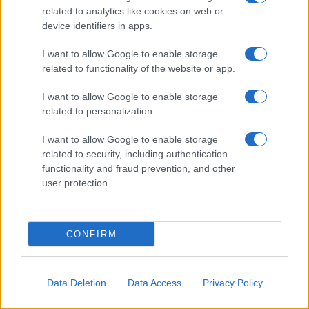
"Una guerra illegale": Trump minimizza le perdite in
related to analytics like cookies on web or
Iran, ma i dati lo smentiscono
device identifiers in apps.
EUROPA
I want to allow Google to enable storage
Petro accusa Netanyahu di essere responsabile
related to functionality of the website or app.
"dell'invasione civile di Ceuta da parte dei
marocchini"
I want to allow Google to enable storage
related to personalization.
I want to allow Google to enable storage
related to security, including authentication
functionality and fraud prevention, and other
user protection.
CONFIRM
Data Deletion
Data Access
Privacy Policy