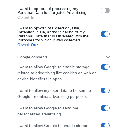
use your data for below specified purposes in below Google
I want to opt-out of processing my
consent section.
Personal Data for Targeted Advertising.
Opted In
I want to opt-out of Collection, Use,
Retention, Sale, and/or Sharing of my
Personal Data that Is Unrelated with the
Purposes for which it was collected.
Opted Out
Google consents
I want to allow Google to enable storage
related to advertising like cookies on web or
device identifiers in apps.
I want to allow my user data to be sent to
Google for online advertising purposes.
I want to allow Google to send me
personalized advertising.
I want to allow Google to enable storage