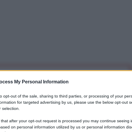
iti per sempre. Il tuo contributo fa la differenza:
ocess My Personal Information
mazione. L'ANTIDIPLOMATICO SEI ANCHE TU!
to opt-out of the sale, sharing to third parties, or processing of your per
formation for targeted advertising by us, please use the below opt-out s
a 5€
Dona 15€
Scegli importo
 selection.
 that after your opt-out request is processed you may continue seeing i
ased on personal information utilized by us or personal information dis
e contro Cuba? Secondo una dichiarazione trasmessa