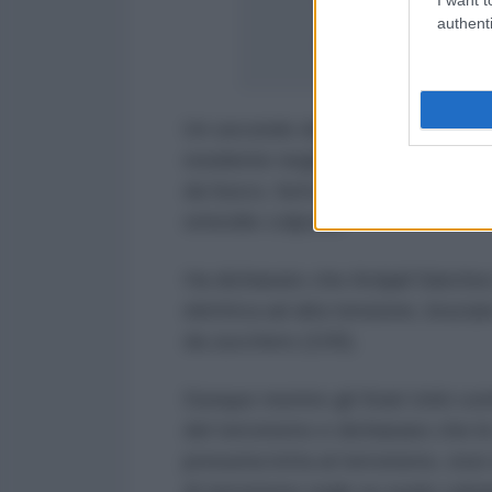
authenti
2023
Un secondo detenuto ha confessa
residente negli Stati Uniti, pers
da fuoco, furto, uccisione illegale
omicidio colposo.
Ha dichiarato che Amijail Sánchez 
elettrica ad alta tensione, brucia
da zucchero (100).
Dunque mentre gli Stati Uniti con
del terrorismo e dichiarano che l
presunta lotta al terrorismo, ess
di terrorismo reale su suolo cuba