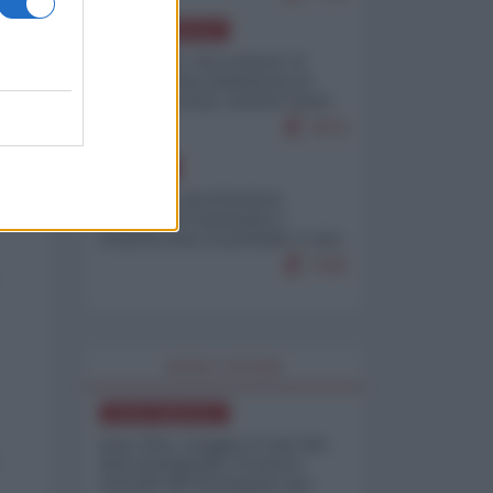
NORD-AMERICA
Il "mistero" dei numeri: il
governo Usa minimizza le
vittime in Iran, mentre fonti
interne...
7673
EUROPA
Mosca: le esercitazioni
nucleari di Germania e
Francia sono il preludio a una
guerra contro la Russia
7335
WORLD AFFAIRS
NORD-AMERICA
Iran-USA, scoppia il caso dei
dati manipolati: il nuovo
metodo del Pentagono per