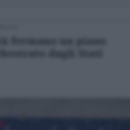
23 14:31
ità fermano un piano
chestrato dagli Stati