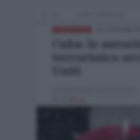
Home
GUERRE E IMPERIALISMO
11 Dicembre 20
AMERICA LATINA
Cuba: le autor
terroristico or
Uniti
La Redazione de l'AntiDiplomatico
5050