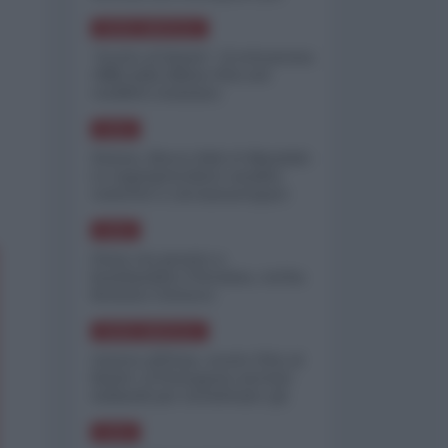
minimizzare le perdite
NORD-AMERICA
"Scorte al limite": il retroscena
CNN sulla difesa USA nel
conflitto iraniano
ASIA
Yemen, blocco Bab el-Mandab:
Le superpetroliere saudite
costrette a circumnavigare
l'Africa
ASIA
l'Iran era pronto a
bombardare l'Ucraina, cos'ha
fermato l'attacco
NORD-AMERICA
Guerra all'Iran, scorte USA al
limite: il Pentagono investe
miliardi per ricostituire gli
arsenali
ASIA