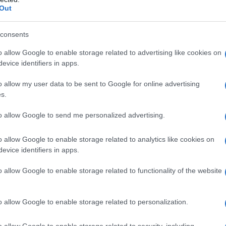
Out
e pistole di vario calibro con moduli di caricatori
consents
o allow Google to enable storage related to advertising like cookies on
nte l'attuale indagine ha confessato di aver ricevuto
evice identifiers in apps.
 che risiede negli Stati Uniti e che gli ha offerto 50
o allow my user data to be sent to Google for online advertising
, 100 dollari per l'aggressione di pubblici ufficiali,
s.
 200 dollari per bruciare depositi di tabacco.
to allow Google to send me personalized advertising.
o allow Google to enable storage related to analytics like cookies on
n estelar del Noticiero de la Televisión
evice identifiers in apps.
cará este sábado 9 de diciembre una
ncia sobre planes y acciones enemigas
o allow Google to enable storage related to functionality of the website
se investigan por los órganos del
rior.
https://t.co/aboxgcZhBd
o allow Google to enable storage related to personalization.
e (@cubadebatecu)
December 9,
o allow Google to enable storage related to security, including