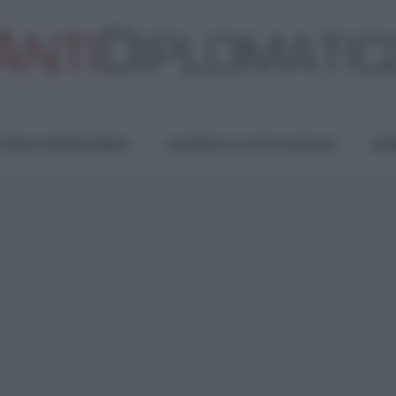
TURA E RESISTENZA
LAVORO E LOTTE SOCIALI
OPI