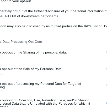
 prior to your opt-out.
rivelato che il ministero dell'Interno ha fermato
azioni violente in programma negli ultimi giorni
rately opt-out of the further disclosure of your personal information by
he IAB’s list of downstream participants.
tion may also be disclosed by us to third parties on the IAB’s List of 
riferito che tra i fermati ci sono terroristi che sono
 that may further disclose it to other third parties.
 soggette a indagini penali, in base al loro
 that this website/app uses one or more Google services and may gath
l Data Processing Opt Outs
pianificazione, organizzazione, finanziamento di atti
including but not limited to your visit or usage behaviour. You may click 
 to Google and its third-party tags to use your data for below specifi
tato cubano ha pubblicato nella Gazzetta Ufficiale il
o opt-out of the Sharing of my personal data.
ogle consent section.
In
o opt-out of the Sale of my Personal Data.
olarmente alla televisione nazionale i piani di
In
e, ha riferito che le autorità cubane hanno arrestato
idente negli Stati Uniti, che è entrato illegalmente
to opt-out of processing my Personal Data for Targeted
ing.
a moto d'acqua, per poi spostarsi in altre regioni e
In
rsone, che sono state arrestate e sono anch'esse
o opt-out of Collection, Use, Retention, Sale, and/or Sharing
ersonal Data that Is Unrelated with the Purposes for which it
lected.