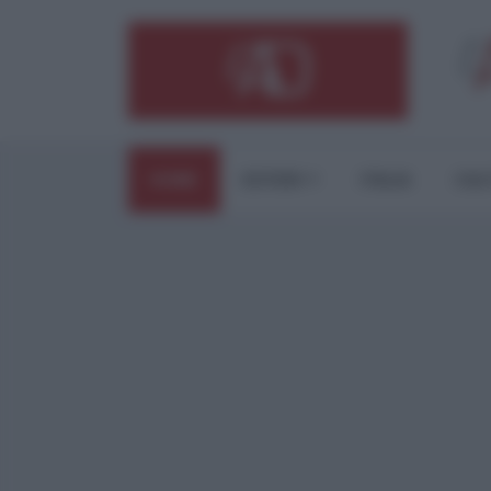
HOME
ESTERI
ITALIA
CUL