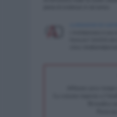
piena di evidenze in tal senso.
LA REDAZIONE DE L'ANT
L'AntiDiplomatico è una te
Roma al n° 162/2015 del re
critica: info@lantidiplomat
Abbiamo poco tempo pe
La censura imposta a l'Ant
Rivendica un
Partecip