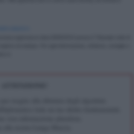
IDIPLOMATICO
stata registrata in data 08/09/2015 presso il Tribunale civile di
gistro di stampa. Per ogni informazione, richiesta, consiglio e
ico.it
ATTENZIONE!
r reagire alla dittatura degli algoritmi.
iDiplomatico lede un tuo diritto fondamentale.
a vera informazione pluralista.
a alla nostra Lunga Marcia.