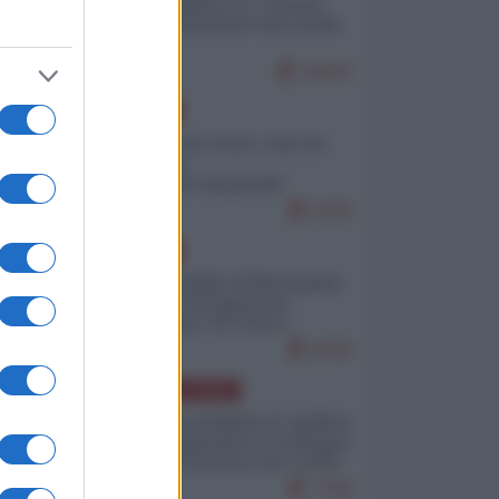
Quali sarebbero le “vittorie
ucraine” decantate dai media
italici?
10042
EUROPA
Invasione di Ceuta: cosa sta
accadendo
nell'enclave spagnola?
9208
EUROPA
Quando il figlio di Netanyahu
incitava "l'occupazione
musulmana" di Ceuta e
Melilla
8438
AMERICA LATINA
Dalla Convertibilità al "grillete
fiscal": l'Argentina si consegna
ai mercati (ancora una volta)
7759