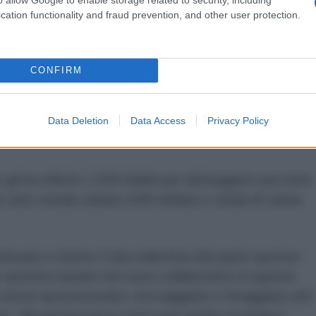
cation functionality and fraud prevention, and other user protection.
CONFIRM
to di avere legami con Amijail Sánchez González,
eguito a Cuba per porto e possesso illegale di arma
Data Deletion
Data Access
Privacy Policy
 di bestiame, lesioni, attività economica illegale e
gli ha offerto 1.500 dollari per distruggere una torre
re auto statali cubane (300 dollari) e campi di canna
tinuano a tenere Cuba nella lista dei paesi sponsor
e autorità cubane non sono collaborative in questa
i stessi sponsorizzano, incoraggiano e foraggiano atti
no. Ma questa non è certo una novità, la storia è