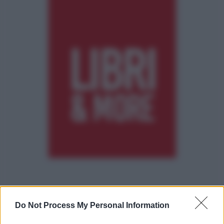
Do Not Process My Personal Information