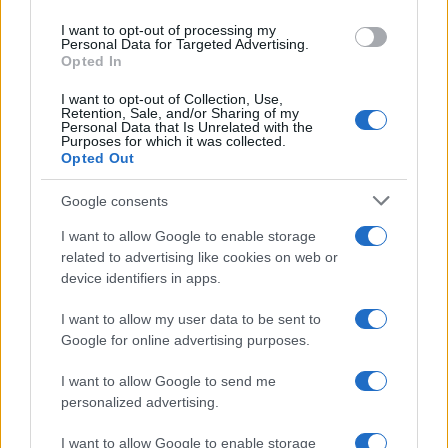
use your data for below specified purposes in below Google
I want to opt-out of processing my
consent section.
Personal Data for Targeted Advertising.
Opted In
I want to opt-out of Collection, Use,
Retention, Sale, and/or Sharing of my
Personal Data that Is Unrelated with the
Purposes for which it was collected.
Opted Out
Google consents
I want to allow Google to enable storage
related to advertising like cookies on web or
device identifiers in apps.
I want to allow my user data to be sent to
Google for online advertising purposes.
I want to allow Google to send me
personalized advertising.
I want to allow Google to enable storage