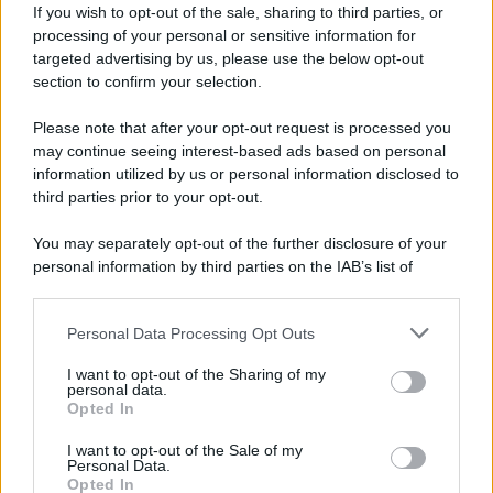
If you wish to opt-out of the sale, sharing to third parties, or
Come finirebbe una guerra tra UE e
processing of your personal or sensitive information for
Russia? Tre scenari per il 2030 (e le
targeted advertising by us, please use the below opt-out
alternative alla linea dura)
section to confirm your selection.
20 Luglio 2026 10:00
Please note that after your opt-out request is processed you
may continue seeing interest-based ads based on personal
information utilized by us or personal information disclosed to
third parties prior to your opt-out.
#
EDITORIALI
You may separately opt-out of the further disclosure of your
personal information by third parties on the IAB’s list of
downstream participants.
Personal Data Processing Opt Outs
This information may also be disclosed by us to third parties
on the IAB’s List of Downstream Participants that may further
I want to opt-out of the Sharing of my
disclose it to other third parties.
personal data.
Opted In
Please note that this website/app uses one or more Google
Cina, Russia e Iran, io ve l’avevo detto (di
services and may gather and store information including but
Vito Petrocelli)
I want to opt-out of the Sale of my
Personal Data.
not limited to your visit or usage behaviour. You may click to
07 Agosto 2026 18:00
Opted In
grant or deny consent to Google and its third-party tags to