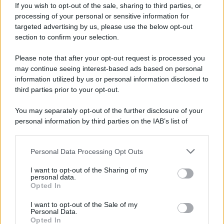
If you wish to opt-out of the sale, sharing to third parties, or
#
RETHINK.POWER
processing of your personal or sensitive information for
targeted advertising by us, please use the below opt-out
section to confirm your selection.
di Alessandro Bartoloni
Please note that after your opt-out request is processed you
may continue seeing interest-based ads based on personal
information utilized by us or personal information disclosed to
third parties prior to your opt-out.
Come finirebbe una guerra tra UE e
Russia? Tre scenari per il 2030 (e le
You may separately opt-out of the further disclosure of your
alternative alla linea dura)
personal information by third parties on the IAB’s list of
downstream participants.
20 Luglio 2026 10:00
Personal Data Processing Opt Outs
This information may also be disclosed by us to third parties
on the IAB’s List of Downstream Participants that may further
I want to opt-out of the Sharing of my
disclose it to other third parties.
#
EDITORIALI
personal data.
Opted In
Please note that this website/app uses one or more Google
services and may gather and store information including but
I want to opt-out of the Sale of my
Personal Data.
not limited to your visit or usage behaviour. You may click to
Opted In
grant or deny consent to Google and its third-party tags to