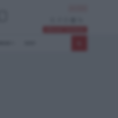
ACCEDI
Abbonati / Sostienici
NIONI
SHOP