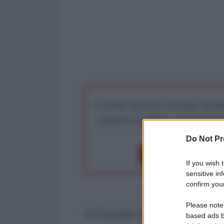
I nostri articoli saranno gratu
preserva la libera infor
Do Not Pr
Dona 1€
Don
If you wish 
sensitive in
confirm your
Please note
di Giuseppe Masala
based ads b