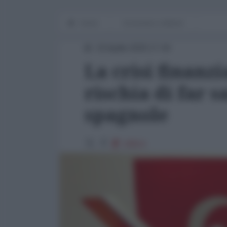
Home
Economia e dintorni
19 Aprile 2020 17:44
La crisi finanz
rischia di far 
spagnole
19914