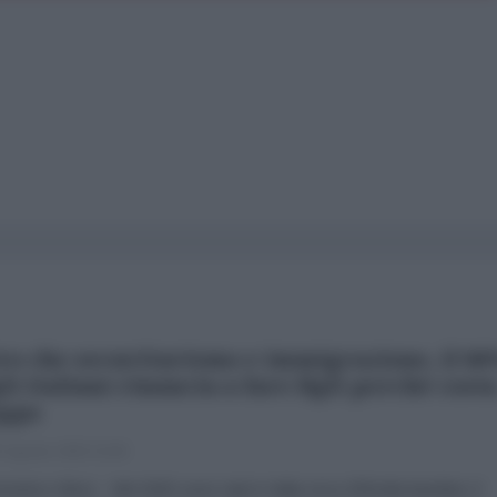
ro che securitarismo e immigrazione, il 6
li italiani rinuncia a fare figli perché cost
oppo
 Agosto 2026 16:46
menico Moro Nel 2025 sono nati in Italia circa 355mila bambini, il