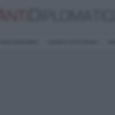
TURA E RESISTENZA
LAVORO E LOTTE SOCIALI
OPI