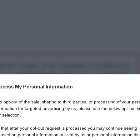
iti per sempre. Il tuo contributo fa la differenza:
mazione. L'ANTIDIPLOMATICO SEI ANCHE TU!
ocess My Personal Information
a 5€
Dona 15€
Scegli importo
to opt-out of the sale, sharing to third parties, or processing of your per
formation for targeted advertising by us, please use the below opt-out s
 selection.
 that after your opt-out request is processed you may continue seeing i
ased on personal information utilized by us or personal information dis