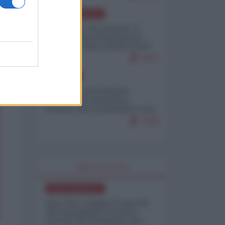
NORD-AMERICA
Il "mistero" dei numeri: il
governo Usa minimizza le
vittime in Iran, mentre fonti
interne...
7673
EUROPA
Mosca: le esercitazioni
nucleari di Germania e
Francia sono il preludio a una
guerra contro la Russia
7328
WORLD AFFAIRS
NORD-AMERICA
Iran-USA, scoppia il caso dei
dati manipolati: il nuovo
metodo del Pentagono per