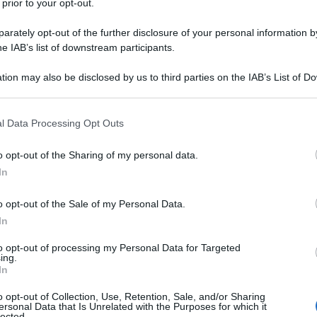
 prior to your opt-out.
rately opt-out of the further disclosure of your personal information by
co che non stia andando a pallino con questa crisi.
he IAB’s list of downstream participants.
urca e dollaro e ovviamente la lira turca si sta
tion may also be disclosed by us to third parties on the IAB’s List of 
il cambio è peggiore di quello della crisi del 2018.
 that may further disclose it to other third parties.
nvestitori stranieri stanno sottraendo capitali dal
 that this website/app uses one or more Google services and may gath
n recessione e in grave crisi anche finanziaria.
l Data Processing Opt Outs
including but not limited to your visit or usage behaviour. You may click 
confronti della Turchia? Inutile dirlo, quelli europei.
 to Google and its third-party tags to use your data for below specifi
o opt-out of the Sharing of my personal data.
rme con le sue banche verso la Turchia e anche la
ogle consent section.
In
alti una banca turca o che lo stato turco dichiari
e banche spagnole saltano per aria. Mi domando: ci
o opt-out of the Sale of my Personal Data.
 azzerare il rischio di cambio e poi le istituzioni
In
i dall'eurozona con la speranza di lucrare sul rischio
to opt-out of processing my Personal Data for Targeted
ing.
di guai.
In
o opt-out of Collection, Use, Retention, Sale, and/or Sharing
ersonal Data that Is Unrelated with the Purposes for which it
lected.