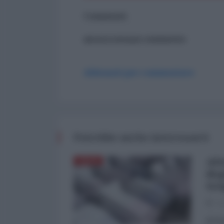
Commenti
ancora nessun commento
Abbonati per commentare
Potrebbe anche interessarti
Alt
ITALIA
deg
tr
02
di Do