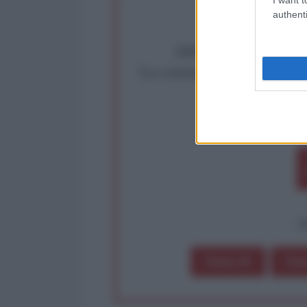
authenti
Abbiamo poco tempo pe
La censura imposta a l'Ant
Rivendica un
Partecip
op
Dona 1€
Don