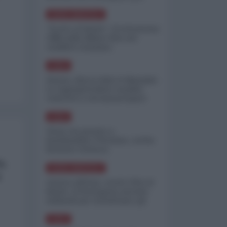
minimizzare le perdite
NORD-AMERICA
"Scorte al limite": il retroscena
CNN sulla difesa USA nel
conflitto iraniano
ASIA
Yemen, blocco Bab el-Mandab:
Le superpetroliere saudite
costrette a circumnavigare
l'Africa
ASIA
l'Iran era pronto a
bombardare l'Ucraina, cos'ha
fermato l'attacco
6%
NORD-AMERICA
a
Guerra all'Iran, scorte USA al
limite: il Pentagono investe
miliardi per ricostituire gli
arsenali
ASIA