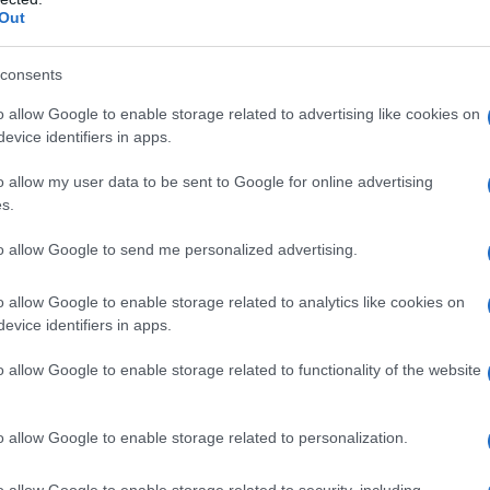
Out
consents
 non guadagnano in un'area valutaria inchiodata ad
o allow Google to enable storage related to advertising like cookies on
desca e allora per fare soldi sono costrette ad
evice identifiers in apps.
(USA, Argentina, Turchia...ecc oppure con strumenti
o allow my user data to be sent to Google for online advertising
erivati). Uno dei mille paradossi è questo: vivi con il
s.
 pubblico e allora fai fallire le tue banche private
ico perchè lo stato dovrà salvarle. L'euro è un
to allow Google to send me personalized advertising.
ato da pazzi e ignoranti e governato da psicotici e
o allow Google to enable storage related to analytics like cookies on
ta verità.
evice identifiers in apps.
o allow Google to enable storage related to functionality of the website
dia vi parleranno di questa situazione. Mi dovete
tta a quarantena finita.
o allow Google to enable storage related to personalization.
o allow Google to enable storage related to security, including