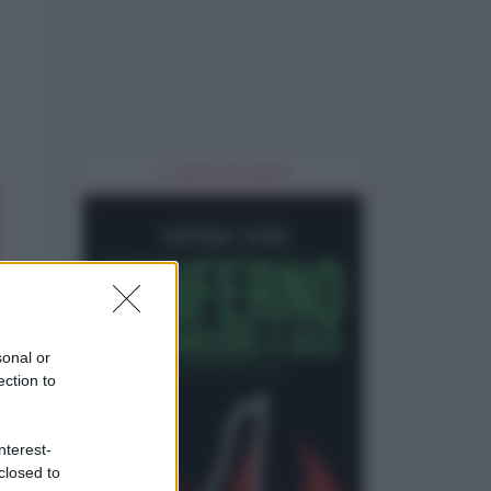
IL LIBRO DEL MESE
sonal or
ection to
nterest-
closed to