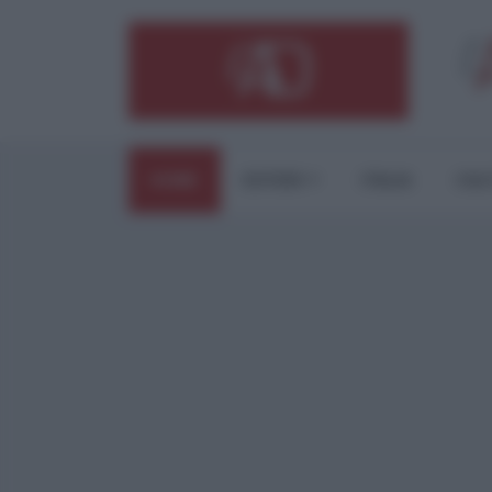
HOME
ESTERI
ITALIA
CUL