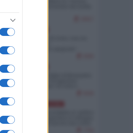
Quali sarebbero le “vittorie
ucraine” decantate dai media
italici?
10017
EUROPA
Invasione di Ceuta: cosa sta
accadendo
nell'enclave spagnola?
9206
EUROPA
Quando il figlio di Netanyahu
incitava "l'occupazione
musulmana" di Ceuta e
Melilla
8436
AMERICA LATINA
Dalla Convertibilità al "grillete
fiscal": l'Argentina si consegna
ai mercati (ancora una volta)
7756