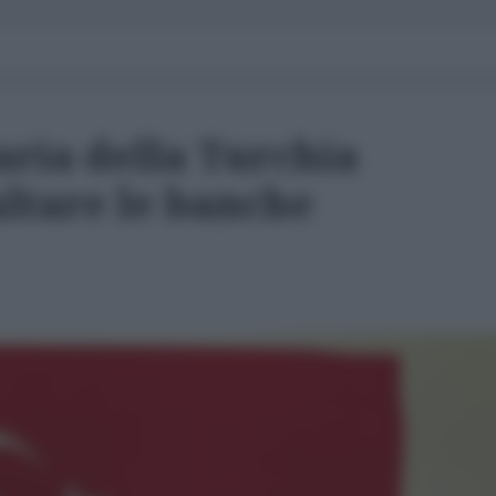
iaria della Turchia
saltare le banche