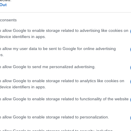
Out
li di attacco rapido (CPS), inizialmente emerso
ti Uniti George W. Bush, è stato progettato per
consents
te convenzionali, consentendo al missile di avere la
o allow Google to enable storage related to advertising like cookies on
rma nucleare montata su un missile e con la capacità
evice identifiers in apps.
lla Terra in una "questione di minuti", secondo Fox
o allow my user data to be sent to Google for online advertising
s.
to allow Google to send me personalized advertising.
o allow Google to enable storage related to analytics like cookies on
 nave sono le tracce. (stealth, firme radar basse) È
evice identifiers in apps.
ggredire l'avversario", ha detto Smith.
o allow Google to enable storage related to functionality of the website
 cacciatorpediniere Zumwalt non è ancora un
è attualmente qualcosa che viene considerato o
o allow Google to enable storage related to personalization.
uro.
o allow Google to enable storage related to security, including