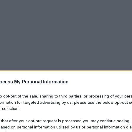
ocess My Personal Information
to opt-out of the sale, sharing to third parties, or processing of your per
iti per sempre. Il tuo contributo fa la differenza:
formation for targeted advertising by us, please use the below opt-out s
mazione. L'ANTIDIPLOMATICO SEI ANCHE TU!
 selection.
 that after your opt-out request is processed you may continue seeing i
ased on personal information utilized by us or personal information dis
a 5€
Dona 15€
Scegli importo