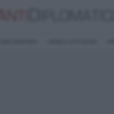
TURA E RESISTENZA
LAVORO E LOTTE SOCIALI
OPI