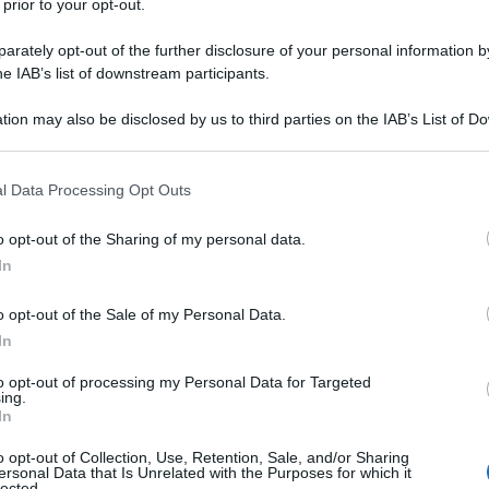
 prior to your opt-out.
rately opt-out of the further disclosure of your personal information by
he IAB’s list of downstream participants.
alutando di armare il nuovo cacciatorpediniere classe
tion may also be disclosed by us to third parties on the IAB’s List of 
attimento già nel 2021, con una nuova arma che
 that may further disclose it to other third parties.
are missili armati con testate progettate per
 that this website/app uses one or more Google services and may gath
l Data Processing Opt Outs
entro un'ora o meno, ha riferito l’emittente Fox News
including but not limited to your visit or usage behaviour. You may click 
 to Google and its third-party tags to use your data for below specifi
ndo il capitano Kevin Smith, un manager del
o opt-out of the Sharing of my personal data.
ogle consent section.
 di classe Zumwalt.
In
o opt-out of the Sale of my Personal Data.
In
erfetta per l’attacco rapido convenzionale", ha
to opt-out of processing my Personal Data for Targeted
ing.
In
o opt-out of Collection, Use, Retention, Sale, and/or Sharing
ersonal Data that Is Unrelated with the Purposes for which it
lected.