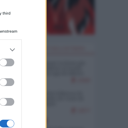
 third
Downstream
er and store
I PIÙ LETTI DELLA SETTIMANA
to grant or
ed purposes
Restare umani: la forma più
alta di ribellione al mondo
distopico di oggi (di Alberto
Bradanini)
21583
Ceuta: perché il Marocco fa
con noi quello che vuole (di
Alberto Negri)
12577
EUROPA