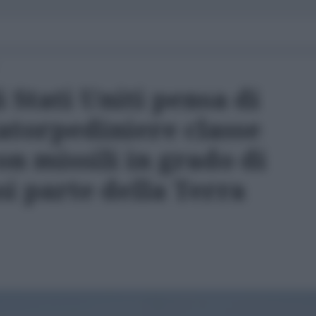
 Stati Uniti pensa di
atorpediniere classe
n missili in grado di
si parte della Terra