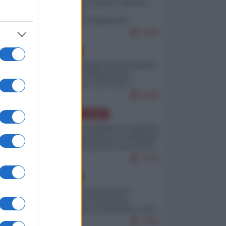
Invasione di Ceuta: cosa sta
accadendo
nell'enclave spagnola?
9269
EUROPA
Quando il figlio di Netanyahu
incitava "l'occupazione
musulmana" di Ceuta e
Melilla
8580
AMERICA LATINA
Dalla Convertibilità al "grillete
fiscal": l'Argentina si consegna
ai mercati (ancora una volta)
7876
EUROPA
Mosca: le esercitazioni
nucleari di Germania e
Francia sono il preludio a una
guerra contro la Russia
7456