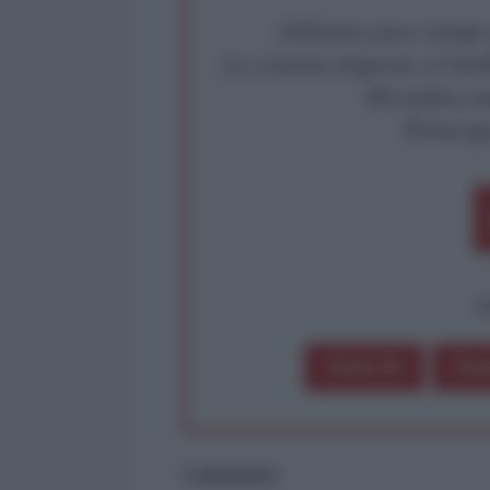
Abbiamo poco tempo pe
La censura imposta a l'Ant
Rivendica un
Partecip
op
Dona 1€
Don
Commenti