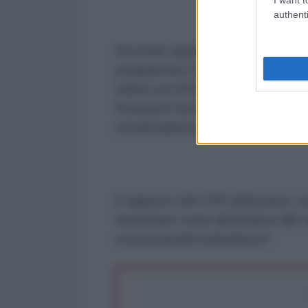
authenti
Secondo quanto riferito, il Pent
programma CPS, che era stato ferm
milioni nel 2018 a $ 278 milioni
Research Service (CRS) del 2019,
missili balistici a lungo raggio".
Il rapporto del CRS affermava, ci
funzionare come alternativa alle 
convenzionali statunitensi".