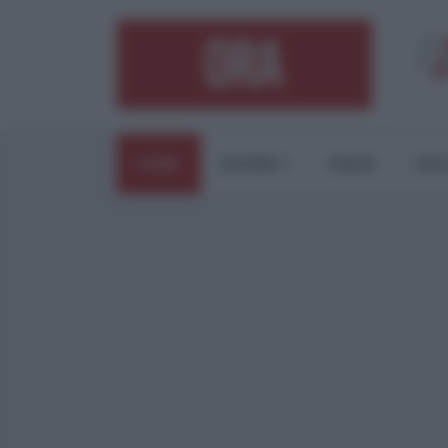
HOME
ESTERI
ITALIA
CUL