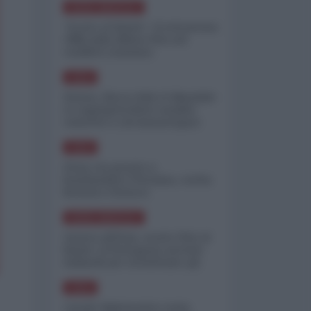
NORD-AMERICA
"Scorte al limite": il retroscena
CNN sulla difesa USA nel
conflitto iraniano
ASIA
Yemen, blocco Bab el-Mandab:
Le superpetroliere saudite
costrette a circumnavigare
l'Africa
ASIA
l'Iran era pronto a
bombardare l'Ucraina, cos'ha
fermato l'attacco
NORD-AMERICA
Guerra all'Iran, scorte USA al
limite: il Pentagono investe
miliardi per ricostituire gli
arsenali
ASIA
Canale diplomatico resta