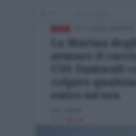
Home
Difesa e Intelligence
16 Gennaio 2020 00:00
DIFESA
La Marina degli
armare il cacci
USS Zumwalt co
colpire qualsia
entro un'ora
fonte: Sputnik
5108