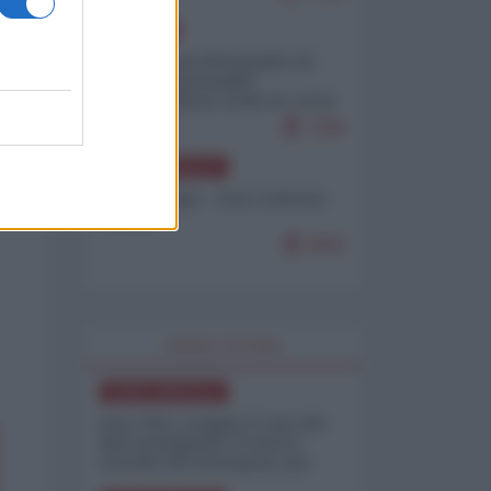
EUROPA
Petro accusa Netanyahu di
essere responsabile
"dell'invasione civile di Ceuta
da parte dei marocchini"
7095
NORD-AMERICA
Chris Hedges - Don Corleone
Trump
6900
WORLD AFFAIRS
NORD-AMERICA
Iran-USA, scoppia il caso dei
dati manipolati: il nuovo
metodo del Pentagono per
minimizzare le perdite