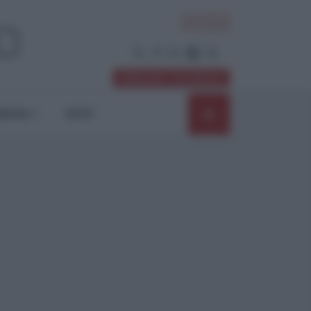
ACCEDI
Abbonati / Sostienici
NIONI
SHOP