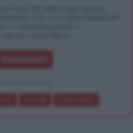
r reagire alla dittatura degli algoritmi.
iDiplomatico lede un tuo diritto fondamentale.
a vera informazione pluralista.
a alla nostra Lunga Marcia.
Abbonati!
pure effettua una donazione
a 5€
Dona 15€
Scegli importo