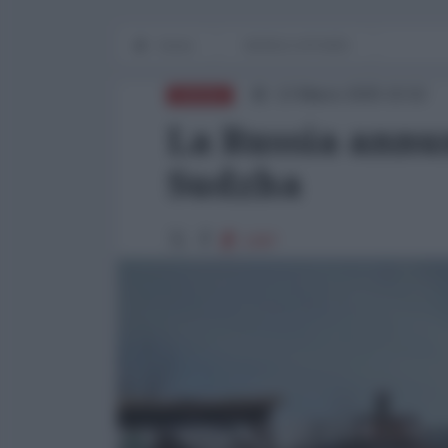
Home
WORLD AFFAIRS
13 Marzo 2025 15:52
RUSSIA
La Russia annun
Sudzha
1397