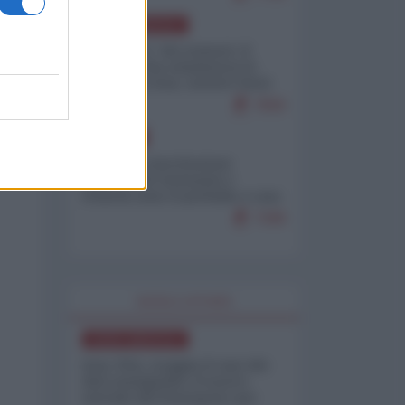
NORD-AMERICA
Il "mistero" dei numeri: il
governo Usa minimizza le
vittime in Iran, mentre fonti
interne...
7659
EUROPA
Mosca: le esercitazioni
nucleari di Germania e
Francia sono il preludio a una
guerra contro la Russia
7308
WORLD AFFAIRS
NORD-AMERICA
Iran-USA, scoppia il caso dei
dati manipolati: il nuovo
metodo del Pentagono per