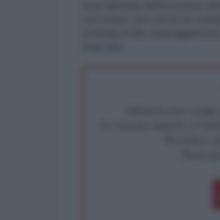
mesi dall'inizio dell'incursione am
carri armati, 316 veicoli da comba
centinaia di altri equipaggiamenti,
Stati Uniti.
Abbiamo poco tempo pe
La censura imposta a l'Ant
Rivendica un
Partecip