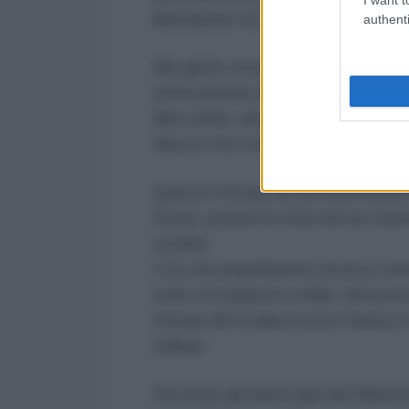
liberazione di 12 villaggi nella re
authenti
Nei giorni scorsi sono emerse nu
un'incursione drammatica attraver
Mercoledì, alcuni canali Telegra
Mosca che sventolano la bandiera 
Questa vittoria ha un'importanza 
Kursk, poiché la città era un centr
ucraine.
Con una popolazione di poco men
nodo di trasporto vitale: attrave
Russia all'Ucraina (verso Sumy) e 
militari.
Secondo gli ultimi dati del Minist