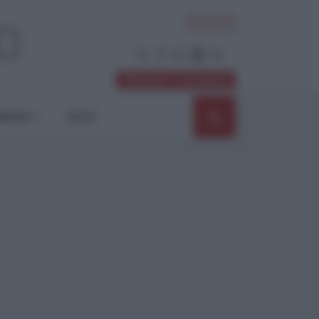
ACCEDI
Abbonati / Sostienici
NIONI
SHOP