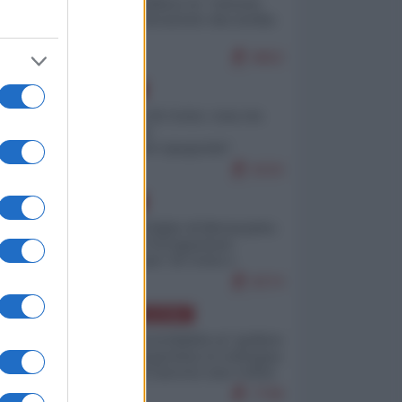
Quali sarebbero le “vittorie
ucraine” decantate dai media
italici?
9802
EUROPA
Invasione di Ceuta: cosa sta
accadendo
nell'enclave spagnola?
9193
EUROPA
Quando il figlio di Netanyahu
incitava "l'occupazione
musulmana" di Ceuta e
Melilla
8374
AMERICA LATINA
Dalla Convertibilità al "grillete
fiscal": l'Argentina si consegna
ai mercati (ancora una volta)
7708