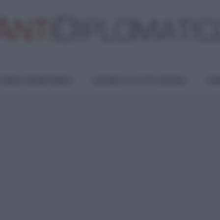
TURA E RESISTENZA
LAVORO E LOTTE SOCIALI
OPI