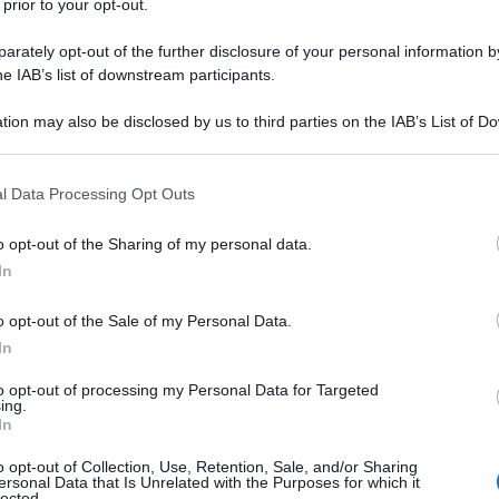
 prior to your opt-out.
aine che combattono nella regione di Kursk hanno
rately opt-out of the further disclosure of your personal information by
he IAB’s list of downstream participants.
militari, due veicoli da combattimento di fanteria, tre
i equipaggiamenti.
tion may also be disclosed by us to third parties on the IAB’s List of 
 that may further disclose it to other third parties.
 that this website/app uses one or more Google services and may gath
l Data Processing Opt Outs
including but not limited to your visit or usage behaviour. You may click 
 to Google and its third-party tags to use your data for below specifi
o opt-out of the Sharing of my personal data.
ogle consent section.
In
o opt-out of the Sale of my Personal Data.
In
to opt-out of processing my Personal Data for Targeted
ing.
In
o opt-out of Collection, Use, Retention, Sale, and/or Sharing
ersonal Data that Is Unrelated with the Purposes for which it
lected.