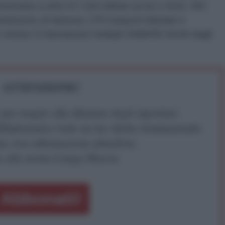
montano a oltre 67.100 militari uccisi o feriti, 392
ttimento di fanteria, 278 trasporti blindati e
 inclusi 13 lanciarazzi multipli HIMARS forniti dagli
ATTENZIONE!
r reagire alla dittatura degli algoritmi.
iDiplomatico lede un tuo diritto fondamentale.
a vera informazione pluralista.
a alla nostra Lunga Marcia.
Abbonati!