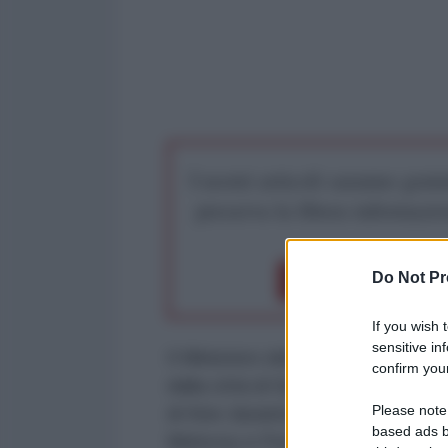
I nostri articoli saranno gratu
preserva la libera infor
Do Not Pr
Dona 1€
Don
If you wish 
sensitive in
Il Ministero della Difesa russo ha
confirm your
dalla città di Sudzha, il più gra
Please note
di Kiev durante l'incursione nella
based ads b
Melovoy e Podol sono stati libera