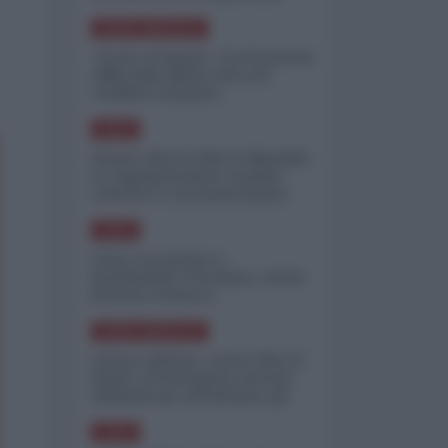
minimizzare le perdite
NORD-AMERICA
"Scorte al limite": il retroscena
CNN sulla difesa USA nel
conflitto iraniano
ASIA
Yemen, blocco Bab el-Mandab:
Le superpetroliere saudite
costrette a circumnavigare
l'Africa
ASIA
l'Iran era pronto a
bombardare l'Ucraina, cos'ha
fermato l'attacco
NORD-AMERICA
Guerra all'Iran, scorte USA al
limite: il Pentagono investe
miliardi per ricostituire gli
arsenali
ASIA