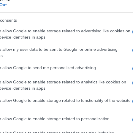
Out
consents
o allow Google to enable storage related to advertising like cookies on
evice identifiers in apps.
o allow my user data to be sent to Google for online advertising
s.
 nella regione di Kursk il 6 agosto dello scorso anno,
rio russo internazionalmente riconosciuto
to allow Google to send me personalized advertising.
Mosca e il regime di Kiev nel febbraio 2022.
le stime di Mosca coinvolgeva circa 35.000 soldati,
o allow Google to enable storage related to analytics like cookies on
evice identifiers in apps.
llora il territorio sotto il controllo di Kiev si è
o allow Google to enable storage related to functionality of the website
russo ha fatto rapidi progressi vicino a Sudzha,
o allow Google to enable storage related to personalization.
Ucraina e con una popolazione di circa 5.000 abitanti
 Ministero della Difesa russo ha annunciato la
o allow Google to enable storage related to security, including