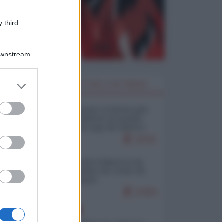
 third
Downstream
er and store
I PIÙ LETTI DELLA SETTIMANA
to grant or
ed purposes
Restare umani: la forma più
alta di ribellione al mondo
distopico di oggi (di Alberto
Bradanini)
19761
Ceuta: perché il Marocco fa
con noi quello che vuole (di
Alberto Negri)
12364
EUROPA