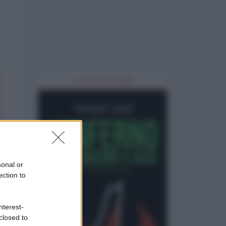
IL LIBRO DEL MESE
sonal or
ection to
nterest-
closed to