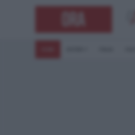
HOME
ESTERI
ITALIA
CUL