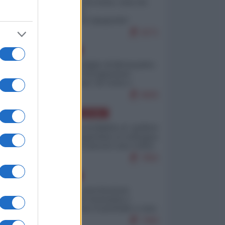
Invasione di Ceuta: cosa sta
accadendo
nell'enclave spagnola?
9271
EUROPA
Quando il figlio di Netanyahu
incitava "l'occupazione
musulmana" di Ceuta e
Melilla
8605
AMERICA LATINA
Dalla Convertibilità al "grillete
fiscal": l'Argentina si consegna
ai mercati (ancora una volta)
7892
EUROPA
Mosca: le esercitazioni
nucleari di Germania e
Francia sono il preludio a una
guerra contro la Russia
7493