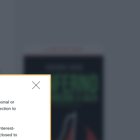
IL LIBRO DEL MESE
sonal or
ection to
nterest-
closed to