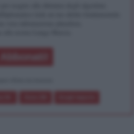
r reagire alla dittatura degli algoritmi.
iDiplomatico lede un tuo diritto fondamentale.
a vera informazione pluralista.
a alla nostra Lunga Marcia.
Abbonati!
pure effettua una donazione
a 5€
Dona 15€
Scegli importo