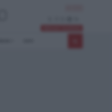
ACCEDI
Abbonati / Sostienici
NIONI
SHOP