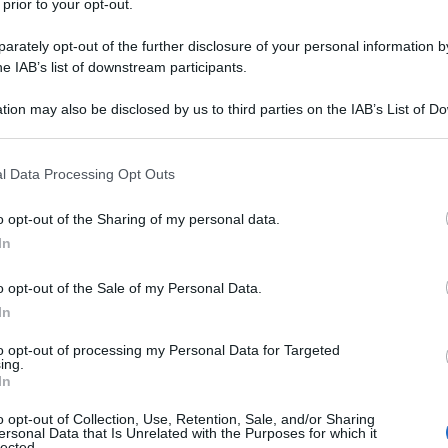
 prior to your opt-out.
o della ricerca di Kpler, i flussi provenienti
rately opt-out of the further disclosure of your personal information by
he IAB’s list of downstream participants.
a 1 e 1,1 milioni di barili al giorno (bpd), descrivendo
da novembre 2019, portando le esportazioni saudite
tion may also be disclosed by us to third parties on the IAB’s List of 
consegne russe.
 that may further disclose it to other third parties.
 that this website/app uses one or more Google services and may gath
l Data Processing Opt Outs
reggio russo in India si aggireranno intorno a 1,2
including but not limited to your visit or usage behaviour. You may click 
 mese, il che manterrebbe Mosca il principale fornitore
 to Google and its third-party tags to use your data for below specifi
o opt-out of the Sharing of my personal data.
ogle consent section.
di sotto degli oltre 2 milioni di barili al giorno
In
i ultimi tre anni.
o opt-out of the Sale of my Personal Data.
In
ore riduzione dei flussi russi, che si attesteranno
al giorno, sottolineando che un simile calo potrebbe
to opt-out of processing my Personal Data for Targeted
ing.
conquistare il primo posto se le raffinerie indiane
In
ggio russo con spedizioni saudite.
o opt-out of Collection, Use, Retention, Sale, and/or Sharing
ersonal Data that Is Unrelated with the Purposes for which it
lected.