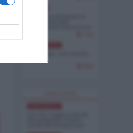
EUROPA
Petro accusa Netanyahu di
essere responsabile
"dell'invasione civile di Ceuta
da parte dei marocchini"
7103
NORD-AMERICA
Chris Hedges - Don Corleone
Trump
6960
WORLD AFFAIRS
NORD-AMERICA
Iran-USA, scoppia il caso dei
dati manipolati: il nuovo
metodo del Pentagono per
minimizzare le perdite