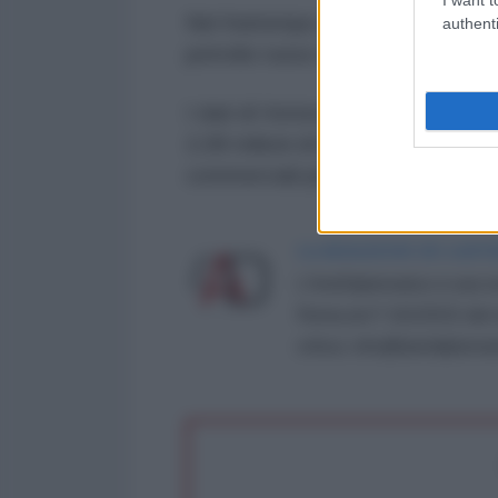
Nel frattempo, mentre gli acquisti
authenti
petrolio russo sono sulla buona 
I dati di Vortexa e Kpler, citati d
2,08 milioni di barili al giorno a
commerciali piuttosto che un cro
LA REDAZIONE DE L'ANT
L'AntiDiplomatico è una te
Roma al n° 162/2015 del re
critica: info@lantidiplomat