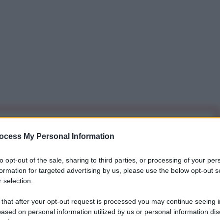
iti per sempre. Il tuo contributo fa la differenza:
ocess My Personal Information
mazione. L'ANTIDIPLOMATICO SEI ANCHE TU!
to opt-out of the sale, sharing to third parties, or processing of your per
formation for targeted advertising by us, please use the below opt-out s
a 5€
Dona 15€
Scegli importo
 selection.
 that after your opt-out request is processed you may continue seeing i
ased on personal information utilized by us or personal information dis