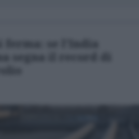
i ferma: se l'India
na segna il record di
olio