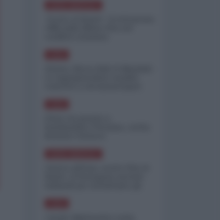
NORD-AMERICA
"Scorte al limite": il retroscena
CNN sulla difesa USA nel
conflitto iraniano
ASIA
Yemen, blocco Bab el-Mandab:
Le superpetroliere saudite
costrette a circumnavigare
l'Africa
ASIA
l'Iran era pronto a
bombardare l'Ucraina, cos'ha
fermato l'attacco
NORD-AMERICA
Guerra all'Iran, scorte USA al
limite: il Pentagono investe
miliardi per ricostituire gli
arsenali
ASIA
Canale diplomatico resta