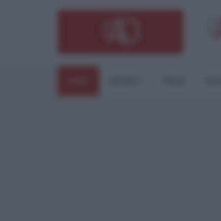
HOME
ESTERI
ITALIA
CUL