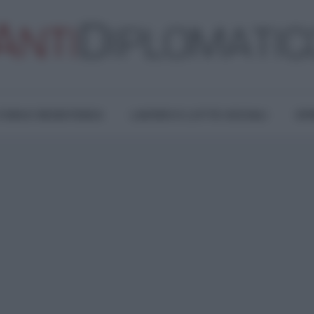
TURA E RESISTENZA
LAVORO E LOTTE SOCIALI
OPI