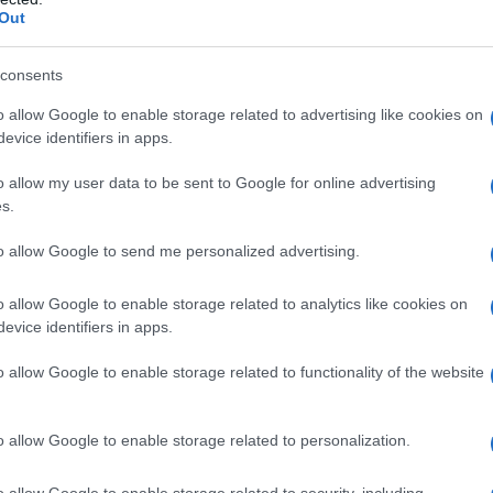
nte degli Stati Uniti Donald Trump aveva annunciato un
Out
e subordinava la riduzione delle tariffe alla
rolio greggio russo da parte dell'India.
consents
o allow Google to enable storage related to advertising like cookies on
bbe ridotto i dazi punitivi sui prodotti indiani in
evice identifiers in apps.
nistro Narendra Modi affinché l'India smettesse di
o allow my user data to be sent to Google for online advertising
 persino suggerito che Nuova Delhi avrebbe
s.
io statunitense, e potenzialmente venezuelano.
to allow Google to send me personalized advertising.
 indicano che gli acquirenti indiani non hanno agito
o allow Google to enable storage related to analytics like cookies on
o russo.
evice identifiers in apps.
ncipali acquirenti di greggio russo dopo la guerra in
o allow Google to enable storage related to functionality of the website
contati dirottati dall'Europa sono stati dirottati
gnifica che qualsiasi perdita di quota di mercato in
o allow Google to enable storage related to personalization.
ncipali sbocchi di esportazione di Mosca.
o allow Google to enable storage related to security, including