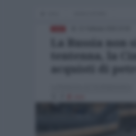
Home
WORLD AFFAIRS
21 Febbraio 2026 10:00
ASIA
La Russia non s
tentenna, la Ci
acquisti di petr
La Redazione de l'AntiDiplomatico
2006