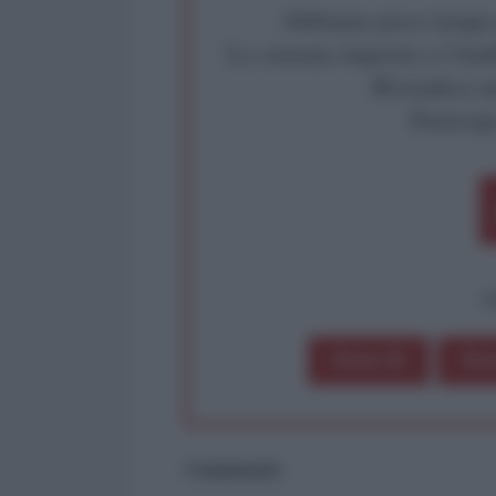
Abbiamo poco tempo pe
La censura imposta a l'Ant
Rivendica un
Partecip
op
Dona 1€
Don
Commenti